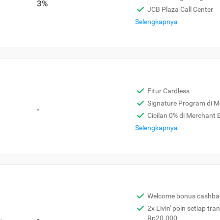
3%
JCB Plaza Call Center
Selengkapnya
Fitur Cardless
Signature Program di 
-
Cicilan 0% di Merchant
Selengkapnya
Welcome bonus cashba
2x Livin' poin setiap tra
,
-
Rp20.000