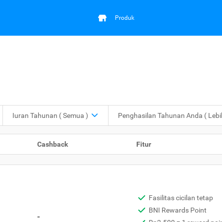
Produk
Iuran Tahunan
( Semua )
Penghasilan Tahunan Anda
( Leb
Cashback
Fitur
Fasilitas cicilan tetap
BNI Rewards Point
-