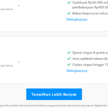
Cashback Rp30.000 unt
,
-
pembelanjaan Rp400.0
 per tahun
Bebas biaya iuran tahu
Selengkapnya
Syarat ringan & gratis i
Auto sedekah bebas rib
,
-
Cicilan ringan hingga 1
 per tahun
Selengkapnya
Tampilkan Lebih Banyak
 yang dikumpulkan Cermati untuk membantu pengguna menemukan produk yang sesuai. Segala risiko d