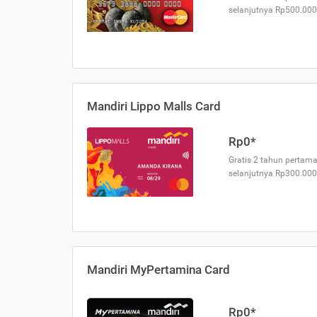
selanjutnya Rp500.000
Mandiri Lippo Malls Card
Rp0*
Gratis 2 tahun pertama
selanjutnya Rp300.000
Mandiri MyPertamina Card
Rp0*