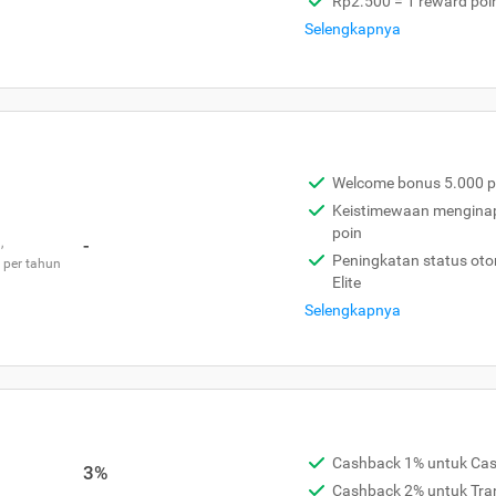
Rp2.500 = 1 reward poi
Selengkapnya
Welcome bonus 5.000 p
Keistimewaan menginap 
poin
,
-
Peningkatan status otom
 per tahun
Elite
Selengkapnya
Cashback 1% untuk Ca
3%
Cashback 2% untuk Tra