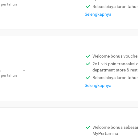
 per tahun
Bebas biaya iuran tahu
Selengkapnya
Welcome bonus vouche
2x Livin' poin transaksi
,
-
department store & res
 per tahun
Bebas biaya iuran tahu
Selengkapnya
Welcome bonus sebesar 
MyPertamina