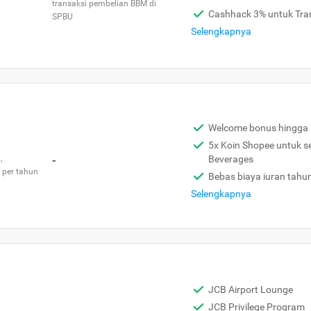
transaksi pembelian BBM di
Cashhack 3% untuk Tra
SPBU
Selengkapnya
Welcome bonus hingga 
5x Koin Shopee untuk s
,
-
Beverages
 per tahun
Bebas biaya iuran tahu
Selengkapnya
JCB Airport Lounge
JCB Privilege Program