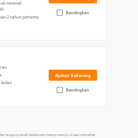
uk minimal
00
Bandingkan
nan 2 tahun pertama
uran
a
Ajukan Sekarang
2 bulan
Bandingkan
an tanggung jawab berada pada masing-masing LJK atau mitra terkait.