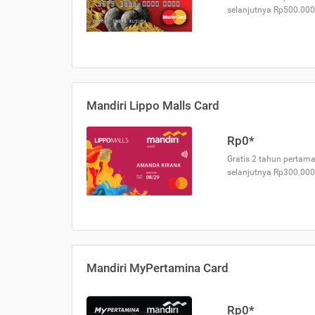
selanjutnya Rp500.000
Mandiri Lippo Malls Card
Rp0*
Gratis 2 tahun pertama
selanjutnya Rp300.000
Mandiri MyPertamina Card
Rp0*