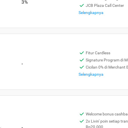
3%
JCB Plaza Call Center
Selengkapnya
Fitur Cardless
Signature Program di 
-
Cicilan 0% di Merchant
Selengkapnya
Welcome bonus cashba
2x Livin' poin setiap tra
,
-
Rp20.000