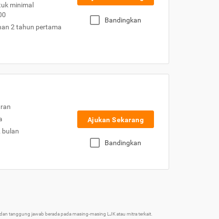
uk minimal
00
Bandingkan
nan 2 tahun pertama
uran
a
Ajukan Sekarang
2 bulan
Bandingkan
an tanggung jawab berada pada masing-masing LJK atau mitra terkait.