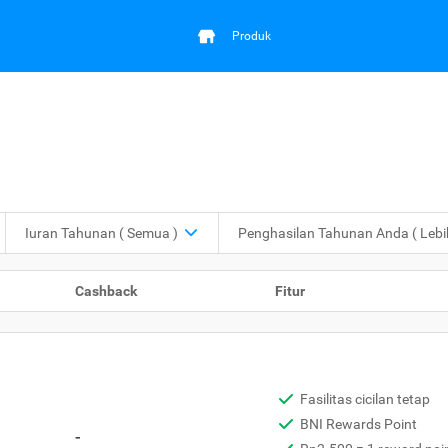
Produk
Iuran Tahunan
( Semua )
Penghasilan Tahunan Anda
( Leb
Cashback
Fitur
Fasilitas cicilan tetap
BNI Rewards Point
-