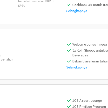
transaksi pembelian BBM di
Cashhack 3% untuk Tra
SPBU
Selengkapnya
Welcome bonus hingga 
5x Koin Shopee untuk s
,
-
Beverages
 per tahun
Bebas biaya iuran tahu
Selengkapnya
JCB Airport Lounge
JCB Privilege Program