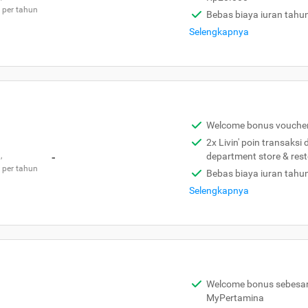
 per tahun
Bebas biaya iuran tahu
Selengkapnya
Welcome bonus vouche
2x Livin' poin transaksi
,
-
department store & res
 per tahun
Bebas biaya iuran tahu
Selengkapnya
Welcome bonus sebesar 
MyPertamina