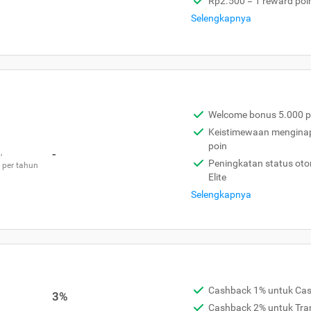
Rp2.500 = 1 reward poi
Selengkapnya
Welcome bonus 5.000 p
Keistimewaan menginap 
poin
,
-
Peningkatan status otom
 per tahun
Elite
Selengkapnya
Cashback 1% untuk Ca
3%
Cashback 2% untuk Tra