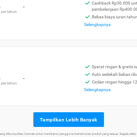
Cashback Rp30.000 unt
,
-
pembelanjaan Rp400.0
 per tahun
Bebas biaya iuran tahu
Selengkapnya
Syarat ringan & gratis i
Auto sedekah bebas rib
,
-
Cicilan ringan hingga 1
 per tahun
Selengkapnya
Tampilkan Lebih Banyak
 yang dikumpulkan Cermati untuk membantu pengguna menemukan produk yang sesuai. Segala risiko d