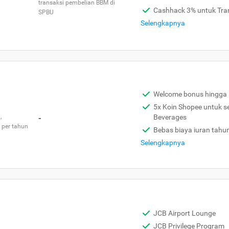
transaksi pembelian BBM di
Cashhack 3% untuk Tra
SPBU
Selengkapnya
Welcome bonus hingga 
5x Koin Shopee untuk s
,
-
Beverages
 per tahun
Bebas biaya iuran tahu
Selengkapnya
JCB Airport Lounge
JCB Privilege Program