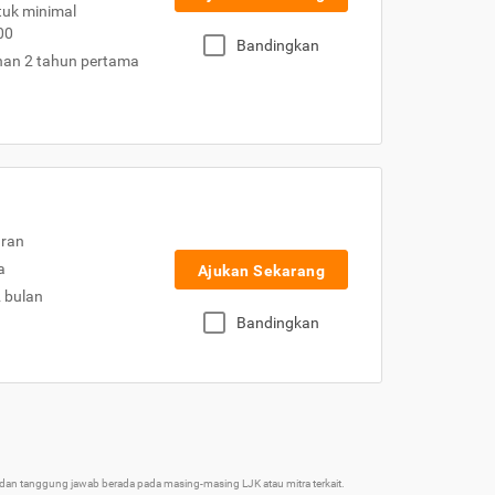
uk minimal
00
Bandingkan
nan 2 tahun pertama
uran
a
Ajukan Sekarang
2 bulan
Bandingkan
an tanggung jawab berada pada masing-masing LJK atau mitra terkait.