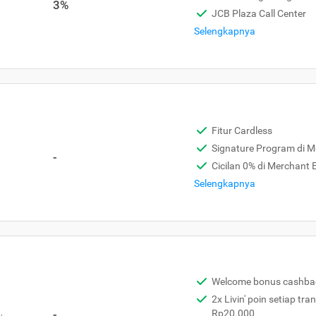
3%
JCB Plaza Call Center
Selengkapnya
Fitur Cardless
Signature Program di 
-
Cicilan 0% di Merchant
Selengkapnya
Welcome bonus cashba
2x Livin' poin setiap tra
,
-
Rp20.000