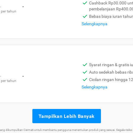
Cashback Rp30.000 unt
,
-
pembelanjaan Rp400.0
 per tahun
Bebas biaya iuran tahu
Selengkapnya
Syarat ringan & gratis i
Auto sedekah bebas rib
,
-
Cicilan ringan hingga 1
 per tahun
Selengkapnya
Tampilkan Lebih Banyak
 yang dikumpulkan Cermati untuk membantu pengguna menemukan produk yang sesuai. Segala risiko d