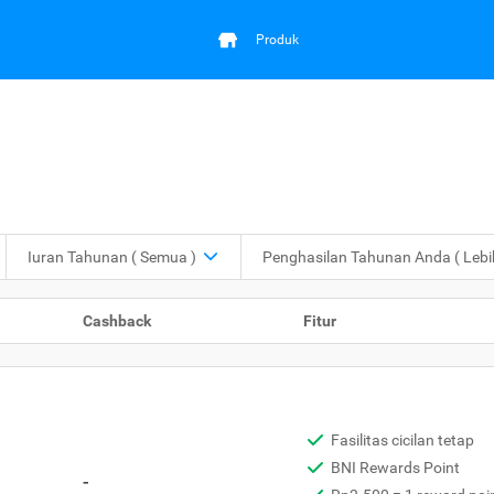
Produk
Iuran Tahunan
( Semua )
Penghasilan Tahunan Anda
( Leb
Cashback
Fitur
Fasilitas cicilan tetap
BNI Rewards Point
-