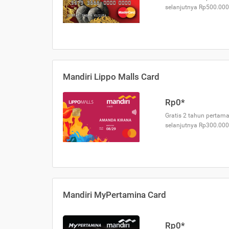
selanjutnya Rp500.000
Mandiri Lippo Malls Card
Rp0*
Gratis 2 tahun pertama
selanjutnya Rp300.000
Mandiri MyPertamina Card
Rp0*