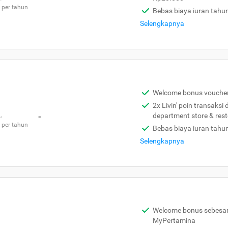
 per tahun
Bebas biaya iuran tahu
Selengkapnya
Welcome bonus vouche
2x Livin' poin transaksi
,
-
department store & res
 per tahun
Bebas biaya iuran tahu
Selengkapnya
Welcome bonus sebesar 
MyPertamina