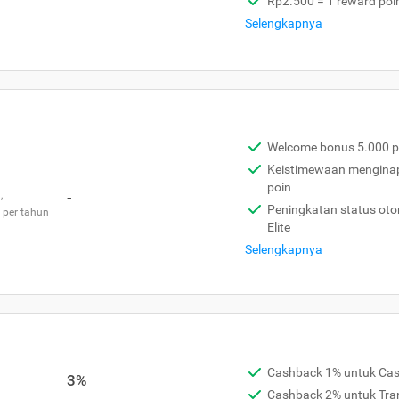
Rp2.500 = 1 reward poi
Selengkapnya
Welcome bonus 5.000 p
Keistimewaan menginap 
poin
,
-
Peningkatan status otom
 per tahun
Elite
Selengkapnya
Cashback 1% untuk Ca
3%
Cashback 2% untuk Tra