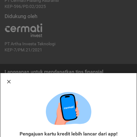
PT Cermati Pialang Asuransi
KEP-596/PD.02/2025
Didukung oleh
PT Artha Investa Teknologi
KEP-7/PM.21/2021
Langganan untuk mendapatkan tips finansial
Berlangganan
Disclaimer:
Cermati merupakan penyelenggara agregasi jasa keuangan yang terdaftar di
OJK. Oleh karena itu, produk dan/atau layanan jasa keuangan yang
ditawarkan bukan merupakan produk dan/atau layanan jasa keuangan yang
diterbitkan oleh Cermati dan Cermati tidak bertanggung jawab atas tuntutan
dan risiko terkait produk dan/atau layanan LJK dan/atau pihak yang
Pengajuan kartu kredit lebih lancar dari app!
melakukan kegiatan di sektor jasa keuangan.