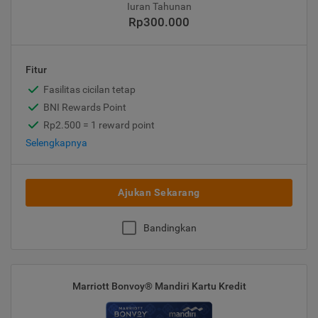
Iuran Tahunan
Rp300.000
Fitur
Fasilitas cicilan tetap
BNI Rewards Point
Rp2.500 = 1 reward point
Selengkapnya
Ajukan Sekarang
Bandingkan
Marriott Bonvoy® Mandiri Kartu Kredit