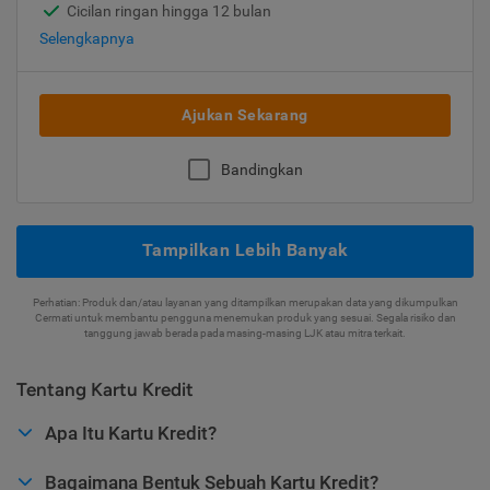
Cicilan ringan hingga 12 bulan
Selengkapnya
Ajukan Sekarang
Bandingkan
Tampilkan Lebih Banyak
Perhatian: Produk dan/atau layanan yang ditampilkan merupakan data yang dikumpulkan
Cermati untuk membantu pengguna menemukan produk yang sesuai. Segala risiko dan
tanggung jawab berada pada masing-masing LJK atau mitra terkait.
Tentang Kartu Kredit
Apa Itu Kartu Kredit?
Bagaimana Bentuk Sebuah Kartu Kredit?