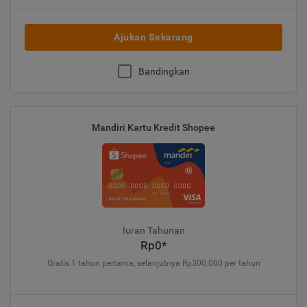
Ajukan Sekarang
Bandingkan
Mandiri Kartu Kredit Shopee
Iuran Tahunan
Rp0*
Gratis 1 tahun pertama, selanjutnya Rp300.000 per tahun