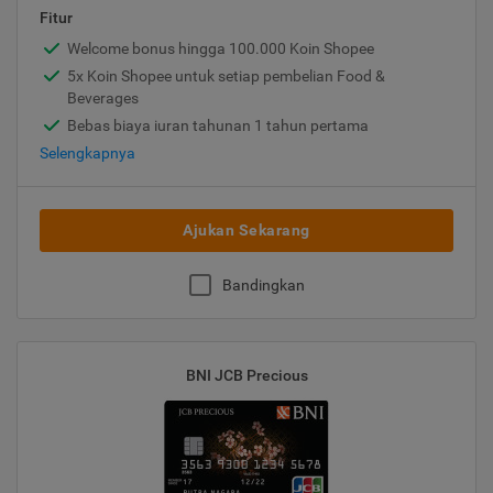
Fitur
Welcome bonus hingga 100.000 Koin Shopee
5x Koin Shopee untuk setiap pembelian Food &
Beverages
Bebas biaya iuran tahunan 1 tahun pertama
Selengkapnya
Ajukan Sekarang
Bandingkan
BNI JCB Precious