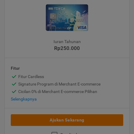
Iuran Tahunan
Rp250.000
Fitur
Fitur Cardless
Signature Program di Merchant E-commerce
Cicilan 0% di Merchant E-commerce Pilihan
Selengkapnya
Ajukan Sekarang