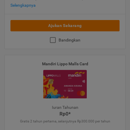
Selengkapnya
Ajukan Sekarang
Bandingkan
Mandiri Lippo Malls Card
Iuran Tahunan
Rp0*
Gratis 2 tahun pertama, selanjutnya Rp300.000 per tahun