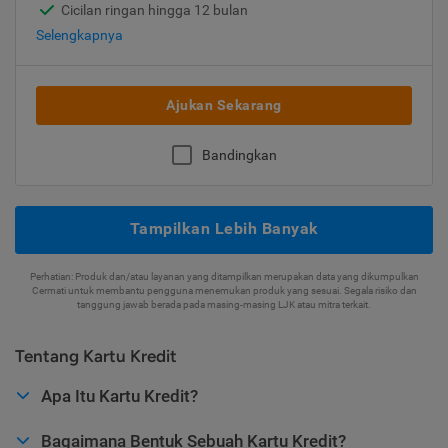
Cicilan ringan hingga 12 bulan
Selengkapnya
Ajukan Sekarang
Bandingkan
Tampilkan Lebih Banyak
Perhatian: Produk dan/atau layanan yang ditampilkan merupakan data yang dikumpulkan
Cermati untuk membantu pengguna menemukan produk yang sesuai. Segala risiko dan
tanggung jawab berada pada masing-masing LJK atau mitra terkait.
Tentang Kartu Kredit
Apa Itu Kartu Kredit?
Bagaimana Bentuk Sebuah Kartu Kredit?