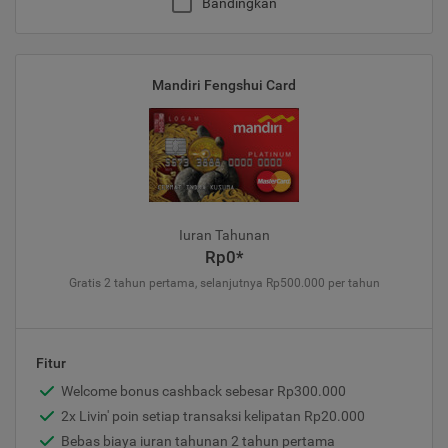
Bandingkan
Mandiri Fengshui Card
Iuran Tahunan
Rp0*
Gratis 2 tahun pertama, selanjutnya Rp500.000 per tahun
Fitur
Welcome bonus cashback sebesar Rp300.000
2x Livin' poin setiap transaksi kelipatan Rp20.000
Bebas biaya iuran tahunan 2 tahun pertama