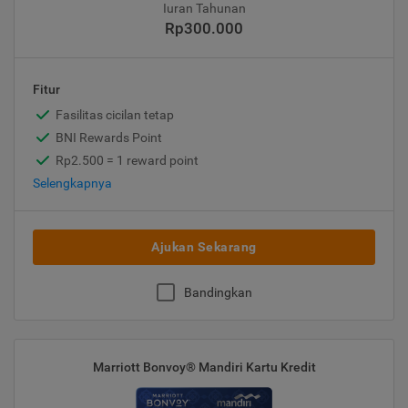
Iuran Tahunan
Rp300.000
Fitur
Fasilitas cicilan tetap
BNI Rewards Point
Rp2.500 = 1 reward point
Selengkapnya
Ajukan Sekarang
Bandingkan
Marriott Bonvoy® Mandiri Kartu Kredit