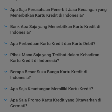
Apa Saja Perusahaan Penerbit Jasa Keuangan yang
Menerbitkan Kartu Kredit di Indonesia?
Bank Apa Saja yang Menerbitkan Kartu Kredit di
Indonesia?
Apa Perbedaan Kartu Kredit dan Kartu Debit?
Pihak Mana Saja yang Terlibat dalam Kehadiran
Kartu Kredit di Indonesia?
Berapa Besar Suku Bunga Kartu Kredit di
Indonesia?
Apa Saja Keuntungan Memiliki Kartu Kredit?
Apa Saja Promo Kartu Kredit yang Ditawarkan di
Cermati?