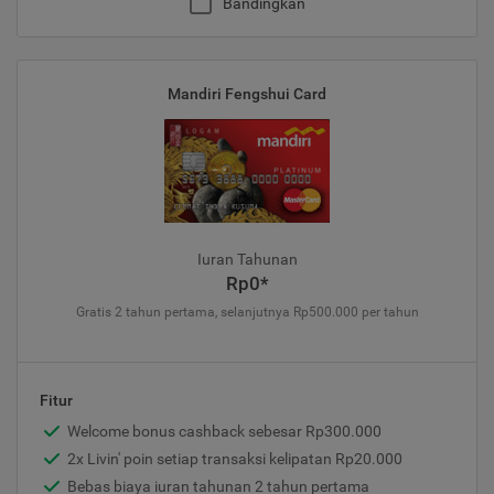
Bandingkan
Mandiri Fengshui Card
Iuran Tahunan
Rp0*
Gratis 2 tahun pertama, selanjutnya Rp500.000 per tahun
Fitur
Welcome bonus cashback sebesar Rp300.000
2x Livin' poin setiap transaksi kelipatan Rp20.000
Bebas biaya iuran tahunan 2 tahun pertama