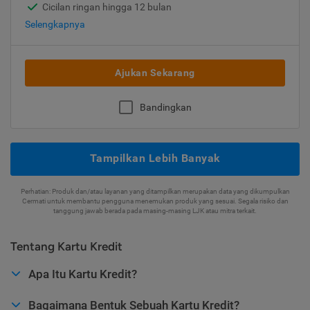
Cicilan ringan hingga 12 bulan
Selengkapnya
Ajukan Sekarang
Bandingkan
Tampilkan Lebih Banyak
Perhatian: Produk dan/atau layanan yang ditampilkan merupakan data yang dikumpulkan
Cermati untuk membantu pengguna menemukan produk yang sesuai. Segala risiko dan
tanggung jawab berada pada masing-masing LJK atau mitra terkait.
Tentang Kartu Kredit
Apa Itu Kartu Kredit?
Bagaimana Bentuk Sebuah Kartu Kredit?