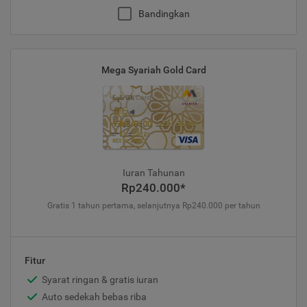
Bandingkan
Mega Syariah Gold Card
Iuran Tahunan
Rp240.000*
Gratis 1 tahun pertama, selanjutnya Rp240.000 per tahun
Fitur
Syarat ringan & gratis iuran
Auto sedekah bebas riba