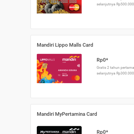
selanjutnya Rp500.000
Mandiri Lippo Malls Card
Rp0*
Gratis 2 tahun pertama
selanjutnya Rp300.000
Mandiri MyPertamina Card
Rp0*