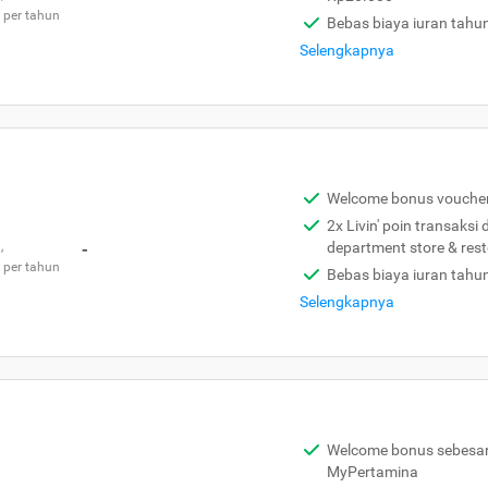
 per tahun
Bebas biaya iuran tahu
Selengkapnya
Welcome bonus vouche
2x Livin' poin transaksi
,
-
department store & res
 per tahun
Bebas biaya iuran tahu
Selengkapnya
Welcome bonus sebesar 
MyPertamina