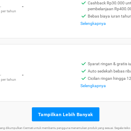
Cashback Rp30.000 unt
,
-
pembelanjaan Rp400.0
 per tahun
Bebas biaya iuran tahu
Selengkapnya
Syarat ringan & gratis i
Auto sedekah bebas rib
,
-
Cicilan ringan hingga 1
 per tahun
Selengkapnya
Tampilkan Lebih Banyak
 yang dikumpulkan Cermati untuk membantu pengguna menemukan produk yang sesuai. Segala risiko d