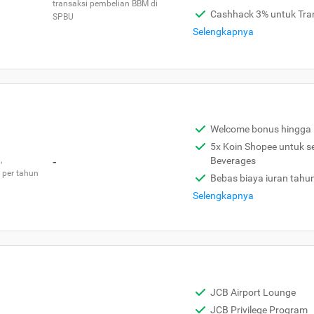
transaksi pembelian BBM di
Cashhack 3% untuk Tra
SPBU
Selengkapnya
Welcome bonus hingga 
5x Koin Shopee untuk s
,
-
Beverages
 per tahun
Bebas biaya iuran tahu
Selengkapnya
JCB Airport Lounge
JCB Privilege Program