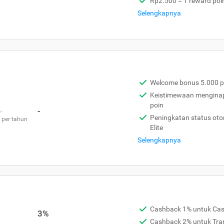
Rp2.500 = 1 reward poi
Selengkapnya
Welcome bonus 5.000 p
Keistimewaan menginap 
poin
,
-
Peningkatan status otom
 per tahun
Elite
Selengkapnya
Cashback 1% untuk Ca
3%
Cashback 2% untuk Tra