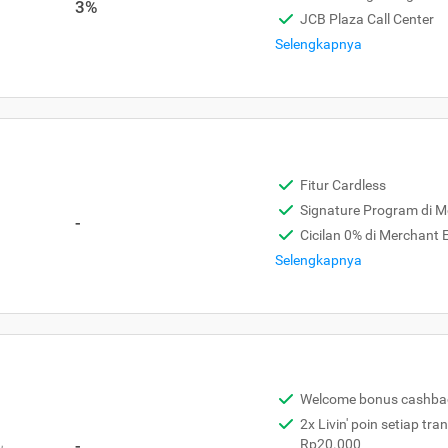
3%
JCB Plaza Call Center
Selengkapnya
Fitur Cardless
Signature Program di 
-
Cicilan 0% di Merchant
Selengkapnya
Welcome bonus cashba
2x Livin' poin setiap tra
,
-
Rp20.000