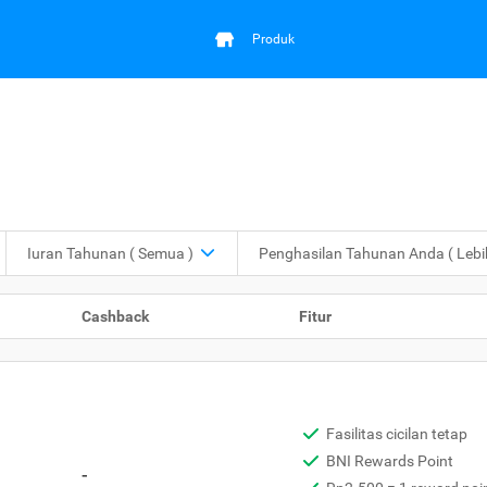
Produk
Iuran Tahunan
( Semua )
Penghasilan Tahunan Anda
( Leb
Cashback
Fitur
Fasilitas cicilan tetap
BNI Rewards Point
-