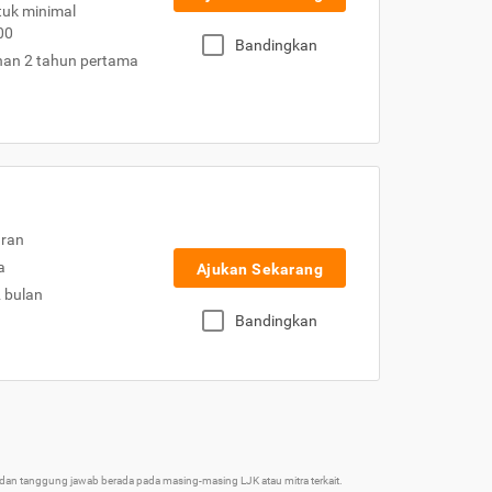
uk minimal
00
Bandingkan
nan 2 tahun pertama
uran
a
Ajukan Sekarang
2 bulan
Bandingkan
an tanggung jawab berada pada masing-masing LJK atau mitra terkait.