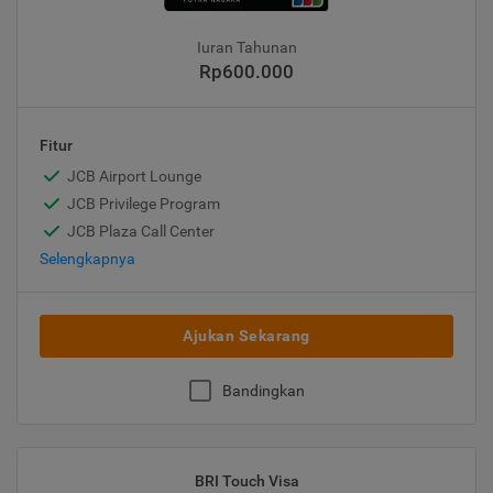
Iuran Tahunan
Rp600.000
Fitur
JCB Airport Lounge
JCB Privilege Program
JCB Plaza Call Center
Selengkapnya
Ajukan Sekarang
Bandingkan
BRI Touch Visa