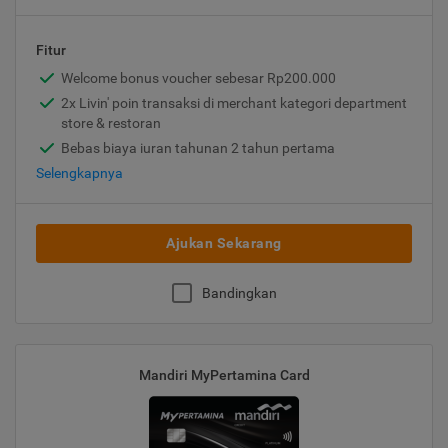
Fitur
Welcome bonus voucher sebesar Rp200.000
2x Livin' poin transaksi di merchant kategori department
store & restoran
Bebas biaya iuran tahunan 2 tahun pertama
Selengkapnya
Ajukan Sekarang
Bandingkan
Mandiri MyPertamina Card