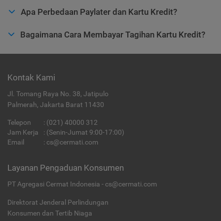
Apa Perbedaan Paylater dan Kartu Kredit?
Bagaimana Cara Membayar Tagihan Kartu Kredit?
Kontak Kami
Jl. Tomang Raya No. 38, Jatipulo
Palmerah, Jakarta Barat 11430
Telepon
:
(021) 40000 312
Jam Kerja
: (Senin-Jumat 9:00-17:00)
Email
:
cs@cermati.com
Layanan Pengaduan Konsumen
PT Agregasi Cermat Indonesia - cs@cermati.com
Direktorat Jenderal Perlindungan
Konsumen dan Tertib Niaga