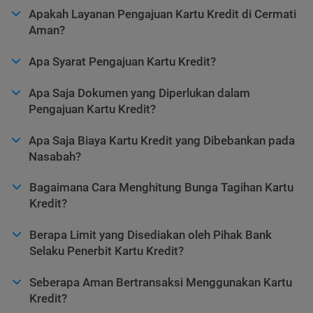
Apakah Layanan Pengajuan Kartu Kredit di Cermati
Aman?
Apa Syarat Pengajuan Kartu Kredit?
Apa Saja Dokumen yang Diperlukan dalam
Pengajuan Kartu Kredit?
Apa Saja Biaya Kartu Kredit yang Dibebankan pada
Nasabah?
Bagaimana Cara Menghitung Bunga Tagihan Kartu
Kredit?
Berapa Limit yang Disediakan oleh Pihak Bank
Selaku Penerbit Kartu Kredit?
Seberapa Aman Bertransaksi Menggunakan Kartu
Kredit?