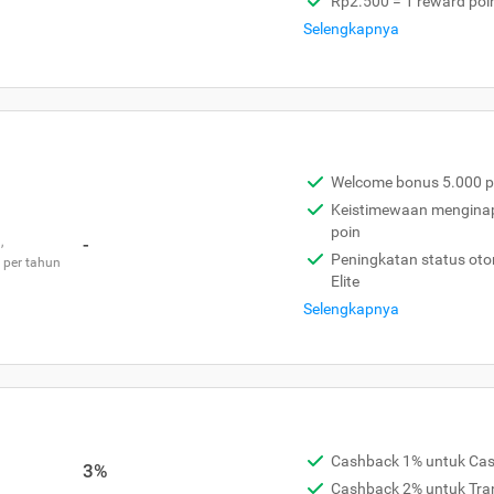
Rp2.500 = 1 reward poi
Selengkapnya
Welcome bonus 5.000 p
Keistimewaan menginap 
poin
,
-
Peningkatan status otom
 per tahun
Elite
Selengkapnya
Cashback 1% untuk Ca
3%
Cashback 2% untuk Tra