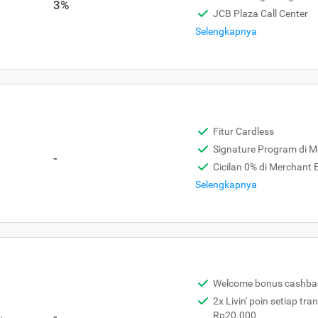
3%
JCB Plaza Call Center
Selengkapnya
Fitur Cardless
Signature Program di 
-
Cicilan 0% di Merchant
Selengkapnya
Welcome bonus cashba
2x Livin' poin setiap tra
,
-
Rp20.000