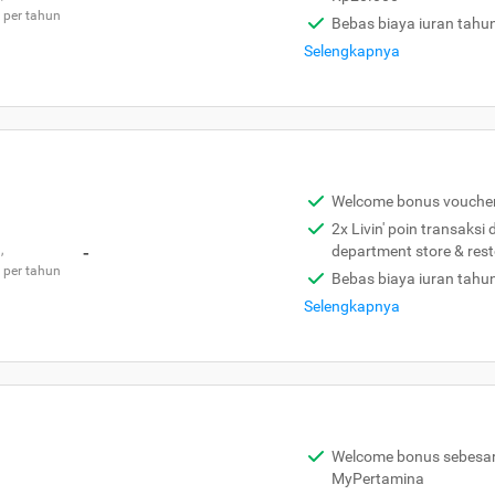
 per tahun
Bebas biaya iuran tahu
Selengkapnya
Welcome bonus vouche
2x Livin' poin transaksi
,
-
department store & res
 per tahun
Bebas biaya iuran tahu
Selengkapnya
Welcome bonus sebesar 
MyPertamina