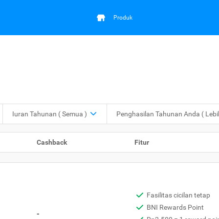
Produk
Iuran Tahunan
( Semua )
Penghasilan Tahunan Anda
( Leb
Cashback
Fitur
Fasilitas cicilan tetap
BNI Rewards Point
-