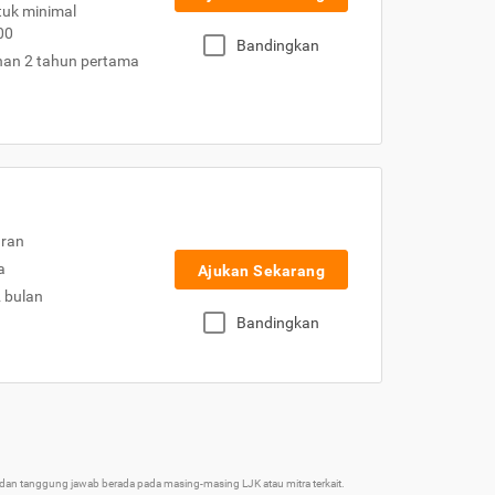
uk minimal
00
Bandingkan
nan 2 tahun pertama
uran
a
Ajukan Sekarang
2 bulan
Bandingkan
an tanggung jawab berada pada masing-masing LJK atau mitra terkait.