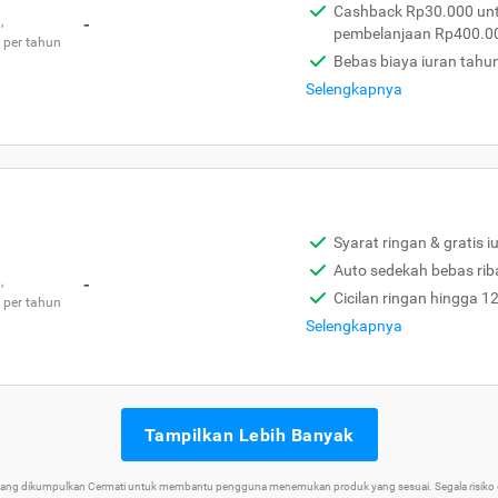
Cashback Rp30.000 unt
,
-
pembelanjaan Rp400.0
 per tahun
Bebas biaya iuran tahu
Selengkapnya
Syarat ringan & gratis i
Auto sedekah bebas rib
,
-
Cicilan ringan hingga 1
 per tahun
Selengkapnya
Tampilkan Lebih Banyak
 yang dikumpulkan Cermati untuk membantu pengguna menemukan produk yang sesuai. Segala risiko d