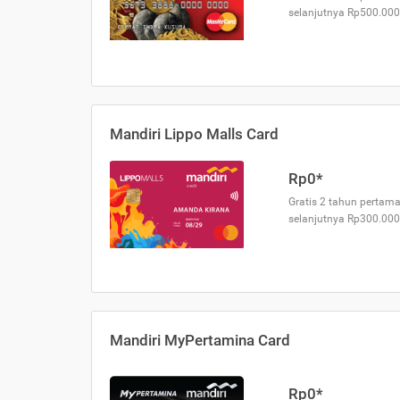
selanjutnya Rp500.000
Mandiri Lippo Malls Card
Rp0*
Gratis 2 tahun pertama
selanjutnya Rp300.000
Mandiri MyPertamina Card
Rp0*