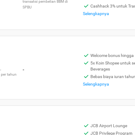
transaksi pembelian BBM di
Cashhack 3% untuk Tra
SPBU
Selengkapnya
Welcome bonus hingga 
5x Koin Shopee untuk s
,
-
Beverages
 per tahun
Bebas biaya iuran tahu
Selengkapnya
JCB Airport Lounge
JCB Privilege Program