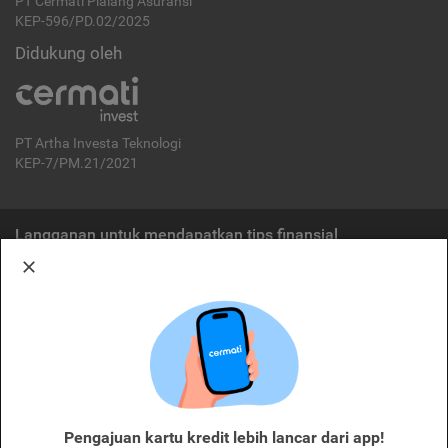
PT Cermati Pialang Asuransi
KEP-596/PD.02/2025
Didukung oleh
PT Artha Investa Teknologi
KEP-7/PM.21/2021
Langganan untuk mendapatkan tips finansial
Berlangganan
Disclaimer:
Cermati merupakan penyelenggara agregasi jasa keuangan yang terdaftar di
OJK. Oleh karena itu, produk dan/atau layanan jasa keuangan yang
ditawarkan bukan merupakan produk dan/atau layanan jasa keuangan yang
diterbitkan oleh Cermati dan Cermati tidak bertanggung jawab atas tuntutan
dan risiko terkait produk dan/atau layanan LJK dan/atau pihak yang
Pengajuan kartu kredit lebih lancar dari app!
melakukan kegiatan di sektor jasa keuangan.