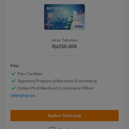
Iuran Tahunan
Rp250.000
Fitur
Fitur Cardless
Signature Program di Merchant E-commerce
Cicilan 0% di Merchant E-commerce Pilihan
Selengkapnya
Ajukan Sekarang