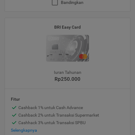
Bandingkan
BRI Easy Card
Iuran Tahunan
Rp250.000
Fitur
Cashback 1% untuk Cash Advance
Cashback 2% untuk Transaksi Supermarket
Cashhack 3% untuk Transaksi SPBU
Selengkapnya