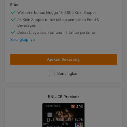
Fitur
Welcome bonus hingga 100.000 Koin Shopee
5x Koin Shopee untuk setiap pembelian Food &
Beverages
Bebas biaya iuran tahunan 1 tahun pertama
Selengkapnya
Ajukan Sekarang
Bandingkan
BNI JCB Precious