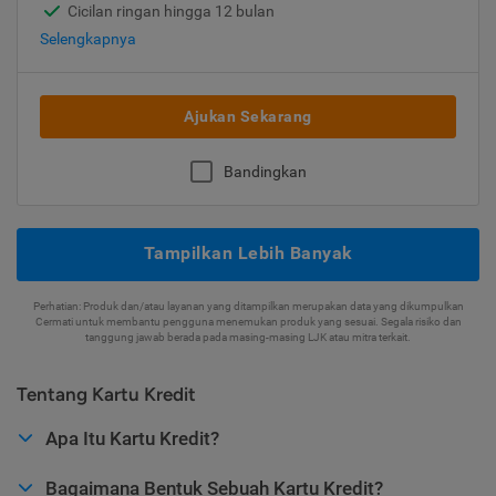
Cicilan ringan hingga 12 bulan
Selengkapnya
Ajukan Sekarang
Bandingkan
Tampilkan Lebih Banyak
Perhatian: Produk dan/atau layanan yang ditampilkan merupakan data yang dikumpulkan
Cermati untuk membantu pengguna menemukan produk yang sesuai. Segala risiko dan
tanggung jawab berada pada masing-masing LJK atau mitra terkait.
Tentang Kartu Kredit
Apa Itu Kartu Kredit?
Bagaimana Bentuk Sebuah Kartu Kredit?