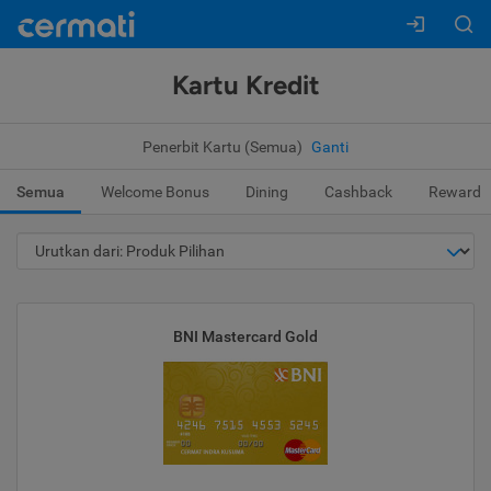
Kartu Kredit
Penerbit Kartu (Semua)
Ganti
Semua
Welcome Bonus
Dining
Cashback
Reward
BNI Mastercard Gold