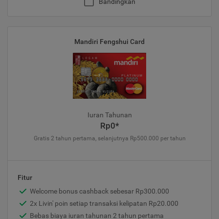
Bandingkan
Mandiri Fengshui Card
Iuran Tahunan
Rp0*
Gratis 2 tahun pertama, selanjutnya Rp500.000 per tahun
Fitur
Welcome bonus cashback sebesar Rp300.000
2x Livin' poin setiap transaksi kelipatan Rp20.000
Bebas biaya iuran tahunan 2 tahun pertama