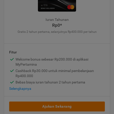
Iuran Tahunan
Rp0*
Gratis 2 tahun pertama, selanjutnya Rp400.000 per tahun
Fitur
Welcome bonus sebesar Rp200.000 di aplikasi
MyPertamina
Cashback Rp30.000 untuk minimal pembelanjaan
Rp400.000
Bebas biaya iuran tahunan 2 tahun pertama
Selengkapnya
Ajukan Sekarang