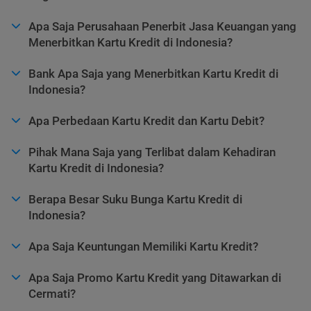
Apa Saja Perusahaan Penerbit Jasa Keuangan yang
Menerbitkan Kartu Kredit di Indonesia?
Bank Apa Saja yang Menerbitkan Kartu Kredit di
Indonesia?
Apa Perbedaan Kartu Kredit dan Kartu Debit?
Pihak Mana Saja yang Terlibat dalam Kehadiran
Kartu Kredit di Indonesia?
Berapa Besar Suku Bunga Kartu Kredit di
Indonesia?
Apa Saja Keuntungan Memiliki Kartu Kredit?
Apa Saja Promo Kartu Kredit yang Ditawarkan di
Cermati?