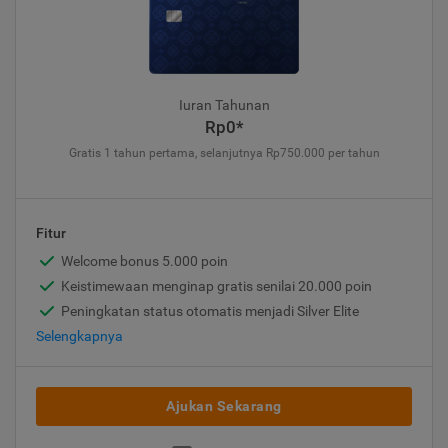
Iuran Tahunan
Rp0*
Gratis 1 tahun pertama, selanjutnya Rp750.000 per tahun
Fitur
Welcome bonus 5.000 poin
Keistimewaan menginap gratis senilai 20.000 poin
Peningkatan status otomatis menjadi Silver Elite
Selengkapnya
Ajukan Sekarang