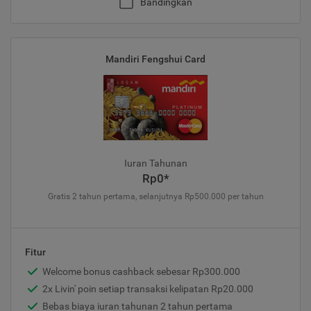
Bandingkan
Mandiri Fengshui Card
Iuran Tahunan
Rp0*
Gratis 2 tahun pertama, selanjutnya Rp500.000 per tahun
Fitur
Welcome bonus cashback sebesar Rp300.000
2x Livin' poin setiap transaksi kelipatan Rp20.000
Bebas biaya iuran tahunan 2 tahun pertama