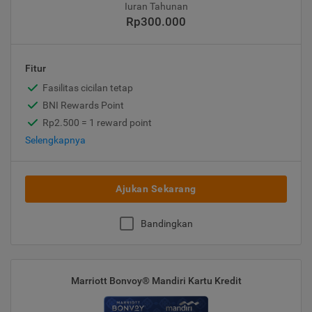
Iuran Tahunan
Rp300.000
Fitur
Fasilitas cicilan tetap
BNI Rewards Point
Rp2.500 = 1 reward point
Selengkapnya
Ajukan Sekarang
Bandingkan
Marriott Bonvoy® Mandiri Kartu Kredit