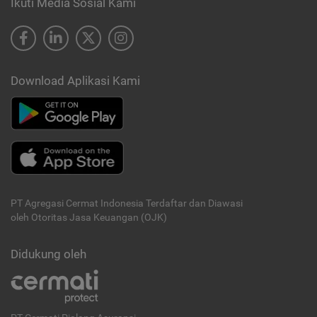
Ikuti Media Sosial Kami
Download Aplikasi Kami
PT Agregasi Cermat Indonesia
Terdaftar dan Diawasi
oleh Otoritas Jasa Keuangan (OJK)
Didukung oleh