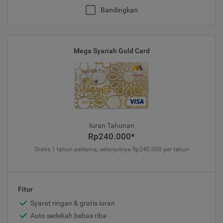
Bandingkan
Mega Syariah Gold Card
Iuran Tahunan
Rp240.000*
Gratis 1 tahun pertama, selanjutnya Rp240.000 per tahun
Fitur
Syarat ringan & gratis iuran
Auto sedekah bebas riba