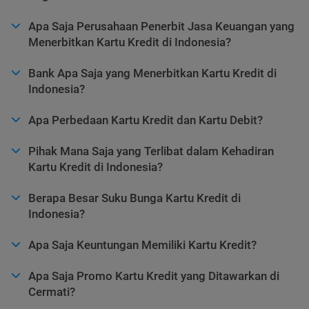
Apa Saja Perusahaan Penerbit Jasa Keuangan yang
Menerbitkan Kartu Kredit di Indonesia?
Bank Apa Saja yang Menerbitkan Kartu Kredit di
Indonesia?
Apa Perbedaan Kartu Kredit dan Kartu Debit?
Pihak Mana Saja yang Terlibat dalam Kehadiran
Kartu Kredit di Indonesia?
Berapa Besar Suku Bunga Kartu Kredit di
Indonesia?
Apa Saja Keuntungan Memiliki Kartu Kredit?
Apa Saja Promo Kartu Kredit yang Ditawarkan di
Cermati?