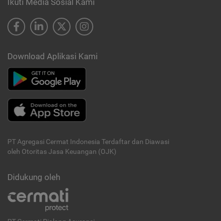
Ikuti Media Sosial Kami
Download Aplikasi Kami
PT Agregasi Cermat Indonesia
Terdaftar dan Diawasi
oleh Otoritas Jasa Keuangan (OJK)
Didukung oleh