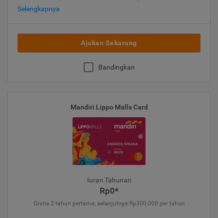
Selengkapnya
Ajukan Sekarang
Bandingkan
Mandiri Lippo Malls Card
Iuran Tahunan
Rp0*
Gratis 2 tahun pertama, selanjutnya Rp300.000 per tahun