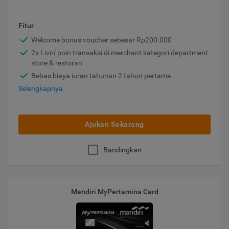
Fitur
Welcome bonus voucher sebesar Rp200.000
2x Livin' poin transaksi di merchant kategori department
store & restoran
Bebas biaya iuran tahunan 2 tahun pertama
Selengkapnya
Ajukan Sekarang
Bandingkan
Mandiri MyPertamina Card