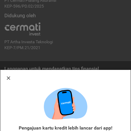
PT Cermati Pialang Asuransi
KEP-596/PD.02/2025
Didukung oleh
PT Artha Investa Teknologi
KEP-7/PM.21/2021
Langganan untuk mendapatkan tips finansial
Berlangganan
Disclaimer:
Cermati merupakan penyelenggara agregasi jasa keuangan yang terdaftar di
OJK. Oleh karena itu, produk dan/atau layanan jasa keuangan yang
ditawarkan bukan merupakan produk dan/atau layanan jasa keuangan yang
diterbitkan oleh Cermati dan Cermati tidak bertanggung jawab atas tuntutan
dan risiko terkait produk dan/atau layanan LJK dan/atau pihak yang
Pengajuan kartu kredit lebih lancar dari app!
melakukan kegiatan di sektor jasa keuangan.