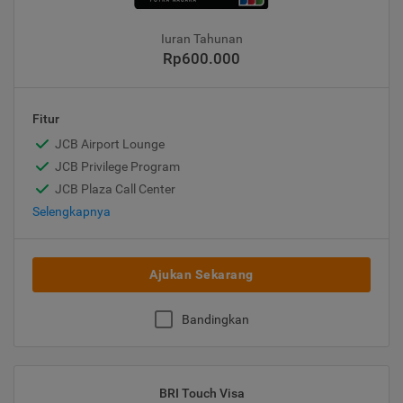
Iuran Tahunan
Rp600.000
Fitur
JCB Airport Lounge
JCB Privilege Program
JCB Plaza Call Center
Selengkapnya
Ajukan Sekarang
Bandingkan
BRI Touch Visa