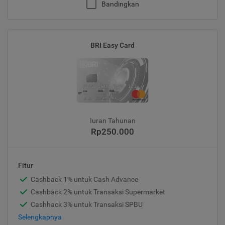
Bandingkan
BRI Easy Card
Iuran Tahunan
Rp250.000
Fitur
Cashback 1% untuk Cash Advance
Cashback 2% untuk Transaksi Supermarket
Cashhack 3% untuk Transaksi SPBU
Selengkapnya