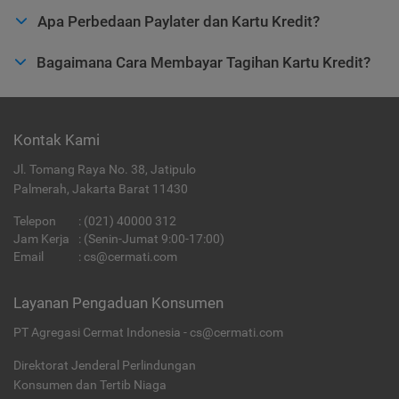
Apa Perbedaan Paylater dan Kartu Kredit?
Bagaimana Cara Membayar Tagihan Kartu Kredit?
Kontak Kami
Jl. Tomang Raya No. 38, Jatipulo
Palmerah, Jakarta Barat 11430
Telepon
:
(021) 40000 312
Jam Kerja
: (Senin-Jumat 9:00-17:00)
Email
:
cs@cermati.com
Layanan Pengaduan Konsumen
PT Agregasi Cermat Indonesia - cs@cermati.com
Direktorat Jenderal Perlindungan
Konsumen dan Tertib Niaga