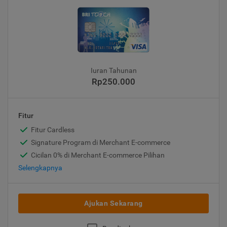
Iuran Tahunan
Rp250.000
Fitur
Fitur Cardless
Signature Program di Merchant E-commerce
Cicilan 0% di Merchant E-commerce Pilihan
Selengkapnya
Ajukan Sekarang