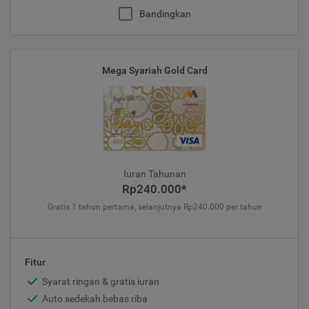
Bandingkan
Mega Syariah Gold Card
Iuran Tahunan
Rp240.000*
Gratis 1 tahun pertama, selanjutnya Rp240.000 per tahun
Fitur
Syarat ringan & gratis iuran
Auto sedekah bebas riba