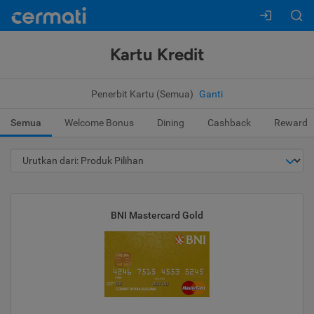
Kartu Kredit
Penerbit Kartu (Semua)
Ganti
Semua
Welcome Bonus
Dining
Cashback
Reward
BNI Mastercard Gold