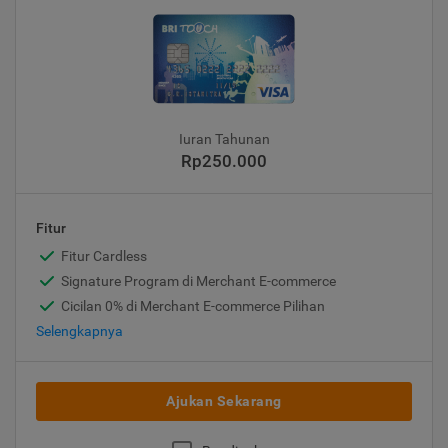
Iuran Tahunan
Rp250.000
Fitur
Fitur Cardless
Signature Program di Merchant E-commerce
Cicilan 0% di Merchant E-commerce Pilihan
Selengkapnya
Ajukan Sekarang