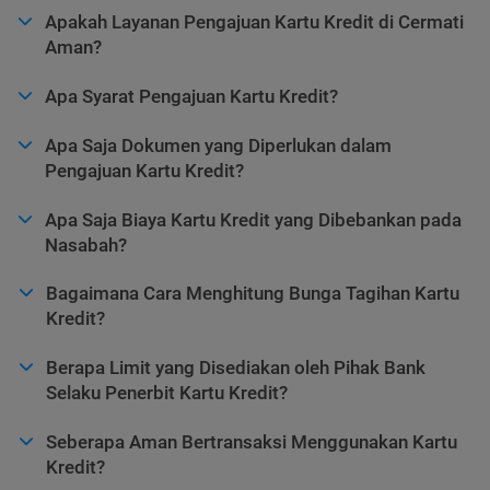
Apakah Layanan Pengajuan Kartu Kredit di Cermati
Aman?
Apa Syarat Pengajuan Kartu Kredit?
Apa Saja Dokumen yang Diperlukan dalam
Pengajuan Kartu Kredit?
Apa Saja Biaya Kartu Kredit yang Dibebankan pada
Nasabah?
Bagaimana Cara Menghitung Bunga Tagihan Kartu
Kredit?
Berapa Limit yang Disediakan oleh Pihak Bank
Selaku Penerbit Kartu Kredit?
Seberapa Aman Bertransaksi Menggunakan Kartu
Kredit?