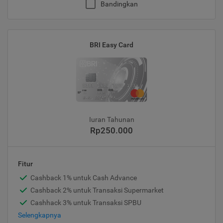
Bandingkan
BRI Easy Card
Iuran Tahunan
Rp250.000
Fitur
Cashback 1% untuk Cash Advance
Cashback 2% untuk Transaksi Supermarket
Cashhack 3% untuk Transaksi SPBU
Selengkapnya