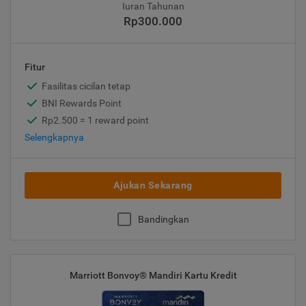
Iuran Tahunan
Rp300.000
Fitur
Fasilitas cicilan tetap
BNI Rewards Point
Rp2.500 = 1 reward point
Selengkapnya
Ajukan Sekarang
Bandingkan
Marriott Bonvoy® Mandiri Kartu Kredit