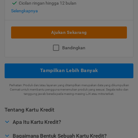
Cicilan ringan hingga 12 bulan
Selengkapnya
Ajukan Sekarang
Bandingkan
Tampilkan Lebih Banyak
Perhatian: Produk dan/atau layanan yang ditampilkan merupakan data yang dikumpulkan
Cermati untuk membantu pengguna menemukan produk yang sesuai. Segala risiko dan
tanggung jawab berada pada masing-masing LJK atau mitra terkait.
Tentang Kartu Kredit
Apa Itu Kartu Kredit?
Bagaimana Bentuk Sebuah Kartu Kredit?