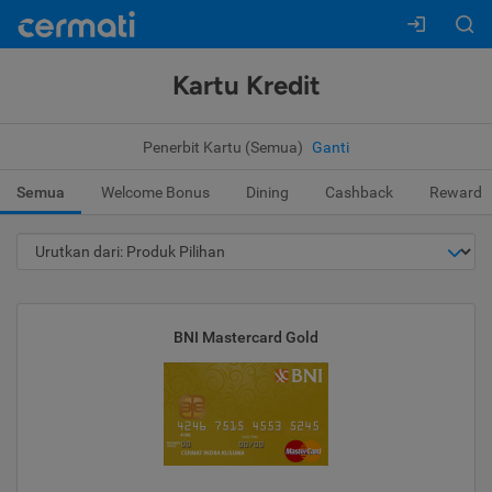
Kartu Kredit
Penerbit Kartu (Semua)
Ganti
Semua
Welcome Bonus
Dining
Cashback
Reward
BNI Mastercard Gold