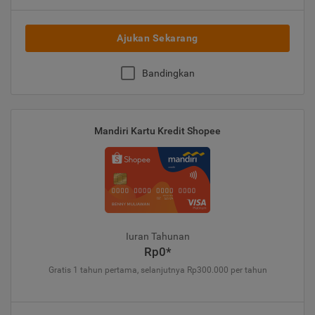
Ajukan Sekarang
Bandingkan
Mandiri Kartu Kredit Shopee
Iuran Tahunan
Rp0*
Gratis 1 tahun pertama, selanjutnya Rp300.000 per tahun