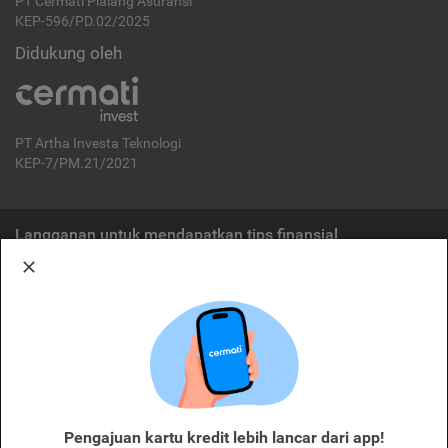
PT Cermati Pialang Asuransi
KEP-596/PD.02/2025
Didukung oleh
PT Artha Investa Teknologi
KEP-7/PM.21/2021
Langganan untuk mendapatkan tips finansial
Berlangganan
Disclaimer:
Cermati merupakan penyelenggara agregasi jasa keuangan yang terdaftar di
OJK. Oleh karena itu, produk dan/atau layanan jasa keuangan yang
ditawarkan bukan merupakan produk dan/atau layanan jasa keuangan yang
diterbitkan oleh Cermati dan Cermati tidak bertanggung jawab atas tuntutan
dan risiko terkait produk dan/atau layanan LJK dan/atau pihak yang
Pengajuan kartu kredit lebih lancar dari app!
melakukan kegiatan di sektor jasa keuangan.