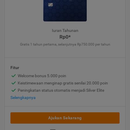
Iuran Tahunan
Rp0*
Gratis 1 tahun pertama, selanjutnya Rp750.000 per tahun
Fitur
Welcome bonus 5.000 poin
Keistimewaan menginap gratis senilai 20.000 poin
Peningkatan status otomatis menjadi Silver Elite
Selengkapnya
Ajukan Sekarang