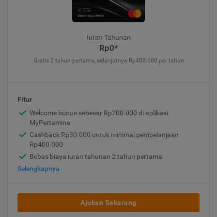
Iuran Tahunan
Rp0*
Gratis 2 tahun pertama, selanjutnya Rp400.000 per tahun
Fitur
Welcome bonus sebesar Rp200.000 di aplikasi
MyPertamina
Cashback Rp30.000 untuk minimal pembelanjaan
Rp400.000
Bebas biaya iuran tahunan 2 tahun pertama
Selengkapnya
Ajukan Sekarang