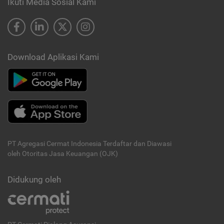
Ikuti Media Sosial Kami
Download Aplikasi Kami
PT Agregasi Cermat Indonesia
Terdaftar dan Diawasi
oleh Otoritas Jasa Keuangan (OJK)
Didukung oleh