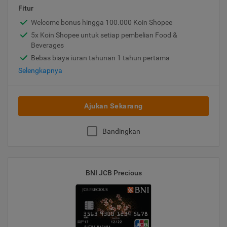
Fitur
Welcome bonus hingga 100.000 Koin Shopee
5x Koin Shopee untuk setiap pembelian Food &
Beverages
Bebas biaya iuran tahunan 1 tahun pertama
Selengkapnya
Ajukan Sekarang
Bandingkan
BNI JCB Precious