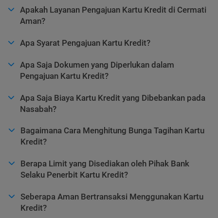
Apakah Layanan Pengajuan Kartu Kredit di Cermati
Aman?
Apa Syarat Pengajuan Kartu Kredit?
Apa Saja Dokumen yang Diperlukan dalam
Pengajuan Kartu Kredit?
Apa Saja Biaya Kartu Kredit yang Dibebankan pada
Nasabah?
Bagaimana Cara Menghitung Bunga Tagihan Kartu
Kredit?
Berapa Limit yang Disediakan oleh Pihak Bank
Selaku Penerbit Kartu Kredit?
Seberapa Aman Bertransaksi Menggunakan Kartu
Kredit?