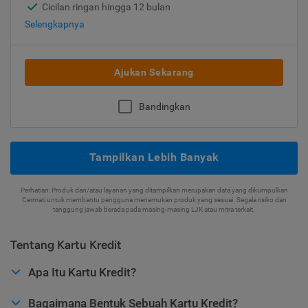
Cicilan ringan hingga 12 bulan
Selengkapnya
Ajukan Sekarang
Bandingkan
Tampilkan Lebih Banyak
Perhatian: Produk dan/atau layanan yang ditampilkan merupakan data yang dikumpulkan
Cermati untuk membantu pengguna menemukan produk yang sesuai. Segala risiko dan
tanggung jawab berada pada masing-masing LJK atau mitra terkait.
Tentang Kartu Kredit
Apa Itu Kartu Kredit?
Bagaimana Bentuk Sebuah Kartu Kredit?