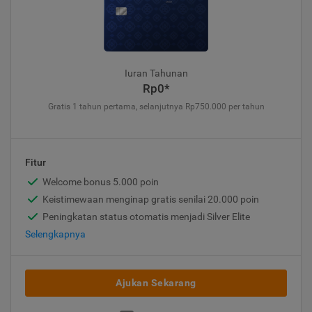
Iuran Tahunan
Rp0*
Gratis 1 tahun pertama, selanjutnya Rp750.000 per tahun
Fitur
Welcome bonus 5.000 poin
Keistimewaan menginap gratis senilai 20.000 poin
Peningkatan status otomatis menjadi Silver Elite
Selengkapnya
Ajukan Sekarang