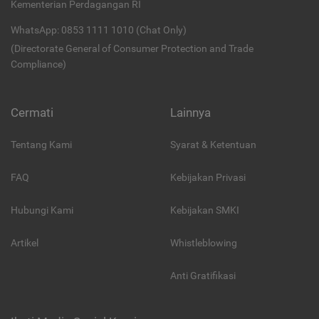
Kementerian Perdagangan RI
WhatsApp: 0853 1111 1010 (Chat Only)
(Directorate General of Consumer Protection and Trade
Compliance)
Cermati
Lainnya
Tentang Kami
Syarat & Ketentuan
FAQ
Kebijakan Privasi
Hubungi Kami
Kebijakan SMKI
Artikel
Whistleblowing
Anti Gratifikasi