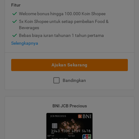
Fitur
Welcome bonus hingga 100.000 Koin Shopee
5x Koin Shopee untuk setiap pembelian Food &
Beverages
Bebas biaya iuran tahunan 1 tahun pertama
Selengkapnya
Ajukan Sekarang
Bandingkan
BNI JCB Precious