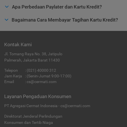
Apa Perbedaan Paylater dan Kartu Kredit?
Bagaimana Cara Membayar Tagihan Kartu Kredit?
Kontak Kami
Jl. Tomang Raya No. 38, Jatipulo
Palmerah, Jakarta Barat 11430
Telepon
:
(021) 40000 312
Jam Kerja
: (Senin-Jumat 9:00-17:00)
Email
:
cs@cermati.com
Layanan Pengaduan Konsumen
PT Agregasi Cermat Indonesia - cs@cermati.com
Direktorat Jenderal Perlindungan
Konsumen dan Tertib Niaga