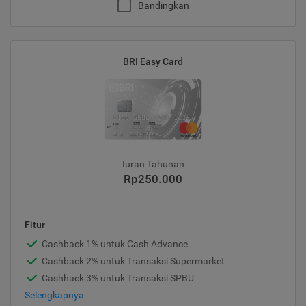
Bandingkan
BRI Easy Card
Iuran Tahunan
Rp250.000
Fitur
Cashback 1% untuk Cash Advance
Cashback 2% untuk Transaksi Supermarket
Cashhack 3% untuk Transaksi SPBU
Selengkapnya