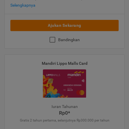
Selengkapnya
Ajukan Sekarang
Bandingkan
Mandiri Lippo Malls Card
Iuran Tahunan
Rp0*
Gratis 2 tahun pertama, selanjutnya Rp300.000 per tahun