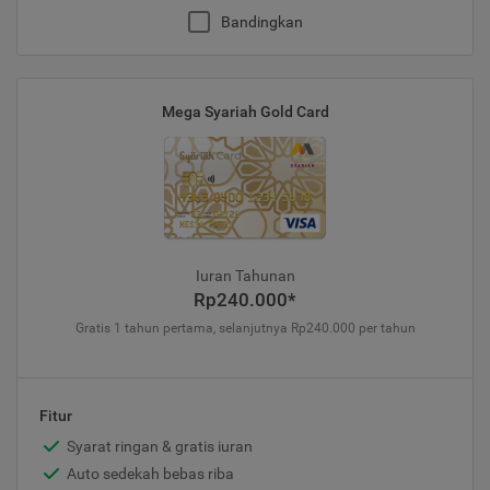
Bandingkan
Mega Syariah Gold Card
Iuran Tahunan
Rp240.000*
Gratis 1 tahun pertama, selanjutnya Rp240.000 per tahun
Fitur
Syarat ringan & gratis iuran
Auto sedekah bebas riba