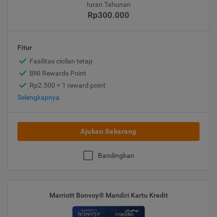
Iuran Tahunan
Rp300.000
Fitur
Fasilitas cicilan tetap
BNI Rewards Point
Rp2.500 = 1 reward point
Selengkapnya
Ajukan Sekarang
Bandingkan
Marriott Bonvoy® Mandiri Kartu Kredit