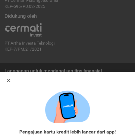
PT Cermati Pialang Asuransi
KEP-596/PD.02/2025
Didukung oleh
PT Artha Investa Teknologi
KEP-7/PM.21/2021
Langganan untuk mendapatkan tips finansial
Berlangganan
Disclaimer:
Cermati merupakan penyelenggara agregasi jasa keuangan yang terdaftar di
OJK. Oleh karena itu, produk dan/atau layanan jasa keuangan yang
ditawarkan bukan merupakan produk dan/atau layanan jasa keuangan yang
diterbitkan oleh Cermati dan Cermati tidak bertanggung jawab atas tuntutan
dan risiko terkait produk dan/atau layanan LJK dan/atau pihak yang
Pengajuan kartu kredit lebih lancar dari app!
melakukan kegiatan di sektor jasa keuangan.