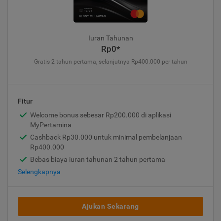
Iuran Tahunan
Rp0*
Gratis 2 tahun pertama, selanjutnya Rp400.000 per tahun
Fitur
Welcome bonus sebesar Rp200.000 di aplikasi
MyPertamina
Cashback Rp30.000 untuk minimal pembelanjaan
Rp400.000
Bebas biaya iuran tahunan 2 tahun pertama
Selengkapnya
Ajukan Sekarang