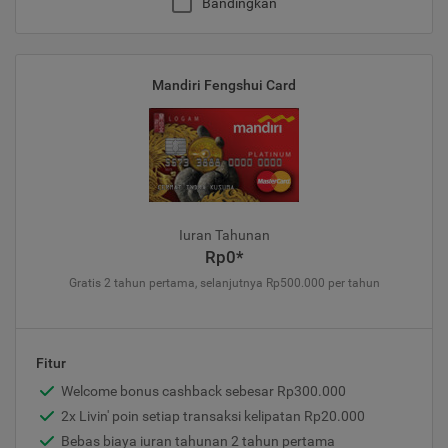
Bandingkan
Mandiri Fengshui Card
Iuran Tahunan
Rp0*
Gratis 2 tahun pertama, selanjutnya Rp500.000 per tahun
Fitur
Welcome bonus cashback sebesar Rp300.000
2x Livin' poin setiap transaksi kelipatan Rp20.000
Bebas biaya iuran tahunan 2 tahun pertama