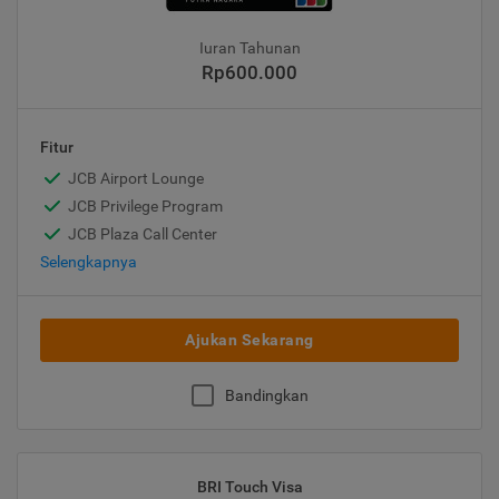
Iuran Tahunan
Rp600.000
Fitur
JCB Airport Lounge
JCB Privilege Program
JCB Plaza Call Center
Selengkapnya
Ajukan Sekarang
Bandingkan
BRI Touch Visa