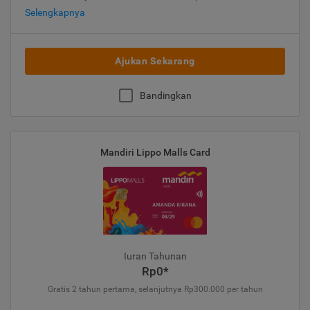
Selengkapnya
Ajukan Sekarang
Bandingkan
Mandiri Lippo Malls Card
Iuran Tahunan
Rp0*
Gratis 2 tahun pertama, selanjutnya Rp300.000 per tahun