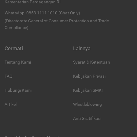
Kementerian Perdagangan RI
WhatsApp: 0853 1111 1010 (Chat Only)
(Directorate General of Consumer Protection and Trade
Compliance)
Cermati
Lainnya
Tentang Kami
Syarat & Ketentuan
FAQ
Kebijakan Privasi
Hubungi Kami
Kebijakan SMKI
Artikel
Whistleblowing
Anti Gratifikasi