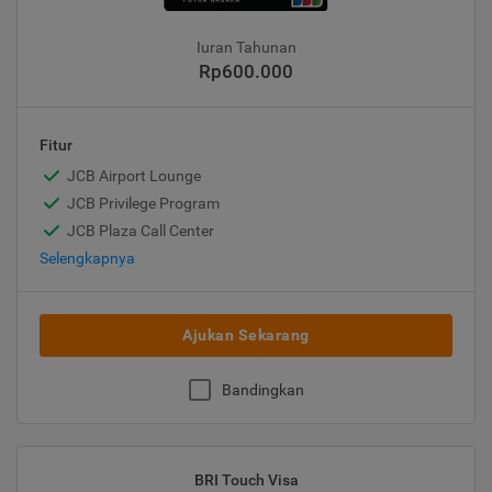
Iuran Tahunan
Rp600.000
Fitur
JCB Airport Lounge
JCB Privilege Program
JCB Plaza Call Center
Selengkapnya
Ajukan Sekarang
Bandingkan
BRI Touch Visa