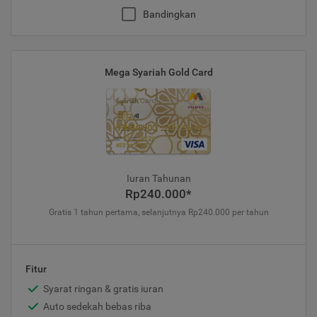
Bandingkan
Mega Syariah Gold Card
Iuran Tahunan
Rp240.000*
Gratis 1 tahun pertama, selanjutnya Rp240.000 per tahun
Fitur
Syarat ringan & gratis iuran
Auto sedekah bebas riba