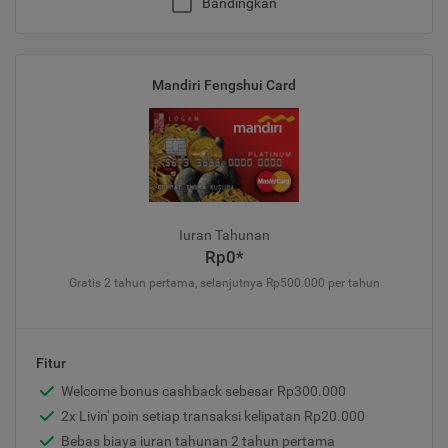
Bandingkan
Mandiri Fengshui Card
Iuran Tahunan
Rp0*
Gratis 2 tahun pertama, selanjutnya Rp500.000 per tahun
Fitur
Welcome bonus cashback sebesar Rp300.000
2x Livin' poin setiap transaksi kelipatan Rp20.000
Bebas biaya iuran tahunan 2 tahun pertama