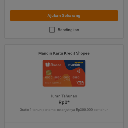
Ajukan Sekarang
Bandingkan
Mandiri Kartu Kredit Shopee
Iuran Tahunan
Rp0*
Gratis 1 tahun pertama, selanjutnya Rp300.000 per tahun