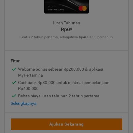
Iuran Tahunan
Rp0*
Gratis 2 tahun pertama, selanjutnya Rp400.000 per tahun
Fitur
Welcome bonus sebesar Rp200.000 di aplikasi
MyPertamina
Cashback Rp30.000 untuk minimal pembelanjaan
Rp400.000
Bebas biaya iuran tahunan 2 tahun pertama
Selengkapnya
Ajukan Sekarang