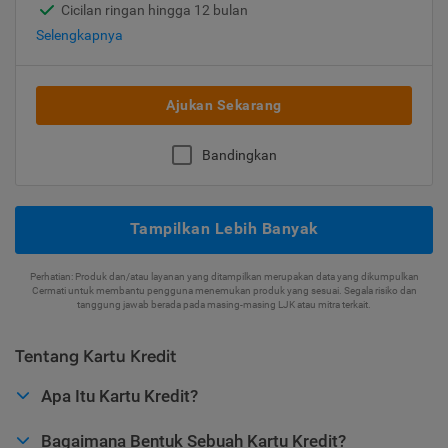
Cicilan ringan hingga 12 bulan
Selengkapnya
Ajukan Sekarang
Bandingkan
Tampilkan Lebih Banyak
Perhatian: Produk dan/atau layanan yang ditampilkan merupakan data yang dikumpulkan
Cermati untuk membantu pengguna menemukan produk yang sesuai. Segala risiko dan
tanggung jawab berada pada masing-masing LJK atau mitra terkait.
Tentang Kartu Kredit
Apa Itu Kartu Kredit?
Bagaimana Bentuk Sebuah Kartu Kredit?