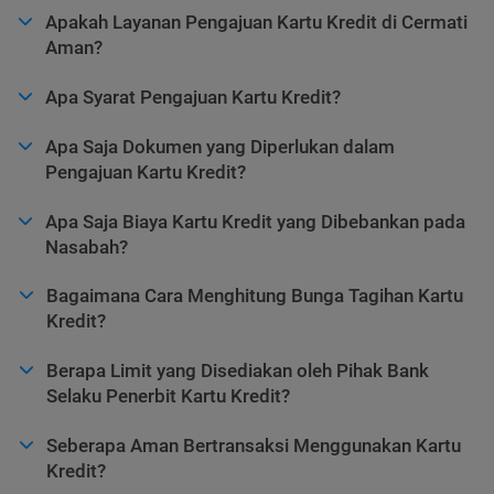
Apakah Layanan Pengajuan Kartu Kredit di Cermati
Aman?
Apa Syarat Pengajuan Kartu Kredit?
Apa Saja Dokumen yang Diperlukan dalam
Pengajuan Kartu Kredit?
Apa Saja Biaya Kartu Kredit yang Dibebankan pada
Nasabah?
Bagaimana Cara Menghitung Bunga Tagihan Kartu
Kredit?
Berapa Limit yang Disediakan oleh Pihak Bank
Selaku Penerbit Kartu Kredit?
Seberapa Aman Bertransaksi Menggunakan Kartu
Kredit?