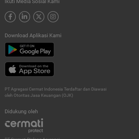
Ikuti Media Sosial Kami
Download Aplikasi Kami
PT Agregasi Cermat Indonesia
Terdaftar dan Diawasi
oleh Otoritas Jasa Keuangan (OJK)
Didukung oleh