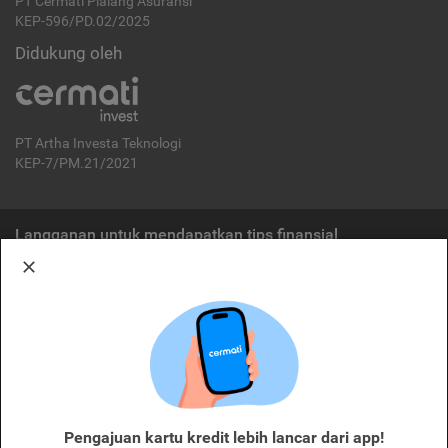
PT Cermati Pialang Asuransi
KEP-596/PD.02/2025
Didukung oleh
PT Artha Investa Teknologi
KEP-7/PM.21/2021
Langganan untuk mendapatkan tips finansial
Berlangganan
Disclaimer:
Cermati merupakan penyelenggara agregasi jasa keuangan yang terdaftar di
OJK. Oleh karena itu, produk dan/atau layanan jasa keuangan yang
ditawarkan bukan merupakan produk dan/atau layanan jasa keuangan yang
diterbitkan oleh Cermati dan Cermati tidak bertanggung jawab atas tuntutan
dan risiko terkait produk dan/atau layanan LJK dan/atau pihak yang
Pengajuan kartu kredit lebih lancar dari app!
melakukan kegiatan di sektor jasa keuangan.