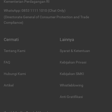
Kementerian Perdagangan RI
WhatsApp: 0853 1111 1010 (Chat Only)
(Directorate General of Consumer Protection and Trade
Compliance)
Cermati
Lainnya
Tentang Kami
Syarat & Ketentuan
FAQ
Kebijakan Privasi
Hubungi Kami
Kebijakan SMKI
Artikel
Whistleblowing
Anti Gratifikasi