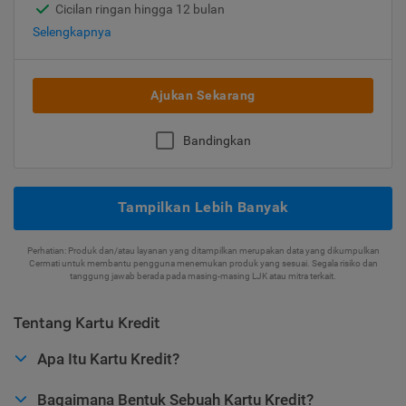
Cicilan ringan hingga 12 bulan
Selengkapnya
Ajukan Sekarang
Bandingkan
Tampilkan Lebih Banyak
Perhatian: Produk dan/atau layanan yang ditampilkan merupakan data yang dikumpulkan
Cermati untuk membantu pengguna menemukan produk yang sesuai. Segala risiko dan
tanggung jawab berada pada masing-masing LJK atau mitra terkait.
Tentang Kartu Kredit
Apa Itu Kartu Kredit?
Bagaimana Bentuk Sebuah Kartu Kredit?