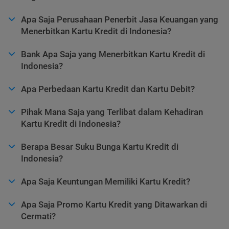
Apa Saja Perusahaan Penerbit Jasa Keuangan yang
Menerbitkan Kartu Kredit di Indonesia?
Bank Apa Saja yang Menerbitkan Kartu Kredit di
Indonesia?
Apa Perbedaan Kartu Kredit dan Kartu Debit?
Pihak Mana Saja yang Terlibat dalam Kehadiran
Kartu Kredit di Indonesia?
Berapa Besar Suku Bunga Kartu Kredit di
Indonesia?
Apa Saja Keuntungan Memiliki Kartu Kredit?
Apa Saja Promo Kartu Kredit yang Ditawarkan di
Cermati?