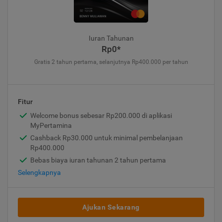
Iuran Tahunan
Rp0*
Gratis 2 tahun pertama, selanjutnya Rp400.000 per tahun
Fitur
Welcome bonus sebesar Rp200.000 di aplikasi
MyPertamina
Cashback Rp30.000 untuk minimal pembelanjaan
Rp400.000
Bebas biaya iuran tahunan 2 tahun pertama
Selengkapnya
Ajukan Sekarang