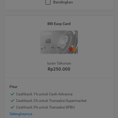
Bandingkan
BRI Easy Card
Iuran Tahunan
Rp250.000
Fitur
Cashback 1% untuk Cash Advance
Cashback 2% untuk Transaksi Supermarket
Cashhack 3% untuk Transaksi SPBU
Selengkapnya