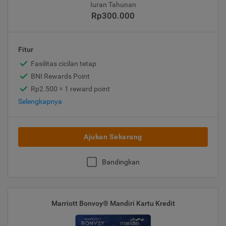
Iuran Tahunan
Rp300.000
Fitur
Fasilitas cicilan tetap
BNI Rewards Point
Rp2.500 = 1 reward point
Selengkapnya
Ajukan Sekarang
Bandingkan
Marriott Bonvoy® Mandiri Kartu Kredit