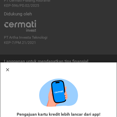
PT Cermati Pialang Asuransi
KEP-596/PD.02/2025
Didukung oleh
PT Artha Investa Teknologi
KEP-7/PM.21/2021
Langganan untuk mendapatkan tips finansial
Berlangganan
Disclaimer:
Cermati merupakan penyelenggara agregasi jasa keuangan yang terdaftar di
OJK. Oleh karena itu, produk dan/atau layanan jasa keuangan yang
ditawarkan bukan merupakan produk dan/atau layanan jasa keuangan yang
diterbitkan oleh Cermati dan Cermati tidak bertanggung jawab atas tuntutan
dan risiko terkait produk dan/atau layanan LJK dan/atau pihak yang
Pengajuan kartu kredit lebih lancar dari app!
melakukan kegiatan di sektor jasa keuangan.