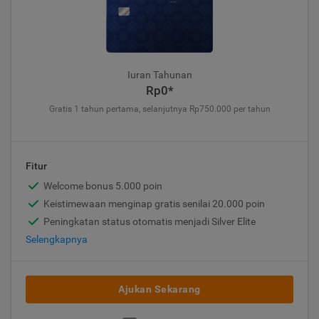
Iuran Tahunan
Rp0*
Gratis 1 tahun pertama, selanjutnya Rp750.000 per tahun
Fitur
Welcome bonus 5.000 poin
Keistimewaan menginap gratis senilai 20.000 poin
Peningkatan status otomatis menjadi Silver Elite
Selengkapnya
Ajukan Sekarang