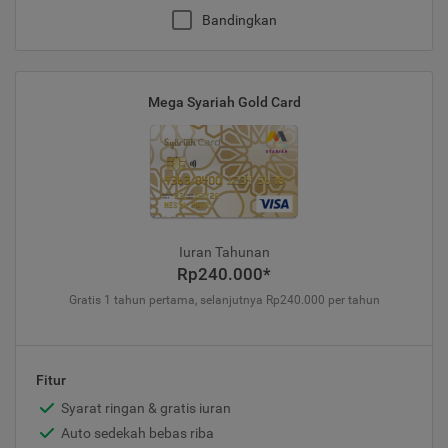
Bandingkan
Mega Syariah Gold Card
Iuran Tahunan
Rp240.000*
Gratis 1 tahun pertama, selanjutnya Rp240.000 per tahun
Fitur
Syarat ringan & gratis iuran
Auto sedekah bebas riba