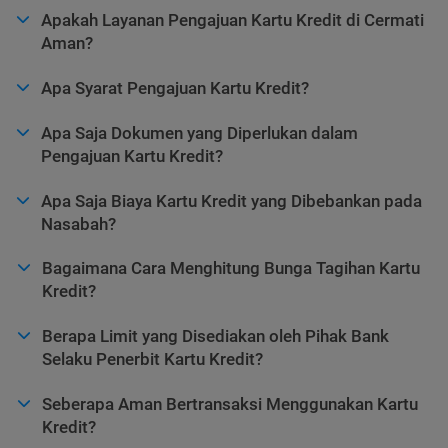
Apakah Layanan Pengajuan Kartu Kredit di Cermati
Aman?
Apa Syarat Pengajuan Kartu Kredit?
Apa Saja Dokumen yang Diperlukan dalam
Pengajuan Kartu Kredit?
Apa Saja Biaya Kartu Kredit yang Dibebankan pada
Nasabah?
Bagaimana Cara Menghitung Bunga Tagihan Kartu
Kredit?
Berapa Limit yang Disediakan oleh Pihak Bank
Selaku Penerbit Kartu Kredit?
Seberapa Aman Bertransaksi Menggunakan Kartu
Kredit?