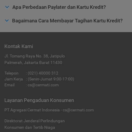
Apa Perbedaan Paylater dan Kartu Kredit?
Bagaimana Cara Membayar Tagihan Kartu Kredit?
Kontak Kami
Jl. Tomang Raya No. 38, Jatipulo
Palmerah, Jakarta Barat 11430
Telepon
:
(021) 40000 312
Jam Kerja
: (Senin-Jumat 9:00-17:00)
Email
:
cs@cermati.com
Layanan Pengaduan Konsumen
PT Agregasi Cermat Indonesia - cs@cermati.com
Direktorat Jenderal Perlindungan
Konsumen dan Tertib Niaga