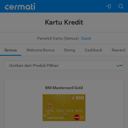
Kartu Kredit
Penerbit Kartu (Semua)
Ganti
Semua
Welcome Bonus
Dining
Cashback
Reward
BNI Mastercard Gold