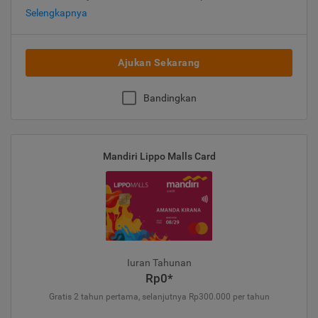
Selengkapnya
Ajukan Sekarang
Bandingkan
Mandiri Lippo Malls Card
Iuran Tahunan
Rp0*
Gratis 2 tahun pertama, selanjutnya Rp300.000 per tahun