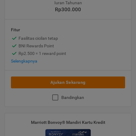
Iuran Tahunan
Rp300.000
Fitur
Fasilitas cicilan tetap
BNI Rewards Point
Rp2.500 = 1 reward point
Selengkapnya
Ajukan Sekarang
Bandingkan
Marriott Bonvoy® Mandiri Kartu Kredit