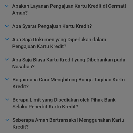
Apakah Layanan Pengajuan Kartu Kredit di Cermati
Aman?
Apa Syarat Pengajuan Kartu Kredit?
Apa Saja Dokumen yang Diperlukan dalam
Pengajuan Kartu Kredit?
Apa Saja Biaya Kartu Kredit yang Dibebankan pada
Nasabah?
Bagaimana Cara Menghitung Bunga Tagihan Kartu
Kredit?
Berapa Limit yang Disediakan oleh Pihak Bank
Selaku Penerbit Kartu Kredit?
Seberapa Aman Bertransaksi Menggunakan Kartu
Kredit?