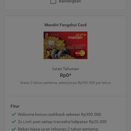
Bandingkan
Mandiri Fengshui Card
Iuran Tahunan
Rp0*
Gratis 2 tahun pertama, selanjutnya Rp500.000 per tahun
Fitur
Welcome bonus cashback sebesar Rp300.000
2x Livin' poin setiap transaksi kelipatan Rp20.000
Bebas biaya iuran tahunan 2 tahun pertama