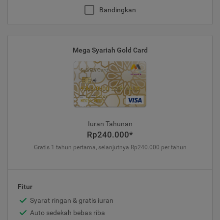
Bandingkan
Mega Syariah Gold Card
Iuran Tahunan
Rp240.000*
Gratis 1 tahun pertama, selanjutnya Rp240.000 per tahun
Fitur
Syarat ringan & gratis iuran
Auto sedekah bebas riba