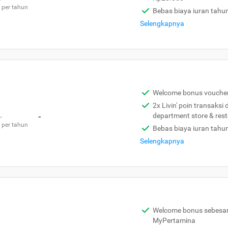
 per tahun
Bebas biaya iuran tahu
Selengkapnya
Welcome bonus vouche
2x Livin' poin transaksi
,
-
department store & res
 per tahun
Bebas biaya iuran tahu
Selengkapnya
Welcome bonus sebesar 
MyPertamina