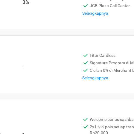
3%
JCB Plaza Call Center
Selengkapnya
Fitur Cardless
Signature Program di 
-
Cicilan 0% di Merchant
Selengkapnya
Welcome bonus cashba
2x Livin' poin setiap tra
,
-
Rp20.000