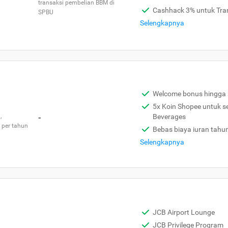
transaksi pembelian BBM di
Cashhack 3% untuk Tra
SPBU
Selengkapnya
Welcome bonus hingga 
5x Koin Shopee untuk s
,
-
Beverages
 per tahun
Bebas biaya iuran tahu
Selengkapnya
JCB Airport Lounge
JCB Privilege Program