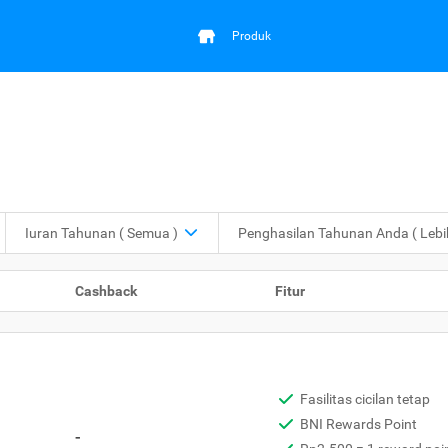
Produk
Iuran Tahunan
( Semua )
Penghasilan Tahunan Anda
( Leb
Cashback
Fitur
Fasilitas cicilan tetap
BNI Rewards Point
-