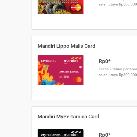
selanjutnya Rp500.000
Mandiri Lippo Malls Card
Rp0*
Gratis 2 tahun pertama
selanjutnya Rp300.000
Mandiri MyPertamina Card
Rp0*