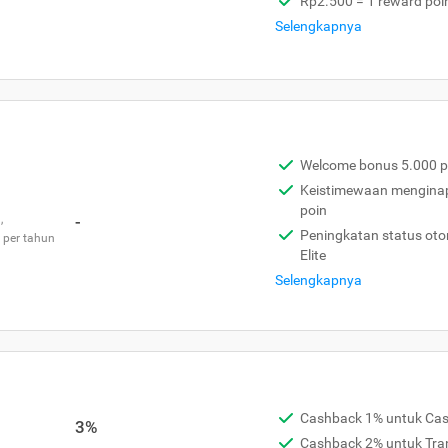
Rp2.500 = 1 reward poi
Selengkapnya
Welcome bonus 5.000 p
Keistimewaan menginap 
poin
,
-
Peningkatan status otom
 per tahun
Elite
Selengkapnya
Cashback 1% untuk Ca
3%
Cashback 2% untuk Tra