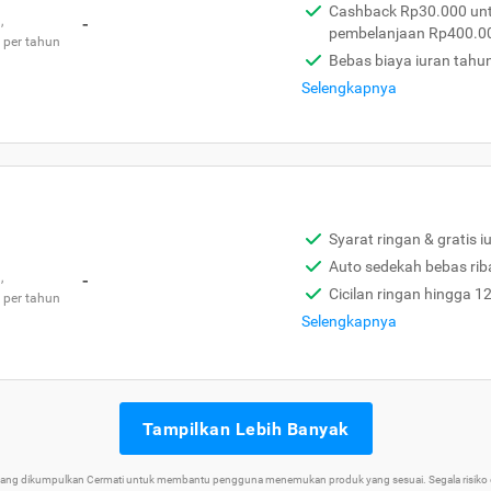
Cashback Rp30.000 unt
,
-
pembelanjaan Rp400.0
 per tahun
Bebas biaya iuran tahu
Selengkapnya
Syarat ringan & gratis i
Auto sedekah bebas rib
,
-
Cicilan ringan hingga 1
 per tahun
Selengkapnya
Tampilkan Lebih Banyak
 yang dikumpulkan Cermati untuk membantu pengguna menemukan produk yang sesuai. Segala risiko d