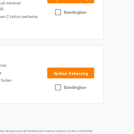
uk minimal
00
Bandingkan
nan 2 tahun pertama
uran
a
Ajukan Sekarang
2 bulan
Bandingkan
an tanggung jawab berada pada masing-masing LJK atau mitra terkait.