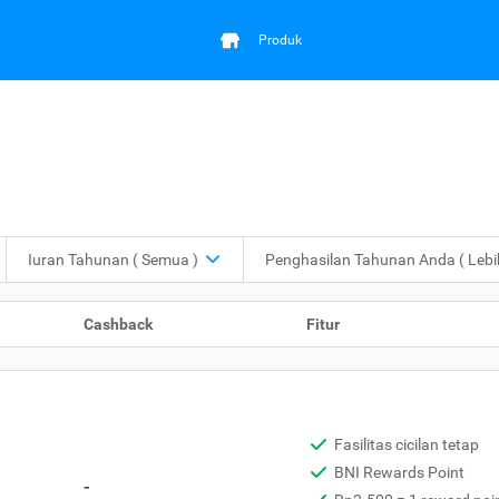
Produk
Iuran Tahunan
( Semua )
Penghasilan Tahunan Anda
( Leb
Cashback
Fitur
Fasilitas cicilan tetap
BNI Rewards Point
-