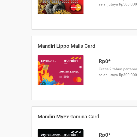
selanjutnya Rp500.000
Mandiri Lippo Malls Card
Rp0*
Gratis 2 tahun pertama
selanjutnya Rp300.000
Mandiri MyPertamina Card
Rp0*