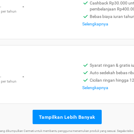
Cashback Rp30.000 unt
,
-
pembelanjaan Rp400.0
 per tahun
Bebas biaya iuran tahu
Selengkapnya
Syarat ringan & gratis i
Auto sedekah bebas rib
,
-
Cicilan ringan hingga 1
 per tahun
Selengkapnya
Tampilkan Lebih Banyak
 yang dikumpulkan Cermati untuk membantu pengguna menemukan produk yang sesuai. Segala risiko d