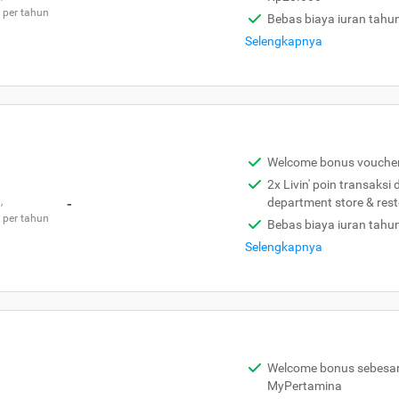
 per tahun
Bebas biaya iuran tahu
Selengkapnya
Welcome bonus vouche
2x Livin' poin transaksi
,
-
department store & res
 per tahun
Bebas biaya iuran tahu
Selengkapnya
Welcome bonus sebesar 
MyPertamina