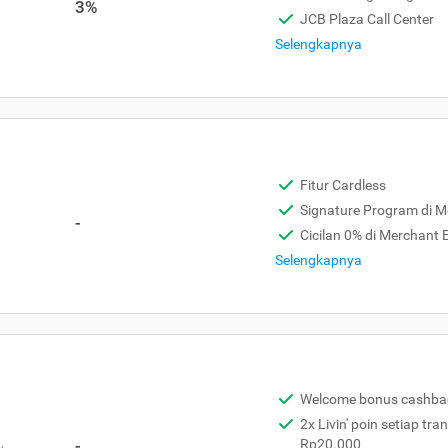
3%
JCB Plaza Call Center
Selengkapnya
Fitur Cardless
Signature Program di 
-
Cicilan 0% di Merchant
Selengkapnya
Welcome bonus cashba
2x Livin' poin setiap tra
,
-
Rp20.000