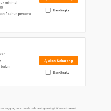
uk minimal
00
Bandingkan
nan 2 tahun pertama
uran
a
Ajukan Sekarang
2 bulan
Bandingkan
an tanggung jawab berada pada masing-masing LJK atau mitra terkait.