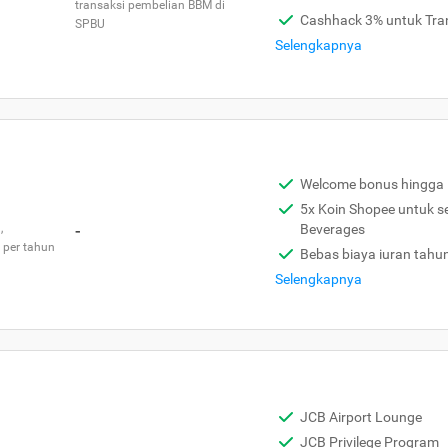
transaksi pembelian BBM di
Cashhack 3% untuk Tra
SPBU
Selengkapnya
Welcome bonus hingga 
5x Koin Shopee untuk s
,
-
Beverages
 per tahun
Bebas biaya iuran tahu
Selengkapnya
JCB Airport Lounge
JCB Privilege Program