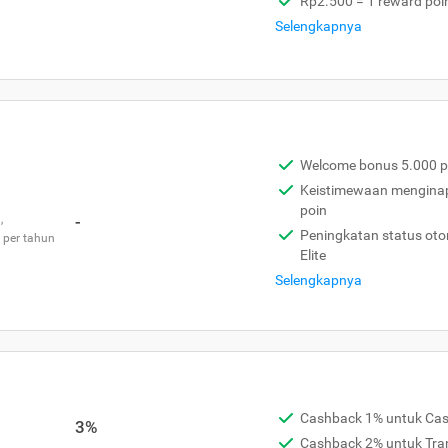
Rp2.500 = 1 reward poi
Selengkapnya
Welcome bonus 5.000 p
Keistimewaan menginap 
poin
,
-
Peningkatan status otom
 per tahun
Elite
Selengkapnya
Cashback 1% untuk Ca
3%
Cashback 2% untuk Tra