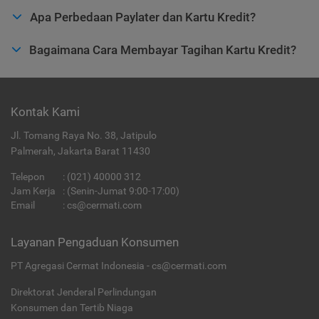
Apa Perbedaan Paylater dan Kartu Kredit?
Bagaimana Cara Membayar Tagihan Kartu Kredit?
Kontak Kami
Jl. Tomang Raya No. 38, Jatipulo
Palmerah, Jakarta Barat 11430
Telepon
:
(021) 40000 312
Jam Kerja
: (Senin-Jumat 9:00-17:00)
Email
:
cs@cermati.com
Layanan Pengaduan Konsumen
PT Agregasi Cermat Indonesia - cs@cermati.com
Direktorat Jenderal Perlindungan
Konsumen dan Tertib Niaga