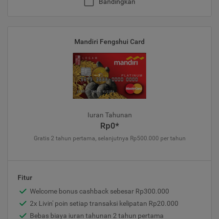
Bandingkan
Mandiri Fengshui Card
Iuran Tahunan
Rp0*
Gratis 2 tahun pertama, selanjutnya Rp500.000 per tahun
Fitur
Welcome bonus cashback sebesar Rp300.000
2x Livin' poin setiap transaksi kelipatan Rp20.000
Bebas biaya iuran tahunan 2 tahun pertama