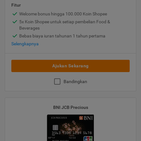
Fitur
Welcome bonus hingga 100.000 Koin Shopee
5x Koin Shopee untuk setiap pembelian Food &
Beverages
Bebas biaya iuran tahunan 1 tahun pertama
Selengkapnya
Ajukan Sekarang
Bandingkan
BNI JCB Precious