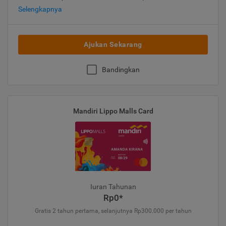
Selengkapnya
Ajukan Sekarang
Bandingkan
Mandiri Lippo Malls Card
Iuran Tahunan
Rp0*
Gratis 2 tahun pertama, selanjutnya Rp300.000 per tahun