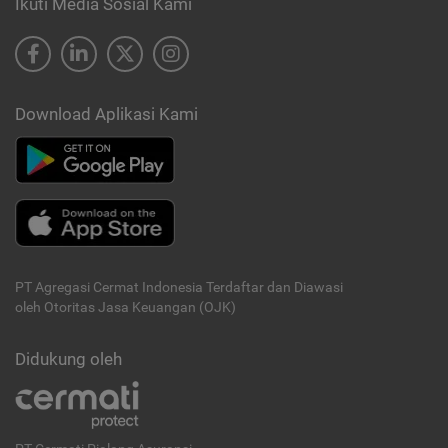
Ikuti Media Sosial Kami
Download Aplikasi Kami
PT Agregasi Cermat Indonesia
Terdaftar dan Diawasi
oleh Otoritas Jasa Keuangan (OJK)
Didukung oleh