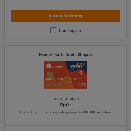
Ajukan Sekarang
Bandingkan
Mandiri Kartu Kredit Shopee
Iuran Tahunan
Rp0*
Gratis 1 tahun pertama, selanjutnya Rp300.000 per tahun