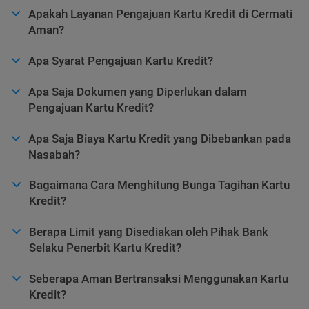
Apakah Layanan Pengajuan Kartu Kredit di Cermati
Aman?
Apa Syarat Pengajuan Kartu Kredit?
Apa Saja Dokumen yang Diperlukan dalam
Pengajuan Kartu Kredit?
Apa Saja Biaya Kartu Kredit yang Dibebankan pada
Nasabah?
Bagaimana Cara Menghitung Bunga Tagihan Kartu
Kredit?
Berapa Limit yang Disediakan oleh Pihak Bank
Selaku Penerbit Kartu Kredit?
Seberapa Aman Bertransaksi Menggunakan Kartu
Kredit?