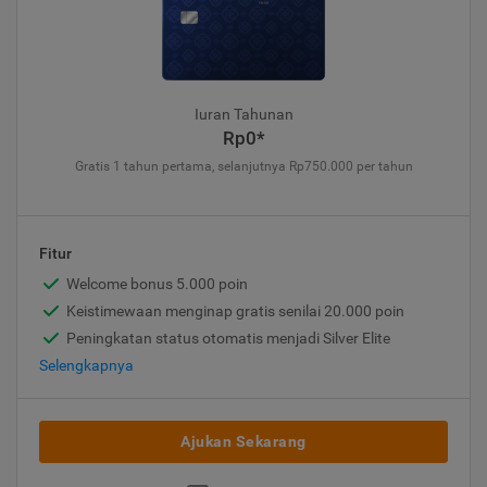
Iuran Tahunan
Rp0*
Gratis 1 tahun pertama, selanjutnya Rp750.000 per tahun
Fitur
Welcome bonus 5.000 poin
Keistimewaan menginap gratis senilai 20.000 poin
Peningkatan status otomatis menjadi Silver Elite
Selengkapnya
Ajukan Sekarang