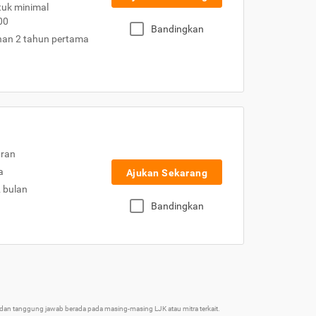
uk minimal
00
Bandingkan
nan 2 tahun pertama
uran
a
Ajukan Sekarang
2 bulan
Bandingkan
an tanggung jawab berada pada masing-masing LJK atau mitra terkait.