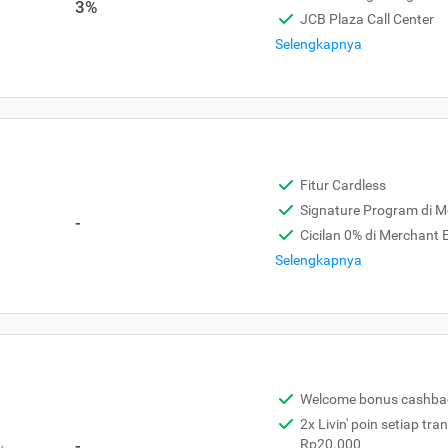
3%
JCB Plaza Call Center
Selengkapnya
Fitur Cardless
Signature Program di 
-
Cicilan 0% di Merchant
Selengkapnya
Welcome bonus cashba
2x Livin' poin setiap tra
,
-
Rp20.000