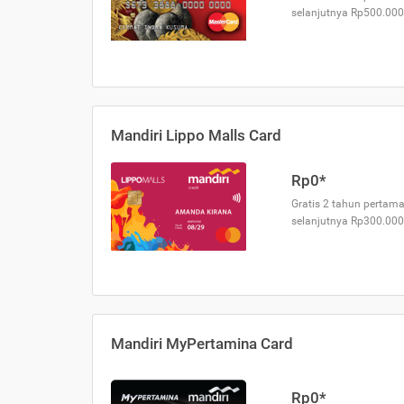
selanjutnya Rp500.000
Mandiri Lippo Malls Card
Rp0*
Gratis 2 tahun pertama
selanjutnya Rp300.000
Mandiri MyPertamina Card
Rp0*