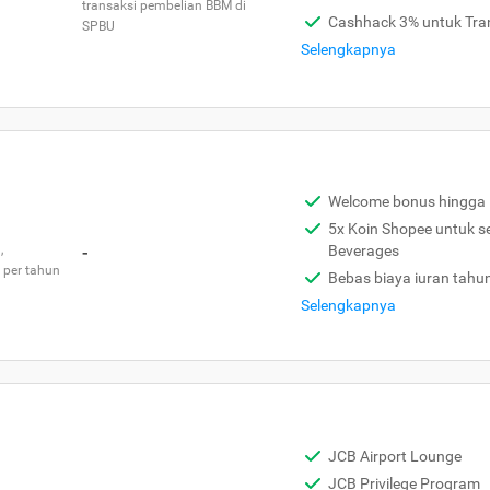
transaksi pembelian BBM di
Cashhack 3% untuk Tra
SPBU
Selengkapnya
Welcome bonus hingga 
5x Koin Shopee untuk s
,
-
Beverages
 per tahun
Bebas biaya iuran tahu
Selengkapnya
JCB Airport Lounge
JCB Privilege Program