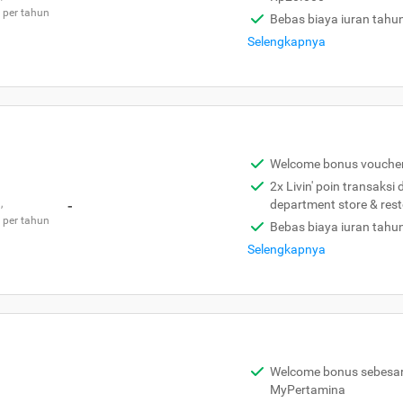
 per tahun
Bebas biaya iuran tahu
Selengkapnya
Welcome bonus vouche
2x Livin' poin transaksi
,
-
department store & res
 per tahun
Bebas biaya iuran tahu
Selengkapnya
Welcome bonus sebesar 
MyPertamina