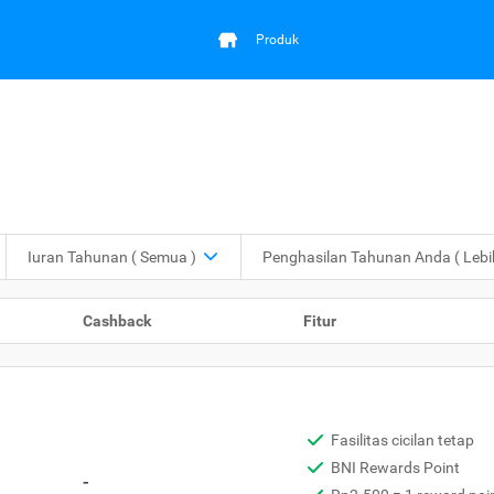
Produk
Iuran Tahunan
( Semua )
Penghasilan Tahunan Anda
( Leb
Cashback
Fitur
Fasilitas cicilan tetap
BNI Rewards Point
-