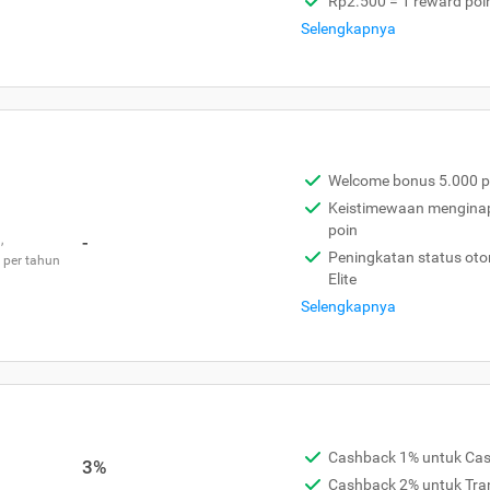
Rp2.500 = 1 reward poi
Selengkapnya
Welcome bonus 5.000 p
Keistimewaan menginap 
poin
,
-
Peningkatan status otom
 per tahun
Elite
Selengkapnya
Cashback 1% untuk Ca
3%
Cashback 2% untuk Tra