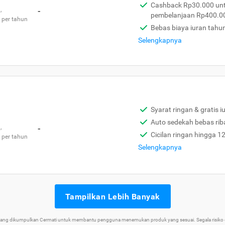
Cashback Rp30.000 unt
,
-
pembelanjaan Rp400.0
 per tahun
Bebas biaya iuran tahu
Selengkapnya
Syarat ringan & gratis i
Auto sedekah bebas rib
,
-
Cicilan ringan hingga 1
 per tahun
Selengkapnya
Tampilkan Lebih Banyak
 yang dikumpulkan Cermati untuk membantu pengguna menemukan produk yang sesuai. Segala risiko d