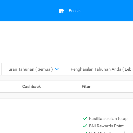
Produk
Iuran Tahunan
( Semua )
Penghasilan Tahunan Anda
( Leb
Cashback
Fitur
Fasilitas cicilan tetap
BNI Rewards Point
-