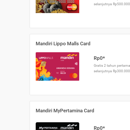
selanjutnya Rp500.000
Mandiri Lippo Malls Card
Rp0*
Gratis 2 tahun pertama
selanjutnya Rp300.000
Mandiri MyPertamina Card
Rp0*