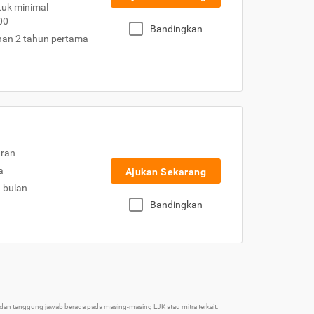
uk minimal
00
Bandingkan
nan 2 tahun pertama
uran
a
Ajukan Sekarang
2 bulan
Bandingkan
an tanggung jawab berada pada masing-masing LJK atau mitra terkait.