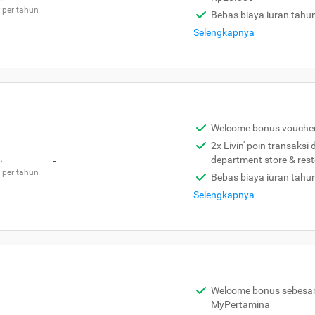
 per tahun
Bebas biaya iuran tahu
Selengkapnya
Welcome bonus vouche
2x Livin' poin transaksi
,
-
department store & res
 per tahun
Bebas biaya iuran tahu
Selengkapnya
Welcome bonus sebesar 
MyPertamina