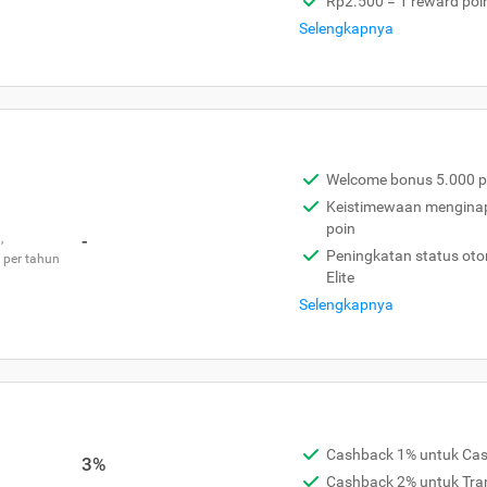
Rp2.500 = 1 reward poi
Selengkapnya
Welcome bonus 5.000 p
Keistimewaan menginap 
poin
,
-
Peningkatan status otom
 per tahun
Elite
Selengkapnya
Cashback 1% untuk Ca
3%
Cashback 2% untuk Tra