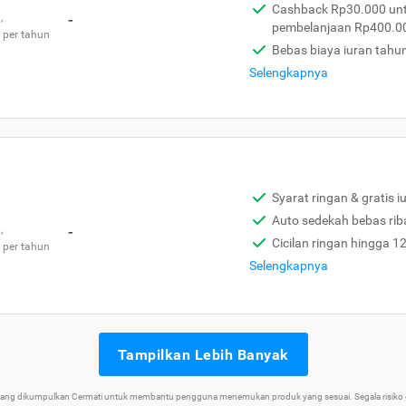
Cashback Rp30.000 unt
,
-
pembelanjaan Rp400.0
 per tahun
Bebas biaya iuran tahu
Selengkapnya
Syarat ringan & gratis i
Auto sedekah bebas rib
,
-
Cicilan ringan hingga 1
 per tahun
Selengkapnya
Tampilkan Lebih Banyak
 yang dikumpulkan Cermati untuk membantu pengguna menemukan produk yang sesuai. Segala risiko d