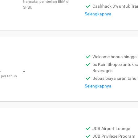
transaksi pembelian BBM di
Cashhack 3% untuk Tra
SPBU
Selengkapnya
Welcome bonus hingga 
5x Koin Shopee untuk s
,
-
Beverages
 per tahun
Bebas biaya iuran tahu
Selengkapnya
JCB Airport Lounge
JCB Privilege Program