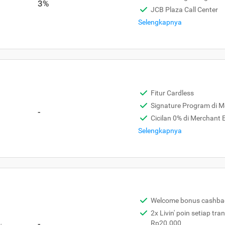
3%
JCB Plaza Call Center
Selengkapnya
Fitur Cardless
Signature Program di 
-
Cicilan 0% di Merchant
Selengkapnya
Welcome bonus cashba
2x Livin' poin setiap tra
,
-
Rp20.000