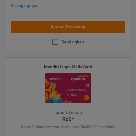
Selengkapnya
Ajukan Sekarang
Bandingkan
Mandiri Lippo Malls Card
Iuran Tahunan
Rp0*
Gratis 2 tahun pertama, selanjutnya Rp300.000 per tahun