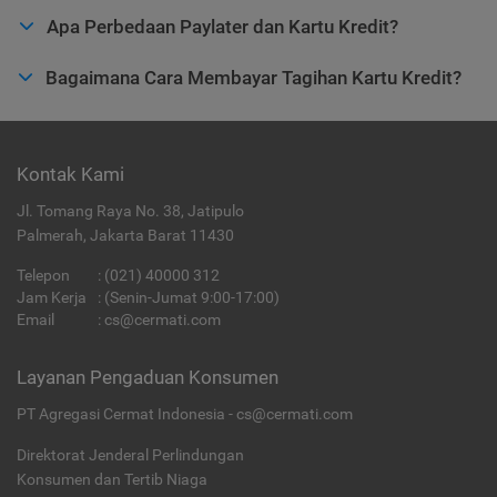
Apa Perbedaan Paylater dan Kartu Kredit?
Bagaimana Cara Membayar Tagihan Kartu Kredit?
Kontak Kami
Jl. Tomang Raya No. 38, Jatipulo
Palmerah, Jakarta Barat 11430
Telepon
:
(021) 40000 312
Jam Kerja
: (Senin-Jumat 9:00-17:00)
Email
:
cs@cermati.com
Layanan Pengaduan Konsumen
PT Agregasi Cermat Indonesia - cs@cermati.com
Direktorat Jenderal Perlindungan
Konsumen dan Tertib Niaga