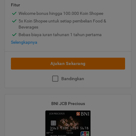
Fitur
Welcome bonus hingga 100.000 Koin Shopee
5x Koin Shopee untuk setiap pembelian Food &
Beverages
Bebas biaya iuran tahunan 1 tahun pertama
Selengkapnya
Ajukan Sekarang
Bandingkan
BNI JCB Precious