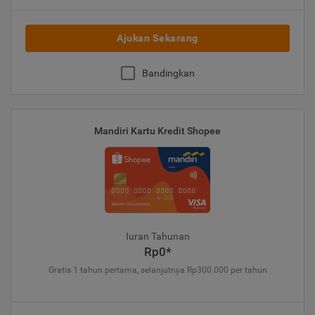
Ajukan Sekarang
Bandingkan
Mandiri Kartu Kredit Shopee
Iuran Tahunan
Rp0*
Gratis 1 tahun pertama, selanjutnya Rp300.000 per tahun