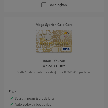
Bandingkan
Mega Syariah Gold Card
Iuran Tahunan
Rp240.000*
Gratis 1 tahun pertama, selanjutnya Rp240.000 per tahun
Fitur
Syarat ringan & gratis iuran
Auto sedekah bebas riba