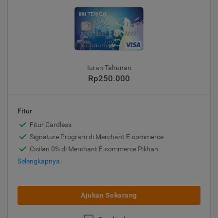
Iuran Tahunan
Rp250.000
Fitur
Fitur Cardless
Signature Program di Merchant E-commerce
Cicilan 0% di Merchant E-commerce Pilihan
Selengkapnya
Ajukan Sekarang