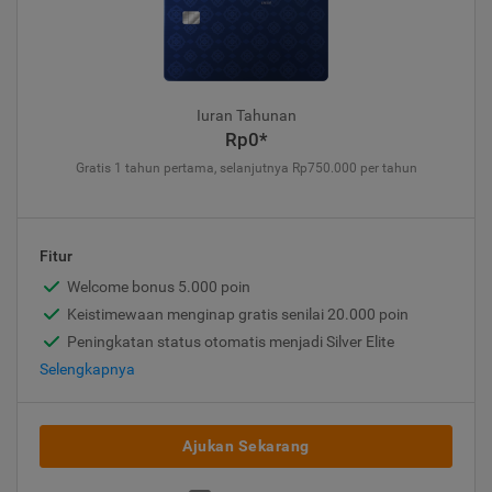
Iuran Tahunan
Rp0*
Gratis 1 tahun pertama, selanjutnya Rp750.000 per tahun
Fitur
Welcome bonus 5.000 poin
Keistimewaan menginap gratis senilai 20.000 poin
Peningkatan status otomatis menjadi Silver Elite
Selengkapnya
Ajukan Sekarang