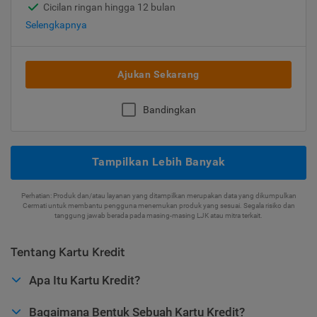
Cicilan ringan hingga 12 bulan
Selengkapnya
Ajukan Sekarang
Bandingkan
Tampilkan Lebih Banyak
Perhatian: Produk dan/atau layanan yang ditampilkan merupakan data yang dikumpulkan
Cermati untuk membantu pengguna menemukan produk yang sesuai. Segala risiko dan
tanggung jawab berada pada masing-masing LJK atau mitra terkait.
Tentang Kartu Kredit
Apa Itu Kartu Kredit?
Bagaimana Bentuk Sebuah Kartu Kredit?