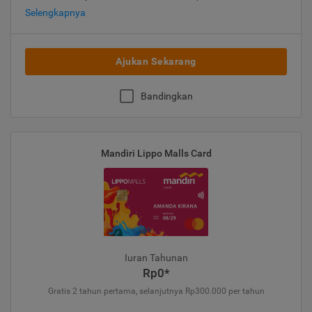
Selengkapnya
Ajukan Sekarang
Bandingkan
Mandiri Lippo Malls Card
Iuran Tahunan
Rp0*
Gratis 2 tahun pertama, selanjutnya Rp300.000 per tahun