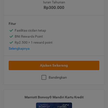
Iuran Tahunan
Rp300.000
Fitur
Fasilitas cicilan tetap
BNI Rewards Point
Rp2.500 = 1 reward point
Selengkapnya
Ajukan Sekarang
Bandingkan
Marriott Bonvoy® Mandiri Kartu Kredit