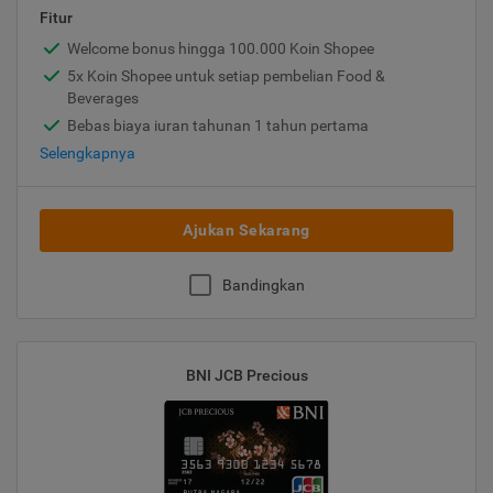
Fitur
Welcome bonus hingga 100.000 Koin Shopee
5x Koin Shopee untuk setiap pembelian Food &
Beverages
Bebas biaya iuran tahunan 1 tahun pertama
Selengkapnya
Ajukan Sekarang
Bandingkan
BNI JCB Precious