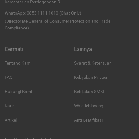
Kementerian Perdagangan RI
WhatsApp: 0853 1111 1010 (Chat Only)
(Directorate General of Consumer Protection and Trade
Compliance)
Cermati
Lainnya
Tentang Kami
Syarat & Ketentuan
FAQ
Kebijakan Privasi
Hubungi Kami
Kebijakan SMKI
Karir
Whistleblowing
Artikel
Anti Gratifikasi