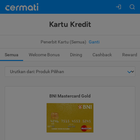
Kartu Kredit
Penerbit Kartu (Semua)
Ganti
Semua
Welcome Bonus
Dining
Cashback
Reward
BNI Mastercard Gold