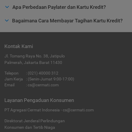
Apa Perbedaan Paylater dan Kartu Kredit?
Bagaimana Cara Membayar Tagihan Kartu Kredit?
Kontak Kami
Jl. Tomang Raya No. 38, Jatipulo
Palmerah, Jakarta Barat 11430
Telepon
:
(021) 40000 312
Jam Kerja
: (Senin-Jumat 9:00-17:00)
Email
:
cs@cermati.com
Layanan Pengaduan Konsumen
PT Agregasi Cermat Indonesia - cs@cermati.com
Direktorat Jenderal Perlindungan
Konsumen dan Tertib Niaga