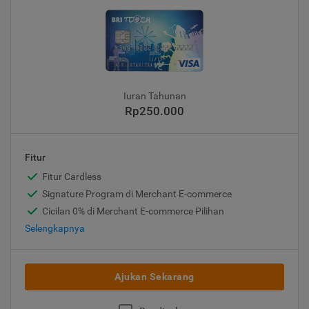
Iuran Tahunan
Rp250.000
Fitur
Fitur Cardless
Signature Program di Merchant E-commerce
Cicilan 0% di Merchant E-commerce Pilihan
Selengkapnya
Ajukan Sekarang