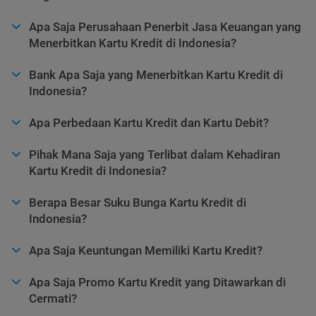
Apa Saja Perusahaan Penerbit Jasa Keuangan yang
Menerbitkan Kartu Kredit di Indonesia?
Bank Apa Saja yang Menerbitkan Kartu Kredit di
Indonesia?
Apa Perbedaan Kartu Kredit dan Kartu Debit?
Pihak Mana Saja yang Terlibat dalam Kehadiran
Kartu Kredit di Indonesia?
Berapa Besar Suku Bunga Kartu Kredit di
Indonesia?
Apa Saja Keuntungan Memiliki Kartu Kredit?
Apa Saja Promo Kartu Kredit yang Ditawarkan di
Cermati?