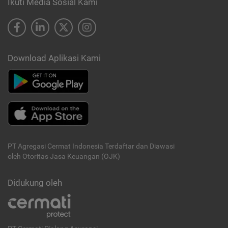
Ikuti Media Sosial Kami
Download Aplikasi Kami
PT Agregasi Cermat Indonesia
Terdaftar dan Diawasi
oleh Otoritas Jasa Keuangan (OJK)
Didukung oleh