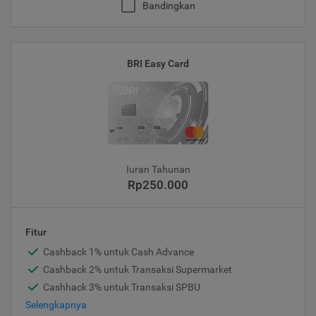
Bandingkan
BRI Easy Card
Iuran Tahunan
Rp250.000
Fitur
Cashback 1% untuk Cash Advance
Cashback 2% untuk Transaksi Supermarket
Cashhack 3% untuk Transaksi SPBU
Selengkapnya