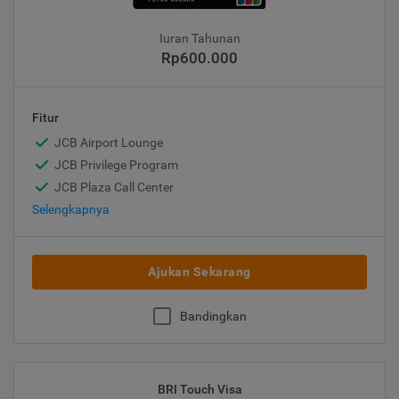
Iuran Tahunan
Rp600.000
Fitur
JCB Airport Lounge
JCB Privilege Program
JCB Plaza Call Center
Selengkapnya
Ajukan Sekarang
Bandingkan
BRI Touch Visa