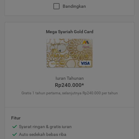
Bandingkan
Mega Syariah Gold Card
Iuran Tahunan
Rp240.000*
Gratis 1 tahun pertama, selanjutnya Rp240.000 per tahun
Fitur
Syarat ringan & gratis iuran
Auto sedekah bebas riba