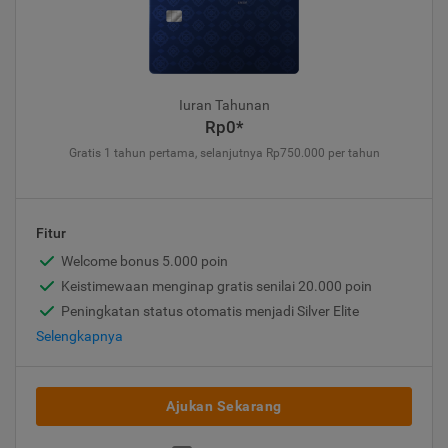
Iuran Tahunan
Rp0*
Gratis 1 tahun pertama, selanjutnya Rp750.000 per tahun
Fitur
Welcome bonus 5.000 poin
Keistimewaan menginap gratis senilai 20.000 poin
Peningkatan status otomatis menjadi Silver Elite
Selengkapnya
Ajukan Sekarang