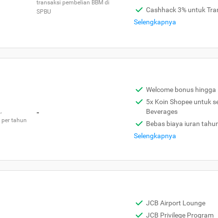
transaksi pembelian BBM di
Cashhack 3% untuk Tra
SPBU
Selengkapnya
Welcome bonus hingga 
5x Koin Shopee untuk s
,
-
Beverages
 per tahun
Bebas biaya iuran tahu
Selengkapnya
JCB Airport Lounge
JCB Privilege Program