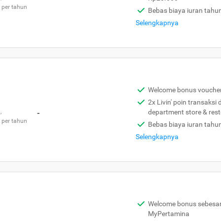
 per tahun
Bebas biaya iuran tahu
Selengkapnya
Welcome bonus vouche
2x Livin' poin transaksi
,
-
department store & res
 per tahun
Bebas biaya iuran tahu
Selengkapnya
Welcome bonus sebesar 
MyPertamina