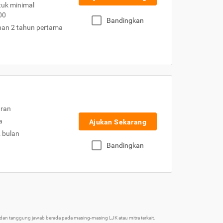
uk minimal
00
Bandingkan
nan 2 tahun pertama
uran
a
Ajukan Sekarang
2 bulan
Bandingkan
an tanggung jawab berada pada masing-masing LJK atau mitra terkait.