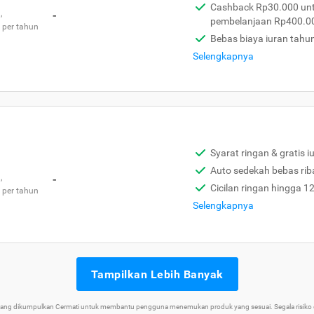
Cashback Rp30.000 unt
,
-
pembelanjaan Rp400.0
 per tahun
Bebas biaya iuran tahu
Selengkapnya
Syarat ringan & gratis i
Auto sedekah bebas rib
,
-
Cicilan ringan hingga 1
 per tahun
Selengkapnya
Tampilkan Lebih Banyak
 yang dikumpulkan Cermati untuk membantu pengguna menemukan produk yang sesuai. Segala risiko d