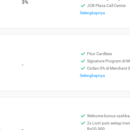
3%
JCB Plaza Call Center
Selengkapnya
Fitur Cardless
Signature Program di 
-
Cicilan 0% di Merchant
Selengkapnya
Welcome bonus cashba
2x Livin' poin setiap tra
,
-
Rp20.000