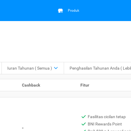
Produk
Iuran Tahunan
( Semua )
Penghasilan Tahunan Anda
( Leb
Cashback
Fitur
Fasilitas cicilan tetap
BNI Rewards Point
-