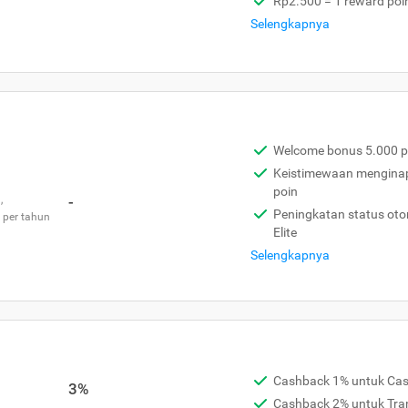
Rp2.500 = 1 reward poi
Selengkapnya
Welcome bonus 5.000 p
Keistimewaan menginap 
poin
,
-
Peningkatan status otom
 per tahun
Elite
Selengkapnya
Cashback 1% untuk Ca
3%
Cashback 2% untuk Tra