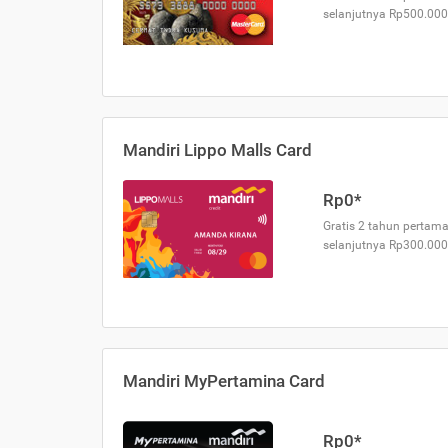
selanjutnya Rp500.000
Mandiri Lippo Malls Card
Rp0*
Gratis 2 tahun pertama
selanjutnya Rp300.000
Mandiri MyPertamina Card
Rp0*