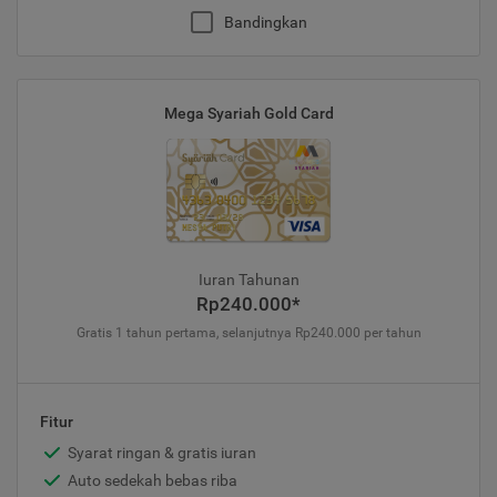
Bandingkan
Mega Syariah Gold Card
Iuran Tahunan
Rp240.000*
Gratis 1 tahun pertama, selanjutnya Rp240.000 per tahun
Fitur
Syarat ringan & gratis iuran
Auto sedekah bebas riba