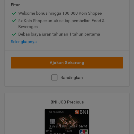
Fitur
Welcome bonus hingga 100.000 Koin Shopee
5x Koin Shopee untuk setiap pembelian Food &
Beverages
Bebas biaya iuran tahunan 1 tahun pertama
Selengkapnya
Ajukan Sekarang
Bandingkan
BNI JCB Precious