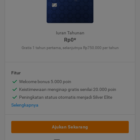
Iuran Tahunan
Rp0*
Gratis 1 tahun pertama, selanjutnya Rp750.000 per tahun
Fitur
Welcome bonus 5.000 poin
Keistimewaan menginap gratis senilai 20.000 poin
Peningkatan status otomatis menjadi Silver Elite
Selengkapnya
Ajukan Sekarang