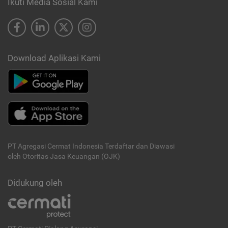
Ikuti Media Sosial Kami
Download Aplikasi Kami
PT Agregasi Cermat Indonesia
Terdaftar dan Diawasi
oleh Otoritas Jasa Keuangan (OJK)
Didukung oleh