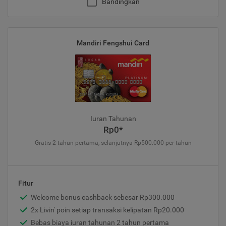
Bandingkan
Mandiri Fengshui Card
Iuran Tahunan
Rp0*
Gratis 2 tahun pertama, selanjutnya Rp500.000 per tahun
Fitur
Welcome bonus cashback sebesar Rp300.000
2x Livin' poin setiap transaksi kelipatan Rp20.000
Bebas biaya iuran tahunan 2 tahun pertama