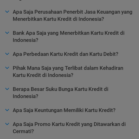
Apa Saja Perusahaan Penerbit Jasa Keuangan yang
Menerbitkan Kartu Kredit di Indonesia?
Bank Apa Saja yang Menerbitkan Kartu Kredit di
Indonesia?
Apa Perbedaan Kartu Kredit dan Kartu Debit?
Pihak Mana Saja yang Terlibat dalam Kehadiran
Kartu Kredit di Indonesia?
Berapa Besar Suku Bunga Kartu Kredit di
Indonesia?
Apa Saja Keuntungan Memiliki Kartu Kredit?
Apa Saja Promo Kartu Kredit yang Ditawarkan di
Cermati?