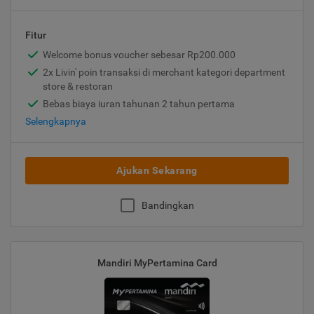
Fitur
Welcome bonus voucher sebesar Rp200.000
2x Livin' poin transaksi di merchant kategori department
store & restoran
Bebas biaya iuran tahunan 2 tahun pertama
Selengkapnya
Ajukan Sekarang
Bandingkan
Mandiri MyPertamina Card