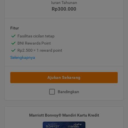
Iuran Tahunan
Rp300.000
Fitur
Fasilitas cicilan tetap
BNI Rewards Point
Rp2.500 = 1 reward point
Selengkapnya
Ajukan Sekarang
Bandingkan
Marriott Bonvoy® Mandiri Kartu Kredit