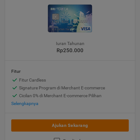
Iuran Tahunan
Rp250.000
Fitur
Fitur Cardless
Signature Program di Merchant E-commerce
Cicilan 0% di Merchant E-commerce Pilihan
Selengkapnya
Ajukan Sekarang