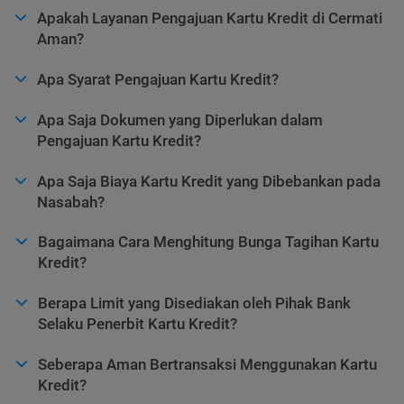
Apakah Layanan Pengajuan Kartu Kredit di Cermati
Aman?
Apa Syarat Pengajuan Kartu Kredit?
Apa Saja Dokumen yang Diperlukan dalam
Pengajuan Kartu Kredit?
Apa Saja Biaya Kartu Kredit yang Dibebankan pada
Nasabah?
Bagaimana Cara Menghitung Bunga Tagihan Kartu
Kredit?
Berapa Limit yang Disediakan oleh Pihak Bank
Selaku Penerbit Kartu Kredit?
Seberapa Aman Bertransaksi Menggunakan Kartu
Kredit?