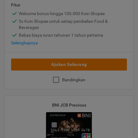
Fitur
Welcome bonus hingga 100.000 Koin Shopee
5x Koin Shopee untuk setiap pembelian Food &
Beverages
Bebas biaya iuran tahunan 1 tahun pertama
Selengkapnya
Ajukan Sekarang
Bandingkan
BNI JCB Precious