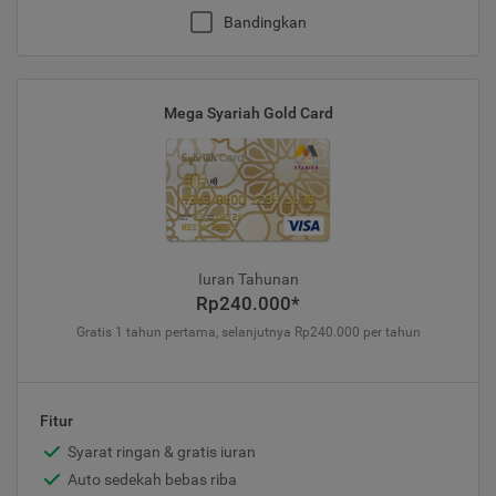
Bandingkan
Mega Syariah Gold Card
Iuran Tahunan
Rp240.000*
Gratis 1 tahun pertama, selanjutnya Rp240.000 per tahun
Fitur
Syarat ringan & gratis iuran
Auto sedekah bebas riba