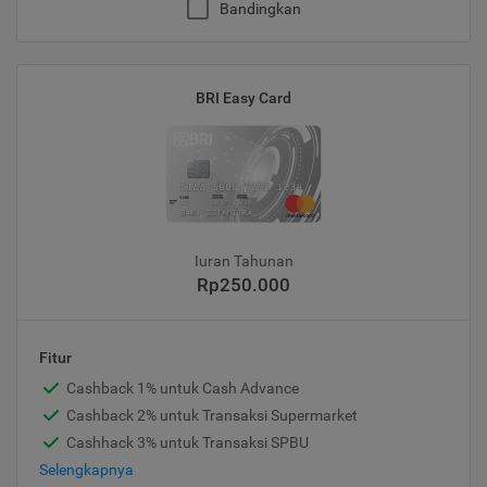
Bandingkan
BRI Easy Card
Iuran Tahunan
Rp250.000
Fitur
Cashback 1% untuk Cash Advance
Cashback 2% untuk Transaksi Supermarket
Cashhack 3% untuk Transaksi SPBU
Selengkapnya