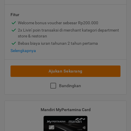
Fitur
Welcome bonus voucher sebesar Rp200.000
2x Livin' poin transaksi di merchant kategori department
store & restoran
Bebas biaya iuran tahunan 2 tahun pertama
Selengkapnya
Ajukan Sekarang
Bandingkan
Mandiri MyPertamina Card