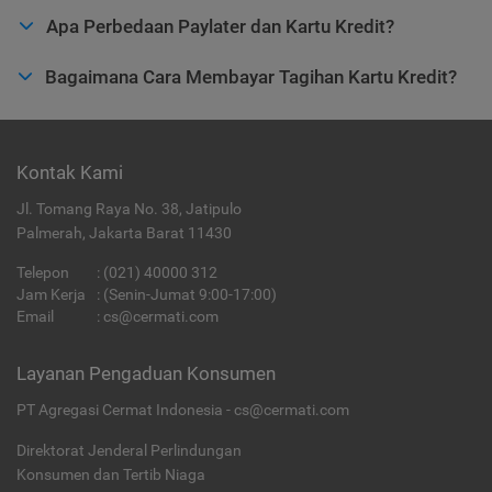
Apa Perbedaan Paylater dan Kartu Kredit?
Bagaimana Cara Membayar Tagihan Kartu Kredit?
Kontak Kami
Jl. Tomang Raya No. 38, Jatipulo
Palmerah, Jakarta Barat 11430
Telepon
:
(021) 40000 312
Jam Kerja
: (Senin-Jumat 9:00-17:00)
Email
:
cs@cermati.com
Layanan Pengaduan Konsumen
PT Agregasi Cermat Indonesia - cs@cermati.com
Direktorat Jenderal Perlindungan
Konsumen dan Tertib Niaga