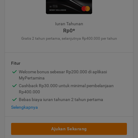
Iuran Tahunan
Rp0*
Gratis 2 tahun pertama, selanjutnya Rp400.000 per tahun
Fitur
Welcome bonus sebesar Rp200.000 di aplikasi
MyPertamina
Cashback Rp30.000 untuk minimal pembelanjaan
Rp400.000
Bebas biaya iuran tahunan 2 tahun pertama
Selengkapnya
Ajukan Sekarang