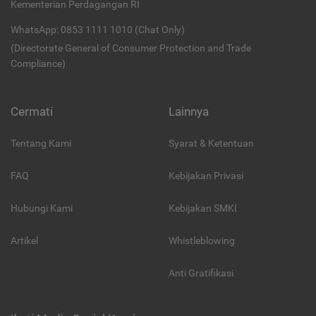
Kementerian Perdagangan RI
WhatsApp: 0853 1111 1010 (Chat Only)
(Directorate General of Consumer Protection and Trade
Compliance)
Cermati
Lainnya
Tentang Kami
Syarat & Ketentuan
FAQ
Kebijakan Privasi
Hubungi Kami
Kebijakan SMKI
Artikel
Whistleblowing
Anti Gratifikasi