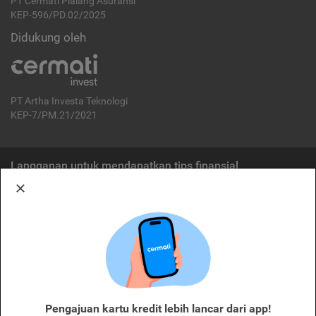
PT Cermati Pialang Asuransi
KEP-596/PD.02/2025
Didukung oleh
PT Artha Investa Teknologi
KEP-7/PM.21/2021
Langganan untuk mendapatkan tips finansial
Berlangganan
Disclaimer:
Cermati merupakan penyelenggara agregasi jasa keuangan yang terdaftar di
OJK. Oleh karena itu, produk dan/atau layanan jasa keuangan yang
ditawarkan bukan merupakan produk dan/atau layanan jasa keuangan yang
diterbitkan oleh Cermati dan Cermati tidak bertanggung jawab atas tuntutan
dan risiko terkait produk dan/atau layanan LJK dan/atau pihak yang
Pengajuan kartu kredit lebih lancar dari app!
melakukan kegiatan di sektor jasa keuangan.