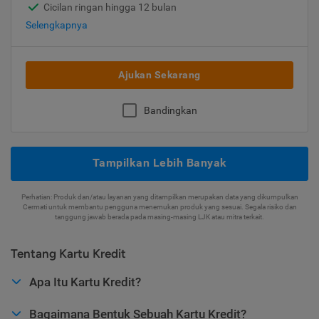
Cicilan ringan hingga 12 bulan
Selengkapnya
Ajukan Sekarang
Bandingkan
Tampilkan Lebih Banyak
Perhatian: Produk dan/atau layanan yang ditampilkan merupakan data yang dikumpulkan
Cermati untuk membantu pengguna menemukan produk yang sesuai. Segala risiko dan
tanggung jawab berada pada masing-masing LJK atau mitra terkait.
Tentang Kartu Kredit
Apa Itu Kartu Kredit?
Bagaimana Bentuk Sebuah Kartu Kredit?