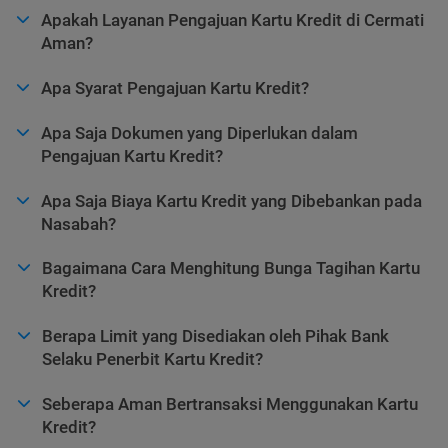
Apakah Layanan Pengajuan Kartu Kredit di Cermati
Aman?
Apa Syarat Pengajuan Kartu Kredit?
Apa Saja Dokumen yang Diperlukan dalam
Pengajuan Kartu Kredit?
Apa Saja Biaya Kartu Kredit yang Dibebankan pada
Nasabah?
Bagaimana Cara Menghitung Bunga Tagihan Kartu
Kredit?
Berapa Limit yang Disediakan oleh Pihak Bank
Selaku Penerbit Kartu Kredit?
Seberapa Aman Bertransaksi Menggunakan Kartu
Kredit?