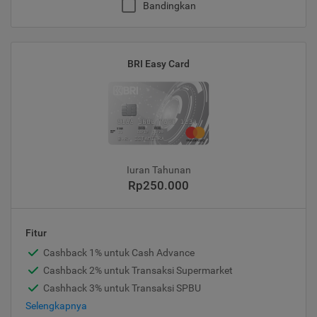
Bandingkan
BRI Easy Card
Iuran Tahunan
Rp250.000
Fitur
Cashback 1% untuk Cash Advance
Cashback 2% untuk Transaksi Supermarket
Cashhack 3% untuk Transaksi SPBU
Selengkapnya