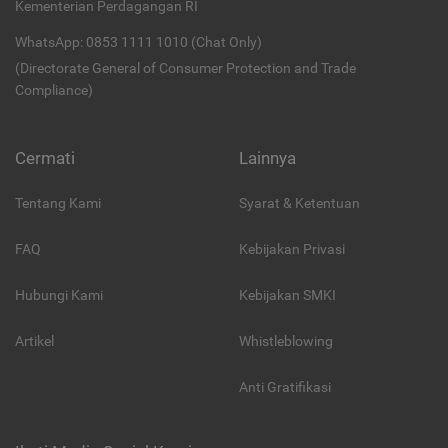
Kementerian Perdagangan RI
WhatsApp: 0853 1111 1010 (Chat Only)
(Directorate General of Consumer Protection and Trade
Compliance)
Cermati
Lainnya
Tentang Kami
Syarat & Ketentuan
FAQ
Kebijakan Privasi
Hubungi Kami
Kebijakan SMKI
Artikel
Whistleblowing
Anti Gratifikasi