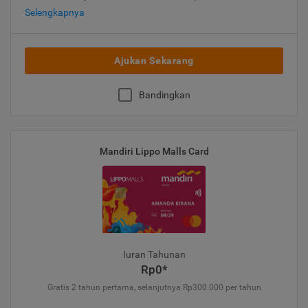
Selengkapnya
Ajukan Sekarang
Bandingkan
Mandiri Lippo Malls Card
Iuran Tahunan
Rp0*
Gratis 2 tahun pertama, selanjutnya Rp300.000 per tahun