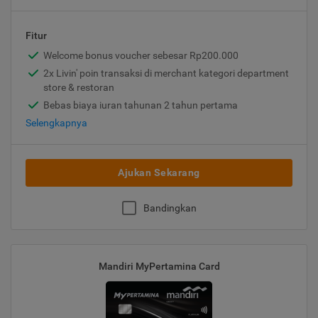
Fitur
Welcome bonus voucher sebesar Rp200.000
2x Livin' poin transaksi di merchant kategori department
store & restoran
Bebas biaya iuran tahunan 2 tahun pertama
Selengkapnya
Ajukan Sekarang
Bandingkan
Mandiri MyPertamina Card