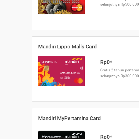
selanjutnya Rp500.000
Mandiri Lippo Malls Card
Rp0*
Gratis 2 tahun pertama
selanjutnya Rp300.000
Mandiri MyPertamina Card
Rp0*