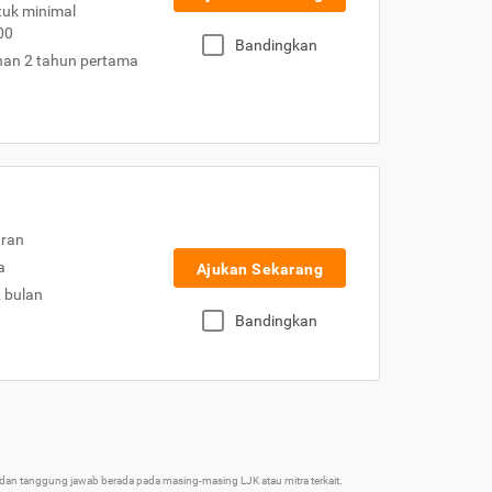
uk minimal
00
Bandingkan
nan 2 tahun pertama
uran
a
Ajukan Sekarang
2 bulan
Bandingkan
an tanggung jawab berada pada masing-masing LJK atau mitra terkait.