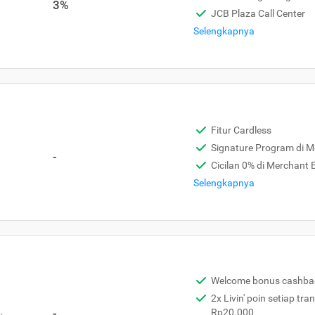
3%
JCB Plaza Call Center
Selengkapnya
Fitur Cardless
Signature Program di 
-
Cicilan 0% di Merchant
Selengkapnya
Welcome bonus cashba
2x Livin' poin setiap tra
,
-
Rp20.000