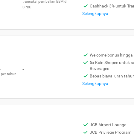
transaksi pembelian BBM di
Cashhack 3% untuk Tra
SPBU
Selengkapnya
Welcome bonus hingga 
5x Koin Shopee untuk s
,
-
Beverages
 per tahun
Bebas biaya iuran tahu
Selengkapnya
JCB Airport Lounge
JCB Privilege Program