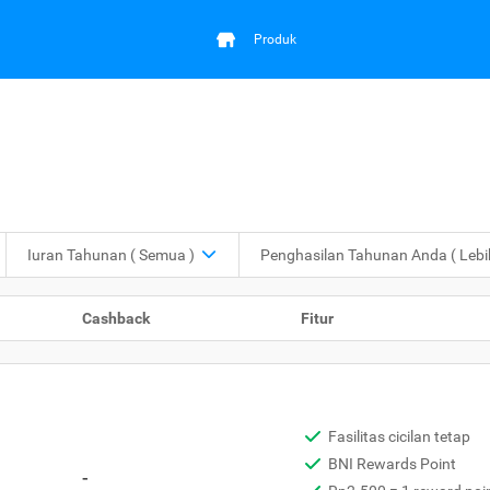
Produk
Iuran Tahunan
( Semua )
Penghasilan Tahunan Anda
( Leb
Cashback
Fitur
Fasilitas cicilan tetap
BNI Rewards Point
-