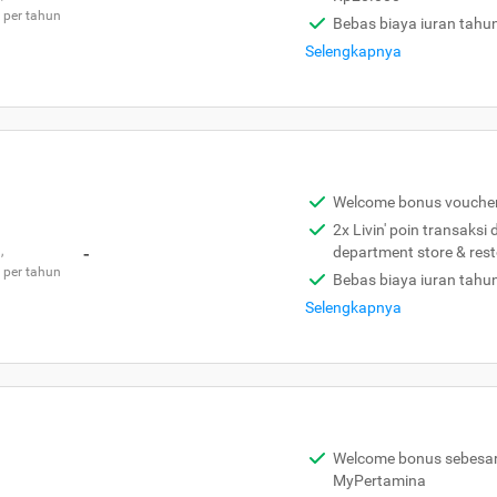
 per tahun
Bebas biaya iuran tahu
Selengkapnya
Welcome bonus vouche
2x Livin' poin transaksi
,
-
department store & res
 per tahun
Bebas biaya iuran tahu
Selengkapnya
Welcome bonus sebesar 
MyPertamina