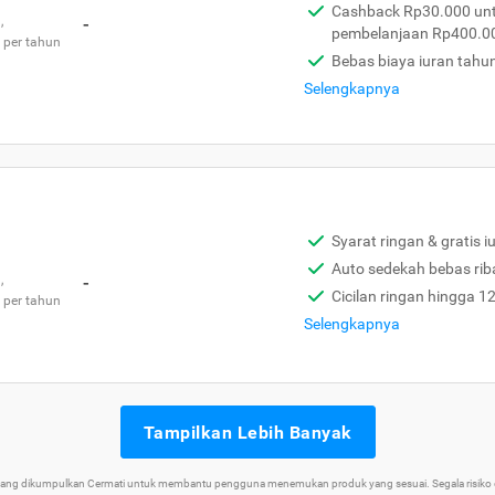
Cashback Rp30.000 unt
,
-
pembelanjaan Rp400.0
 per tahun
Bebas biaya iuran tahu
Selengkapnya
Syarat ringan & gratis i
Auto sedekah bebas rib
,
-
Cicilan ringan hingga 1
 per tahun
Selengkapnya
Tampilkan Lebih Banyak
 yang dikumpulkan Cermati untuk membantu pengguna menemukan produk yang sesuai. Segala risiko d