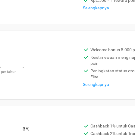
Rp2.500 = 1 reward poi
Selengkapnya
Welcome bonus 5.000 p
Keistimewaan menginap 
poin
,
-
Peningkatan status otom
 per tahun
Elite
Selengkapnya
Cashback 1% untuk Ca
3%
Cashback 2% untuk Tra