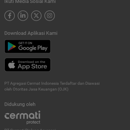
Ikuti Media Sosial Kami
Download Aplikasi Kami
PT Agregasi Cermat Indonesia
Terdaftar dan Diawasi
oleh Otoritas Jasa Keuangan (OJK)
Didukung oleh