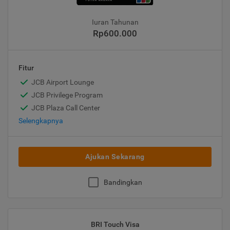
Iuran Tahunan
Rp600.000
Fitur
JCB Airport Lounge
JCB Privilege Program
JCB Plaza Call Center
Selengkapnya
Ajukan Sekarang
Bandingkan
BRI Touch Visa