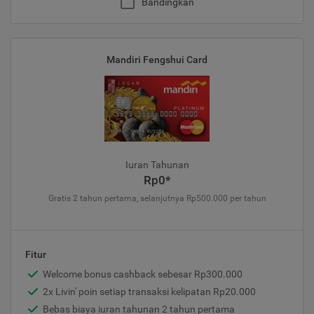
Bandingkan
Mandiri Fengshui Card
Iuran Tahunan
Rp0*
Gratis 2 tahun pertama, selanjutnya Rp500.000 per tahun
Fitur
Welcome bonus cashback sebesar Rp300.000
2x Livin' poin setiap transaksi kelipatan Rp20.000
Bebas biaya iuran tahunan 2 tahun pertama