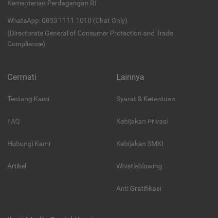
Kementerian Perdagangan RI
WhatsApp: 0853 1111 1010 (Chat Only)
(Directorate General of Consumer Protection and Trade
Compliance)
Cermati
Lainnya
Tentang Kami
Syarat & Ketentuan
FAQ
Kebijakan Privasi
Hubungi Kami
Kebijakan SMKI
Artikel
Whistleblowing
Anti Gratifikasi