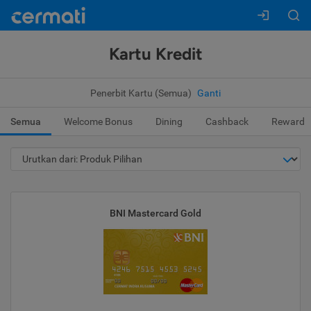
Kartu Kredit
Penerbit Kartu (Semua)
Ganti
Semua
Welcome Bonus
Dining
Cashback
Reward
BNI Mastercard Gold