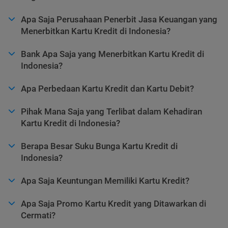
Apa Saja Perusahaan Penerbit Jasa Keuangan yang
Menerbitkan Kartu Kredit di Indonesia?
Bank Apa Saja yang Menerbitkan Kartu Kredit di
Indonesia?
Apa Perbedaan Kartu Kredit dan Kartu Debit?
Pihak Mana Saja yang Terlibat dalam Kehadiran
Kartu Kredit di Indonesia?
Berapa Besar Suku Bunga Kartu Kredit di
Indonesia?
Apa Saja Keuntungan Memiliki Kartu Kredit?
Apa Saja Promo Kartu Kredit yang Ditawarkan di
Cermati?