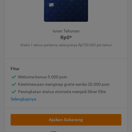
Iuran Tahunan
Rp0*
Gratis 1 tahun pertama, selanjutnya Rp750.000 per tahun
Fitur
Welcome bonus 5.000 poin
Keistimewaan menginap gratis senilai 20.000 poin
Peningkatan status otomatis menjadi Silver Elite
Selengkapnya
Ajukan Sekarang