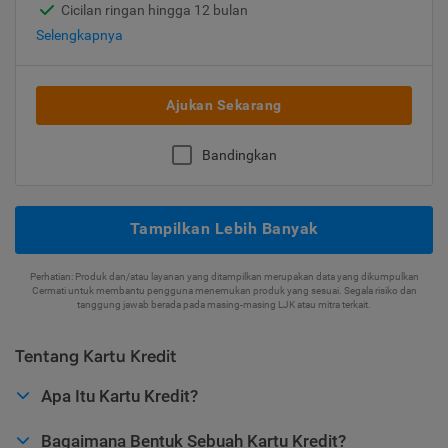
Cicilan ringan hingga 12 bulan
Selengkapnya
Ajukan Sekarang
Bandingkan
Tampilkan Lebih Banyak
Perhatian: Produk dan/atau layanan yang ditampilkan merupakan data yang dikumpulkan
Cermati untuk membantu pengguna menemukan produk yang sesuai. Segala risiko dan
tanggung jawab berada pada masing-masing LJK atau mitra terkait.
Tentang Kartu Kredit
Apa Itu Kartu Kredit?
Bagaimana Bentuk Sebuah Kartu Kredit?