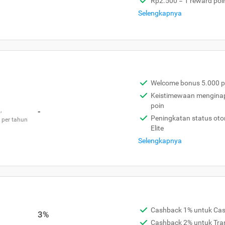
Rp2.500 = 1 reward poi
Selengkapnya
Welcome bonus 5.000 p
Keistimewaan menginap 
poin
,
-
Peningkatan status otom
 per tahun
Elite
Selengkapnya
Cashback 1% untuk Ca
3%
Cashback 2% untuk Tra