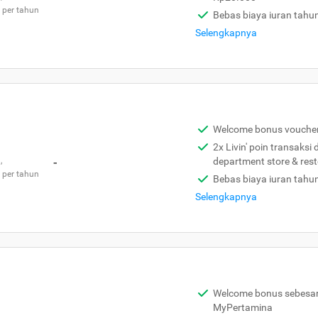
 per tahun
Bebas biaya iuran tahu
Selengkapnya
Welcome bonus vouche
2x Livin' poin transaksi
,
-
department store & res
 per tahun
Bebas biaya iuran tahu
Selengkapnya
Welcome bonus sebesar 
MyPertamina