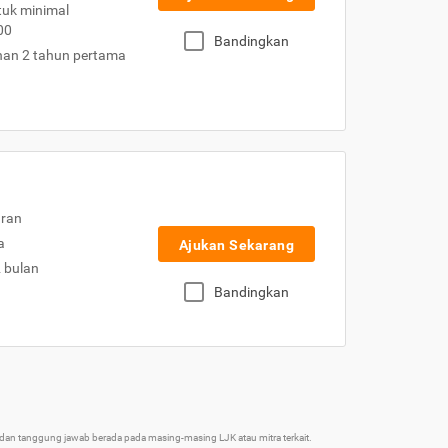
uk minimal
00
Bandingkan
nan 2 tahun pertama
uran
a
Ajukan Sekarang
2 bulan
Bandingkan
an tanggung jawab berada pada masing-masing LJK atau mitra terkait.