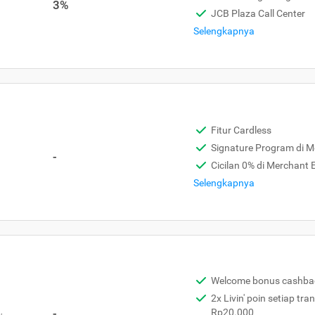
3%
JCB Plaza Call Center
Selengkapnya
Fitur Cardless
Signature Program di 
-
Cicilan 0% di Merchant
Selengkapnya
Welcome bonus cashba
2x Livin' poin setiap tra
,
-
Rp20.000