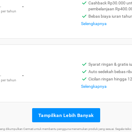
Cashback Rp30.000 unt
,
-
pembelanjaan Rp400.0
 per tahun
Bebas biaya iuran tahu
Selengkapnya
Syarat ringan & gratis i
Auto sedekah bebas rib
,
-
Cicilan ringan hingga 1
 per tahun
Selengkapnya
Tampilkan Lebih Banyak
 yang dikumpulkan Cermati untuk membantu pengguna menemukan produk yang sesuai. Segala risiko d