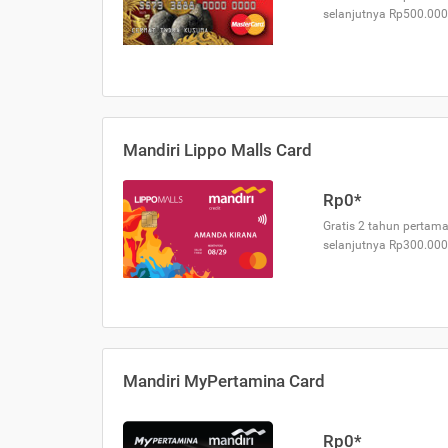
selanjutnya Rp500.000
Mandiri Lippo Malls Card
Rp0*
Gratis 2 tahun pertama
selanjutnya Rp300.000
Mandiri MyPertamina Card
Rp0*