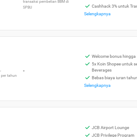
transaksi pembelian BBM di
Cashhack 3% untuk Tra
SPBU
Selengkapnya
Welcome bonus hingga 
5x Koin Shopee untuk s
,
-
Beverages
 per tahun
Bebas biaya iuran tahu
Selengkapnya
JCB Airport Lounge
JCB Privilege Program