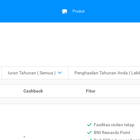
Produk
Iuran Tahunan
( Semua )
Penghasilan Tahunan Anda
( Leb
Cashback
Fitur
Fasilitas cicilan tetap
BNI Rewards Point
-