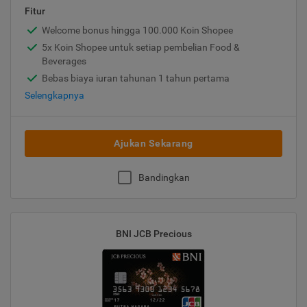
Fitur
Welcome bonus hingga 100.000 Koin Shopee
5x Koin Shopee untuk setiap pembelian Food &
Beverages
Bebas biaya iuran tahunan 1 tahun pertama
Selengkapnya
Ajukan Sekarang
Bandingkan
BNI JCB Precious