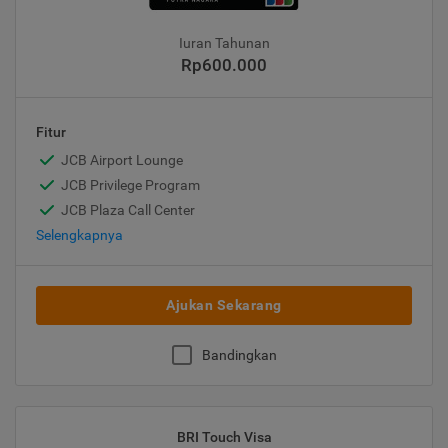
Iuran Tahunan
Rp600.000
Fitur
JCB Airport Lounge
JCB Privilege Program
JCB Plaza Call Center
Selengkapnya
Ajukan Sekarang
Bandingkan
BRI Touch Visa