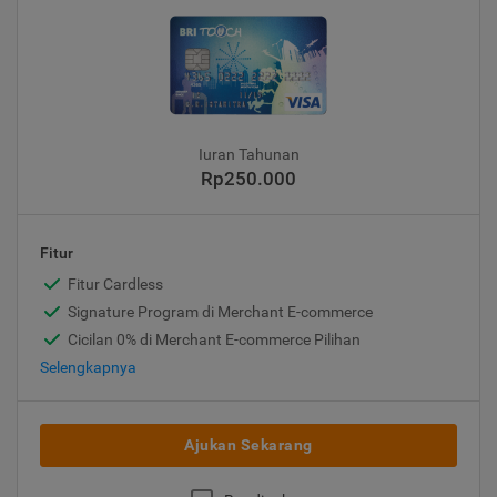
Iuran Tahunan
Rp250.000
Fitur
Fitur Cardless
Signature Program di Merchant E-commerce
Cicilan 0% di Merchant E-commerce Pilihan
Selengkapnya
Ajukan Sekarang