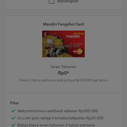
Bandingkan
Mandiri Fengshui Card
Iuran Tahunan
Rp0*
Gratis 2 tahun pertama, selanjutnya Rp500.000 per tahun
Fitur
Welcome bonus cashback sebesar Rp300.000
2x Livin' poin setiap transaksi kelipatan Rp20.000
Bebas biaya iuran tahunan 2 tahun pertama