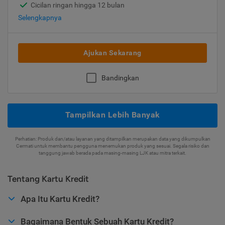
Cicilan ringan hingga 12 bulan
Selengkapnya
Ajukan Sekarang
Bandingkan
Tampilkan Lebih Banyak
Perhatian: Produk dan/atau layanan yang ditampilkan merupakan data yang dikumpulkan
Cermati untuk membantu pengguna menemukan produk yang sesuai. Segala risiko dan
tanggung jawab berada pada masing-masing LJK atau mitra terkait.
Tentang Kartu Kredit
Apa Itu Kartu Kredit?
Bagaimana Bentuk Sebuah Kartu Kredit?