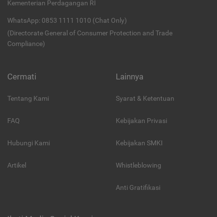
Kementerian Perdagangan RI
WhatsApp: 0853 1111 1010 (Chat Only)
(Directorate General of Consumer Protection and Trade
Compliance)
Cermati
Lainnya
Tentang Kami
Syarat & Ketentuan
FAQ
Kebijakan Privasi
Hubungi Kami
Kebijakan SMKI
Artikel
Whistleblowing
Anti Gratifikasi