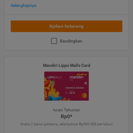
Selengkapnya
Ajukan Sekarang
Bandingkan
Mandiri Lippo Malls Card
Iuran Tahunan
Rp0*
Gratis 2 tahun pertama, selanjutnya Rp300.000 per tahun