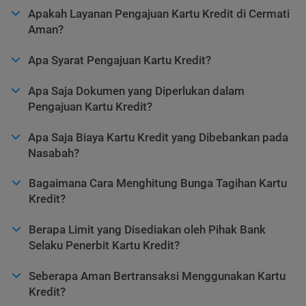
Apakah Layanan Pengajuan Kartu Kredit di Cermati
Aman?
Apa Syarat Pengajuan Kartu Kredit?
Apa Saja Dokumen yang Diperlukan dalam
Pengajuan Kartu Kredit?
Apa Saja Biaya Kartu Kredit yang Dibebankan pada
Nasabah?
Bagaimana Cara Menghitung Bunga Tagihan Kartu
Kredit?
Berapa Limit yang Disediakan oleh Pihak Bank
Selaku Penerbit Kartu Kredit?
Seberapa Aman Bertransaksi Menggunakan Kartu
Kredit?