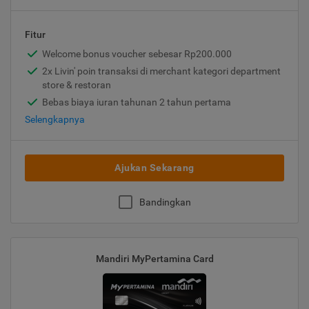
Fitur
Welcome bonus voucher sebesar Rp200.000
2x Livin' poin transaksi di merchant kategori department
store & restoran
Bebas biaya iuran tahunan 2 tahun pertama
Selengkapnya
Ajukan Sekarang
Bandingkan
Mandiri MyPertamina Card