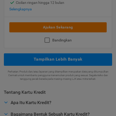
Cicilan ringan hingga 12 bulan
Selengkapnya
Ajukan Sekarang
Bandingkan
Tampilkan Lebih Banyak
Perhatian: Produk dan/atau layanan yang ditampilkan merupakan data yang dikumpulkan
Cermati untuk membantu pengguna menemukan produk yang sesuai. Segala risiko dan
tanggung jawab berada pada masing-masing LJK atau mitra terkait.
Tentang Kartu Kredit
Apa Itu Kartu Kredit?
Bagaimana Bentuk Sebuah Kartu Kredit?