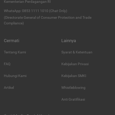
Kementerian Perdagangan RI
WhatsApp: 0853 1111 1010 (Chat Only)
(Directorate General of Consumer Protection and Trade
Compliance)
Cermati
Lainnya
Tentang Kami
Syarat & Ketentuan
FAQ
Kebijakan Privasi
Hubungi Kami
Kebijakan SMKI
Artikel
Whistleblowing
Anti Gratifikasi