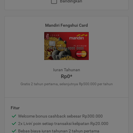
Bandingkan
Mandiri Fengshui Card
Iuran Tahunan
Rp0*
Gratis 2 tahun pertama, selanjutnya Rp500.000 per tahun
Fitur
Welcome bonus cashback sebesar Rp300.000
2x Livin' poin setiap transaksi kelipatan Rp20.000
Bebas biaya iuran tahunan 2 tahun pertama