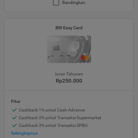
Bandingkan
BRI Easy Card
Iuran Tahunan
Rp250.000
Fitur
Cashback 1% untuk Cash Advance
Cashback 2% untuk Transaksi Supermarket
Cashhack 3% untuk Transaksi SPBU
Selengkapnya