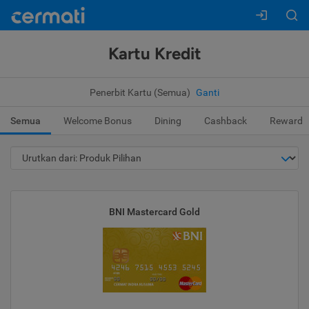
Kartu Kredit
Penerbit Kartu (Semua)
Ganti
Semua
Welcome Bonus
Dining
Cashback
Reward
BNI Mastercard Gold