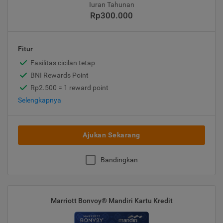
Iuran Tahunan
Rp300.000
Fitur
Fasilitas cicilan tetap
BNI Rewards Point
Rp2.500 = 1 reward point
Selengkapnya
Ajukan Sekarang
Bandingkan
Marriott Bonvoy® Mandiri Kartu Kredit