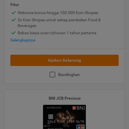
Fitur
Welcome bonus hingga 100.000 Koin Shopee
5x Koin Shopee untuk setiap pembelian Food &
Beverages
Bebas biaya iuran tahunan 1 tahun pertama
Selengkapnya
Ajukan Sekarang
Bandingkan
BNI JCB Precious