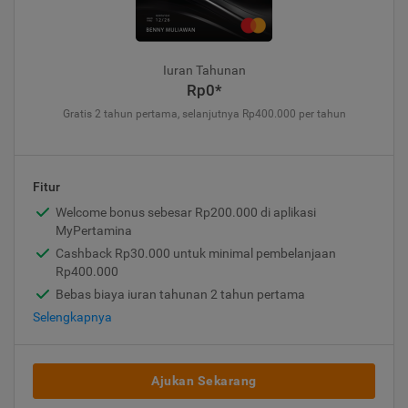
Iuran Tahunan
Rp0*
Gratis 2 tahun pertama, selanjutnya Rp400.000 per tahun
Fitur
Welcome bonus sebesar Rp200.000 di aplikasi
MyPertamina
Cashback Rp30.000 untuk minimal pembelanjaan
Rp400.000
Bebas biaya iuran tahunan 2 tahun pertama
Selengkapnya
Ajukan Sekarang