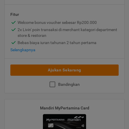
Fitur
Welcome bonus voucher sebesar Rp200.000
2x Livin' poin transaksi di merchant kategori department
store & restoran
Bebas biaya iuran tahunan 2 tahun pertama
Selengkapnya
Ajukan Sekarang
Bandingkan
Mandiri MyPertamina Card