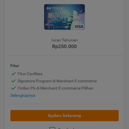
Iuran Tahunan
Rp250.000
Fitur
Fitur Cardless
Signature Program di Merchant E-commerce
Cicilan 0% di Merchant E-commerce Pilihan
Selengkapnya
Ajukan Sekarang