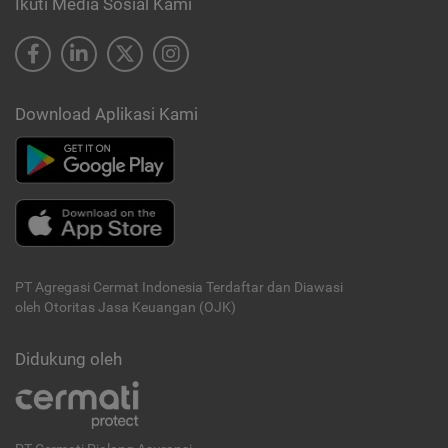
Ikuti Media Sosial Kami
Download Aplikasi Kami
PT Agregasi Cermat Indonesia
Terdaftar dan Diawasi
oleh Otoritas Jasa Keuangan (OJK)
Didukung oleh