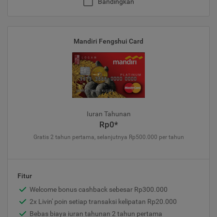
Bandingkan
Mandiri Fengshui Card
Iuran Tahunan
Rp0*
Gratis 2 tahun pertama, selanjutnya Rp500.000 per tahun
Fitur
Welcome bonus cashback sebesar Rp300.000
2x Livin' poin setiap transaksi kelipatan Rp20.000
Bebas biaya iuran tahunan 2 tahun pertama