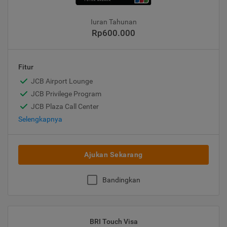
Iuran Tahunan
Rp600.000
Fitur
JCB Airport Lounge
JCB Privilege Program
JCB Plaza Call Center
Selengkapnya
Ajukan Sekarang
Bandingkan
BRI Touch Visa