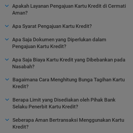
Apakah Layanan Pengajuan Kartu Kredit di Cermati
Aman?
Apa Syarat Pengajuan Kartu Kredit?
Apa Saja Dokumen yang Diperlukan dalam
Pengajuan Kartu Kredit?
Apa Saja Biaya Kartu Kredit yang Dibebankan pada
Nasabah?
Bagaimana Cara Menghitung Bunga Tagihan Kartu
Kredit?
Berapa Limit yang Disediakan oleh Pihak Bank
Selaku Penerbit Kartu Kredit?
Seberapa Aman Bertransaksi Menggunakan Kartu
Kredit?