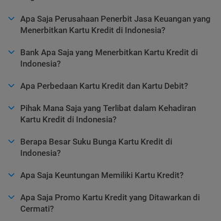
Apa Saja Perusahaan Penerbit Jasa Keuangan yang
Menerbitkan Kartu Kredit di Indonesia?
Bank Apa Saja yang Menerbitkan Kartu Kredit di
Indonesia?
Apa Perbedaan Kartu Kredit dan Kartu Debit?
Pihak Mana Saja yang Terlibat dalam Kehadiran
Kartu Kredit di Indonesia?
Berapa Besar Suku Bunga Kartu Kredit di
Indonesia?
Apa Saja Keuntungan Memiliki Kartu Kredit?
Apa Saja Promo Kartu Kredit yang Ditawarkan di
Cermati?