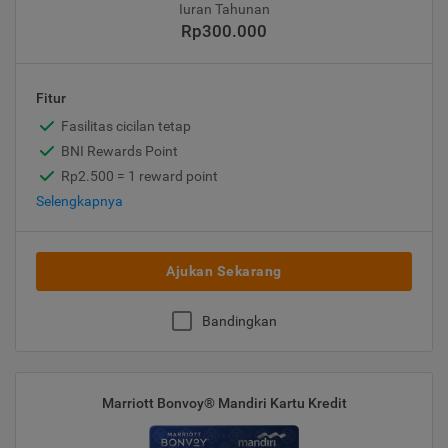
Iuran Tahunan
Rp300.000
Fitur
Fasilitas cicilan tetap
BNI Rewards Point
Rp2.500 = 1 reward point
Selengkapnya
Ajukan Sekarang
Bandingkan
Marriott Bonvoy® Mandiri Kartu Kredit