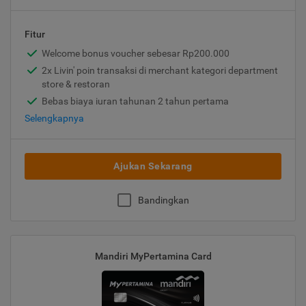
Fitur
Welcome bonus voucher sebesar Rp200.000
2x Livin' poin transaksi di merchant kategori department
store & restoran
Bebas biaya iuran tahunan 2 tahun pertama
Selengkapnya
Ajukan Sekarang
Bandingkan
Mandiri MyPertamina Card