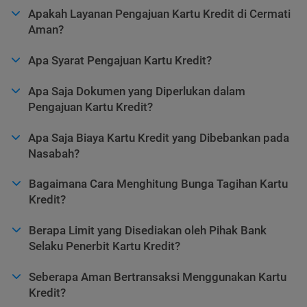
Apakah Layanan Pengajuan Kartu Kredit di Cermati
Aman?
Apa Syarat Pengajuan Kartu Kredit?
Apa Saja Dokumen yang Diperlukan dalam
Pengajuan Kartu Kredit?
Apa Saja Biaya Kartu Kredit yang Dibebankan pada
Nasabah?
Bagaimana Cara Menghitung Bunga Tagihan Kartu
Kredit?
Berapa Limit yang Disediakan oleh Pihak Bank
Selaku Penerbit Kartu Kredit?
Seberapa Aman Bertransaksi Menggunakan Kartu
Kredit?