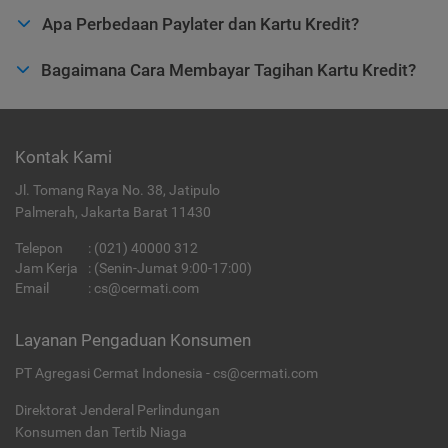
Apa Perbedaan Paylater dan Kartu Kredit?
Bagaimana Cara Membayar Tagihan Kartu Kredit?
Kontak Kami
Jl. Tomang Raya No. 38, Jatipulo
Palmerah, Jakarta Barat 11430
Telepon
:
(021) 40000 312
Jam Kerja
: (Senin-Jumat 9:00-17:00)
Email
:
cs@cermati.com
Layanan Pengaduan Konsumen
PT Agregasi Cermat Indonesia - cs@cermati.com
Direktorat Jenderal Perlindungan
Konsumen dan Tertib Niaga