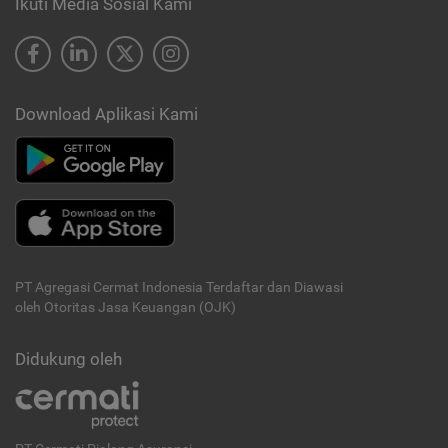
Ikuti Media Sosial Kami
Download Aplikasi Kami
PT Agregasi Cermat Indonesia
Terdaftar dan Diawasi
oleh Otoritas Jasa Keuangan (OJK)
Didukung oleh