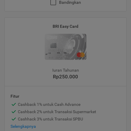
Bandingkan
BRI Easy Card
Iuran Tahunan
Rp250.000
Fitur
Cashback 1% untuk Cash Advance
Cashback 2% untuk Transaksi Supermarket
Cashhack 3% untuk Transaksi SPBU
Selengkapnya