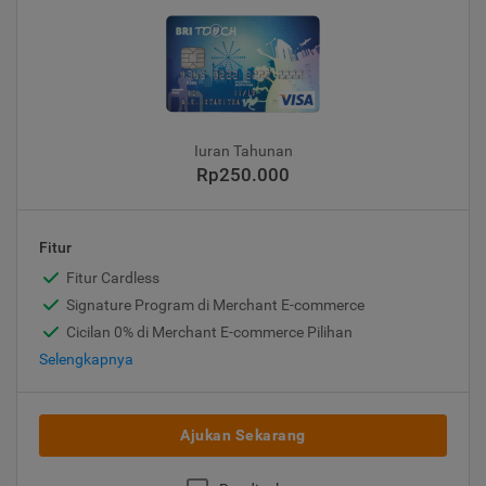
Iuran Tahunan
Rp250.000
Fitur
Fitur Cardless
Signature Program di Merchant E-commerce
Cicilan 0% di Merchant E-commerce Pilihan
Selengkapnya
Ajukan Sekarang