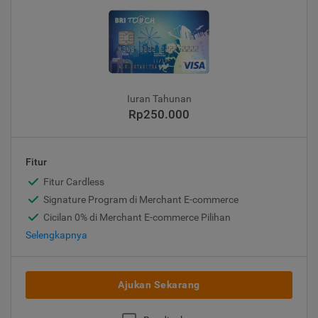
Iuran Tahunan
Rp250.000
Fitur
Fitur Cardless
Signature Program di Merchant E-commerce
Cicilan 0% di Merchant E-commerce Pilihan
Selengkapnya
Ajukan Sekarang