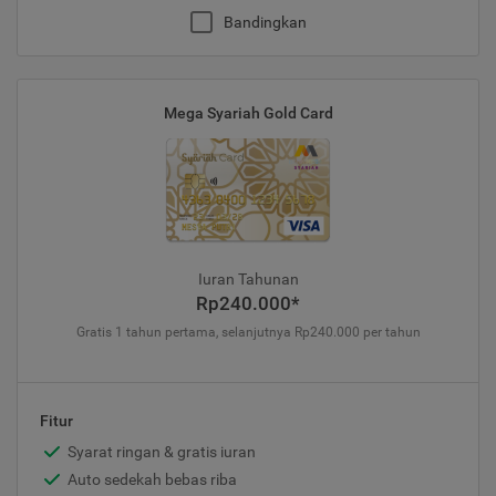
Bandingkan
Mega Syariah Gold Card
Iuran Tahunan
Rp240.000*
Gratis 1 tahun pertama, selanjutnya Rp240.000 per tahun
Fitur
Syarat ringan & gratis iuran
Auto sedekah bebas riba