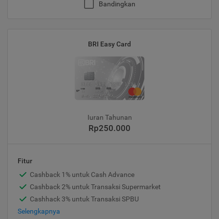
Bandingkan
BRI Easy Card
Iuran Tahunan
Rp250.000
Fitur
Cashback 1% untuk Cash Advance
Cashback 2% untuk Transaksi Supermarket
Cashhack 3% untuk Transaksi SPBU
Selengkapnya