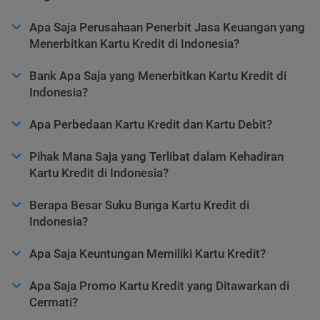
Apa Saja Perusahaan Penerbit Jasa Keuangan yang
Menerbitkan Kartu Kredit di Indonesia?
Bank Apa Saja yang Menerbitkan Kartu Kredit di
Indonesia?
Apa Perbedaan Kartu Kredit dan Kartu Debit?
Pihak Mana Saja yang Terlibat dalam Kehadiran
Kartu Kredit di Indonesia?
Berapa Besar Suku Bunga Kartu Kredit di
Indonesia?
Apa Saja Keuntungan Memiliki Kartu Kredit?
Apa Saja Promo Kartu Kredit yang Ditawarkan di
Cermati?