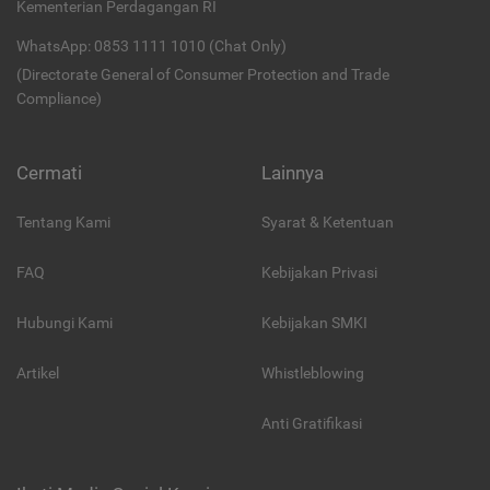
Kementerian Perdagangan RI
WhatsApp: 0853 1111 1010 (Chat Only)
(Directorate General of Consumer Protection and Trade
Compliance)
Cermati
Lainnya
Tentang Kami
Syarat & Ketentuan
FAQ
Kebijakan Privasi
Hubungi Kami
Kebijakan SMKI
Artikel
Whistleblowing
Anti Gratifikasi