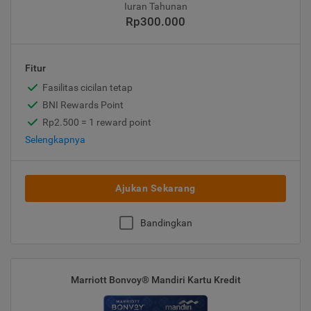
Iuran Tahunan
Rp300.000
Fitur
Fasilitas cicilan tetap
BNI Rewards Point
Rp2.500 = 1 reward point
Selengkapnya
Ajukan Sekarang
Bandingkan
Marriott Bonvoy® Mandiri Kartu Kredit