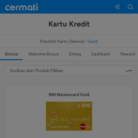
Kartu Kredit
Penerbit Kartu (Semua)
Ganti
Semua
Welcome Bonus
Dining
Cashback
Reward
BNI Mastercard Gold