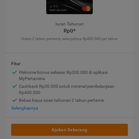
Iuran Tahunan
Rp0*
Gratis 2 tahun pertama, selanjutnya Rp400.000 per tahun
Fitur
Welcome bonus sebesar Rp200.000 di aplikasi
MyPertamina
Cashback Rp30.000 untuk minimal pembelanjaan
Rp400.000
Bebas biaya iuran tahunan 2 tahun pertama
Selengkapnya
Ajukan Sekarang