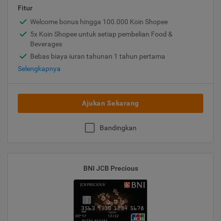
Fitur
Welcome bonus hingga 100.000 Koin Shopee
5x Koin Shopee untuk setiap pembelian Food &
Beverages
Bebas biaya iuran tahunan 1 tahun pertama
Selengkapnya
Ajukan Sekarang
Bandingkan
BNI JCB Precious