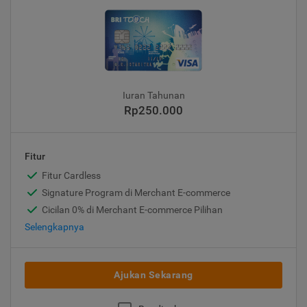
Iuran Tahunan
Rp250.000
Fitur
Fitur Cardless
Signature Program di Merchant E-commerce
Cicilan 0% di Merchant E-commerce Pilihan
Selengkapnya
Ajukan Sekarang