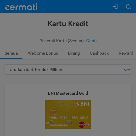
Kartu Kredit
Penerbit Kartu (Semua)
Ganti
Semua
Welcome Bonus
Dining
Cashback
Reward
BNI Mastercard Gold