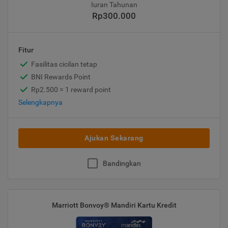
Iuran Tahunan
Rp300.000
Fitur
Fasilitas cicilan tetap
BNI Rewards Point
Rp2.500 = 1 reward point
Selengkapnya
Ajukan Sekarang
Bandingkan
Marriott Bonvoy® Mandiri Kartu Kredit