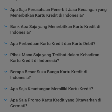
Apa Saja Perusahaan Penerbit Jasa Keuangan yang
Menerbitkan Kartu Kredit di Indonesia?
Bank Apa Saja yang Menerbitkan Kartu Kredit di
Indonesia?
Apa Perbedaan Kartu Kredit dan Kartu Debit?
Pihak Mana Saja yang Terlibat dalam Kehadiran
Kartu Kredit di Indonesia?
Berapa Besar Suku Bunga Kartu Kredit di
Indonesia?
Apa Saja Keuntungan Memiliki Kartu Kredit?
Apa Saja Promo Kartu Kredit yang Ditawarkan di
Cermati?