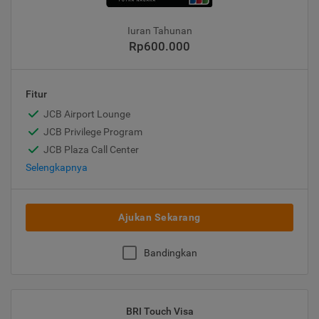
Iuran Tahunan
Rp600.000
Fitur
JCB Airport Lounge
JCB Privilege Program
JCB Plaza Call Center
Selengkapnya
Ajukan Sekarang
Bandingkan
BRI Touch Visa