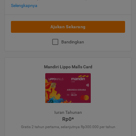
Selengkapnya
Ajukan Sekarang
Bandingkan
Mandiri Lippo Malls Card
Iuran Tahunan
Rp0*
Gratis 2 tahun pertama, selanjutnya Rp300.000 per tahun