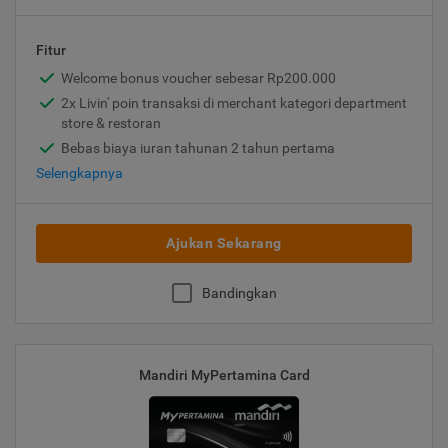
Fitur
Welcome bonus voucher sebesar Rp200.000
2x Livin' poin transaksi di merchant kategori department
store & restoran
Bebas biaya iuran tahunan 2 tahun pertama
Selengkapnya
Ajukan Sekarang
Bandingkan
Mandiri MyPertamina Card