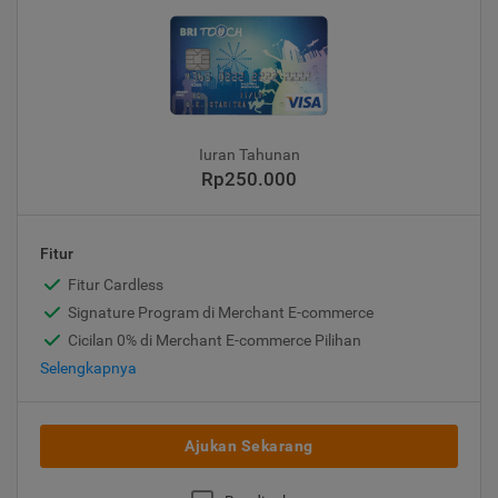
Iuran Tahunan
Rp250.000
Fitur
Fitur Cardless
Signature Program di Merchant E-commerce
Cicilan 0% di Merchant E-commerce Pilihan
Selengkapnya
Ajukan Sekarang