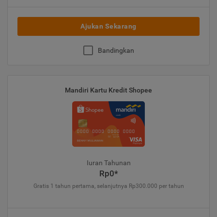
Ajukan Sekarang
Bandingkan
Mandiri Kartu Kredit Shopee
Iuran Tahunan
Rp0*
Gratis 1 tahun pertama, selanjutnya Rp300.000 per tahun