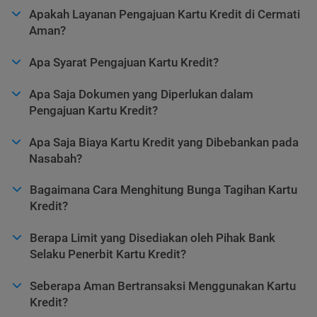
Apakah Layanan Pengajuan Kartu Kredit di Cermati
Aman?
Apa Syarat Pengajuan Kartu Kredit?
Apa Saja Dokumen yang Diperlukan dalam
Pengajuan Kartu Kredit?
Apa Saja Biaya Kartu Kredit yang Dibebankan pada
Nasabah?
Bagaimana Cara Menghitung Bunga Tagihan Kartu
Kredit?
Berapa Limit yang Disediakan oleh Pihak Bank
Selaku Penerbit Kartu Kredit?
Seberapa Aman Bertransaksi Menggunakan Kartu
Kredit?