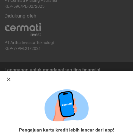
PT Cermati Pialang Asuransi
KEP-596/PD.02/2025
Didukung oleh
PT Artha Investa Teknologi
KEP-7/PM.21/2021
Langganan untuk mendapatkan tips finansial
Berlangganan
Disclaimer:
Cermati merupakan penyelenggara agregasi jasa keuangan yang terdaftar di
OJK. Oleh karena itu, produk dan/atau layanan jasa keuangan yang
ditawarkan bukan merupakan produk dan/atau layanan jasa keuangan yang
diterbitkan oleh Cermati dan Cermati tidak bertanggung jawab atas tuntutan
dan risiko terkait produk dan/atau layanan LJK dan/atau pihak yang
Pengajuan kartu kredit lebih lancar dari app!
melakukan kegiatan di sektor jasa keuangan.