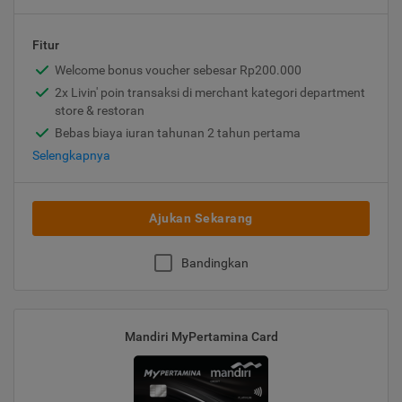
Fitur
Welcome bonus voucher sebesar Rp200.000
2x Livin' poin transaksi di merchant kategori department
store & restoran
Bebas biaya iuran tahunan 2 tahun pertama
Selengkapnya
Ajukan Sekarang
Bandingkan
Mandiri MyPertamina Card