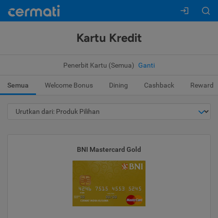
Kartu Kredit
Penerbit Kartu (Semua)
Ganti
Semua
Welcome Bonus
Dining
Cashback
Reward
BNI Mastercard Gold