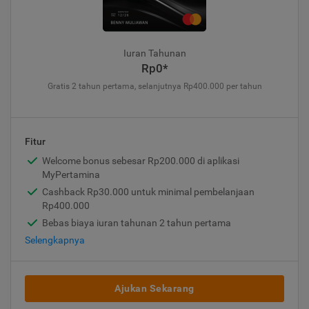
Iuran Tahunan
Rp0*
Gratis 2 tahun pertama, selanjutnya Rp400.000 per tahun
Fitur
Welcome bonus sebesar Rp200.000 di aplikasi
MyPertamina
Cashback Rp30.000 untuk minimal pembelanjaan
Rp400.000
Bebas biaya iuran tahunan 2 tahun pertama
Selengkapnya
Ajukan Sekarang