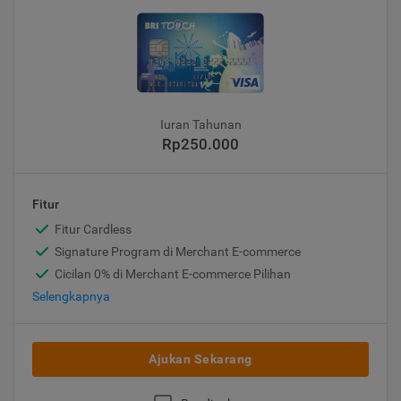
Iuran Tahunan
Rp250.000
Fitur
Fitur Cardless
Signature Program di Merchant E-commerce
Cicilan 0% di Merchant E-commerce Pilihan
Selengkapnya
Ajukan Sekarang