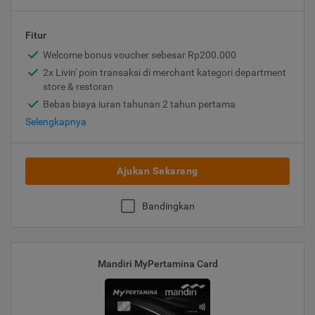
Fitur
Welcome bonus voucher sebesar Rp200.000
2x Livin' poin transaksi di merchant kategori department
store & restoran
Bebas biaya iuran tahunan 2 tahun pertama
Selengkapnya
Ajukan Sekarang
Bandingkan
Mandiri MyPertamina Card