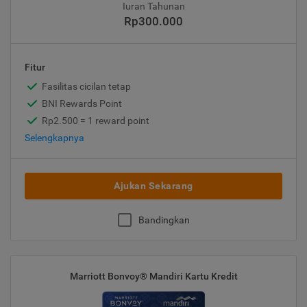
Iuran Tahunan
Rp300.000
Fitur
Fasilitas cicilan tetap
BNI Rewards Point
Rp2.500 = 1 reward point
Selengkapnya
Ajukan Sekarang
Bandingkan
Marriott Bonvoy® Mandiri Kartu Kredit