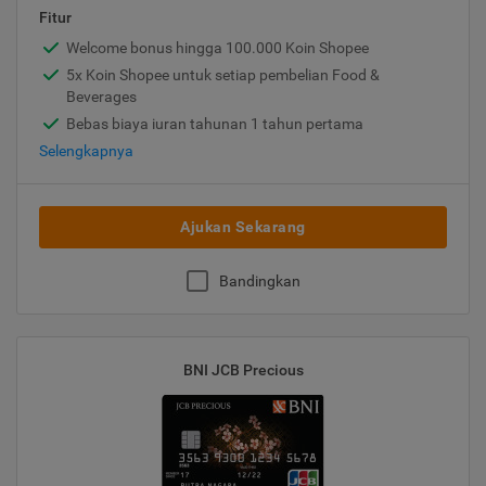
Fitur
Welcome bonus hingga 100.000 Koin Shopee
5x Koin Shopee untuk setiap pembelian Food &
Beverages
Bebas biaya iuran tahunan 1 tahun pertama
Selengkapnya
Ajukan Sekarang
Bandingkan
BNI JCB Precious