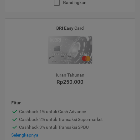
Bandingkan
BRI Easy Card
Iuran Tahunan
Rp250.000
Fitur
Cashback 1% untuk Cash Advance
Cashback 2% untuk Transaksi Supermarket
Cashhack 3% untuk Transaksi SPBU
Selengkapnya