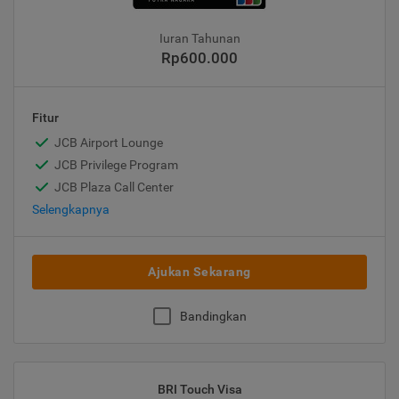
Iuran Tahunan
Rp600.000
Fitur
JCB Airport Lounge
JCB Privilege Program
JCB Plaza Call Center
Selengkapnya
Ajukan Sekarang
Bandingkan
BRI Touch Visa