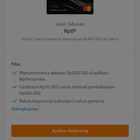
Iuran Tahunan
Rp0*
Gratis 2 tahun pertama, selanjutnya Rp400.000 per tahun
Fitur
Welcome bonus sebesar Rp200.000 di aplikasi
MyPertamina
Cashback Rp30.000 untuk minimal pembelanjaan
Rp400.000
Bebas biaya iuran tahunan 2 tahun pertama
Selengkapnya
Ajukan Sekarang