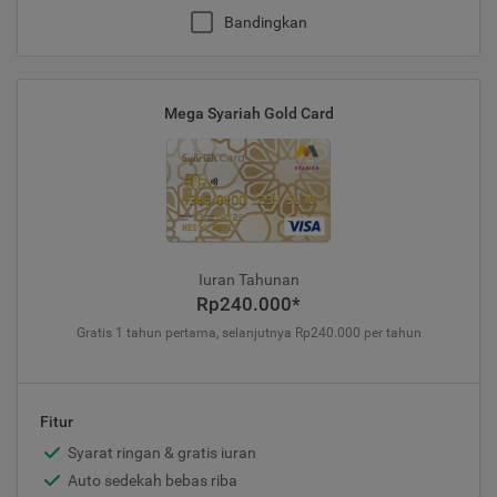
Bandingkan
Mega Syariah Gold Card
Iuran Tahunan
Rp240.000*
Gratis 1 tahun pertama, selanjutnya Rp240.000 per tahun
Fitur
Syarat ringan & gratis iuran
Auto sedekah bebas riba