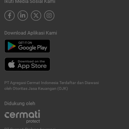
Ikuti Media Sosial Kami
Download Aplikasi Kami
PT Agregasi Cermat Indonesia
Terdaftar dan Diawasi
oleh Otoritas Jasa Keuangan (OJK)
Didukung oleh