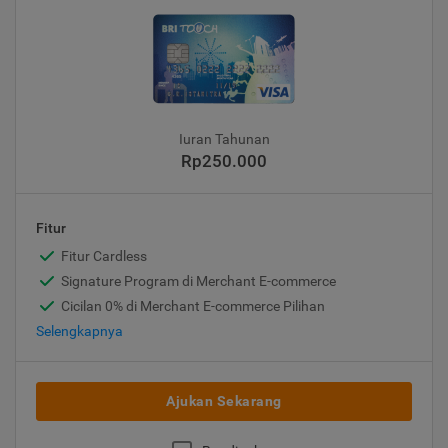
Iuran Tahunan
Rp250.000
Fitur
Fitur Cardless
Signature Program di Merchant E-commerce
Cicilan 0% di Merchant E-commerce Pilihan
Selengkapnya
Ajukan Sekarang