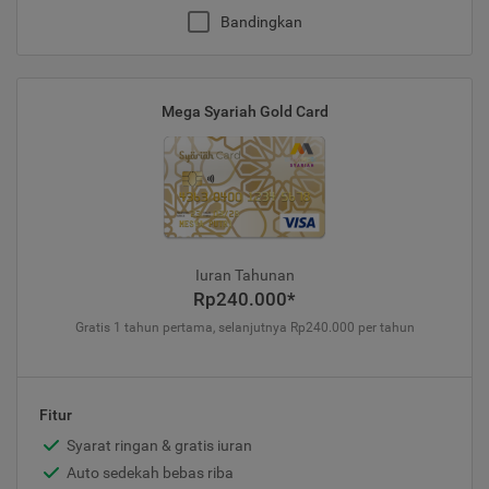
Bandingkan
Mega Syariah Gold Card
Iuran Tahunan
Rp240.000*
Gratis 1 tahun pertama, selanjutnya Rp240.000 per tahun
Fitur
Syarat ringan & gratis iuran
Auto sedekah bebas riba