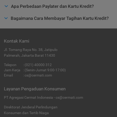
Apa Perbedaan Paylater dan Kartu Kredit?
Bagaimana Cara Membayar Tagihan Kartu Kredit?
Kontak Kami
Jl. Tomang Raya No. 38, Jatipulo
Palmerah, Jakarta Barat 11430
Telepon
:
(021) 40000 312
Jam Kerja
: (Senin-Jumat 9:00-17:00)
Email
:
cs@cermati.com
Layanan Pengaduan Konsumen
PT Agregasi Cermat Indonesia - cs@cermati.com
Direktorat Jenderal Perlindungan
Konsumen dan Tertib Niaga