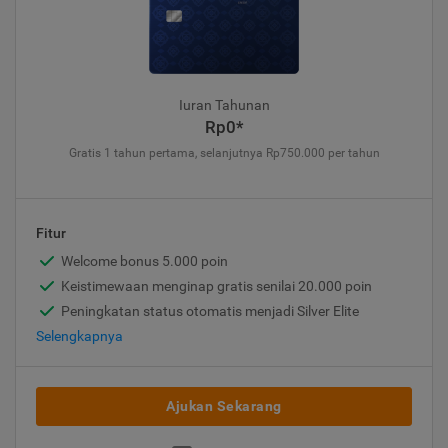
Iuran Tahunan
Rp0*
Gratis 1 tahun pertama, selanjutnya Rp750.000 per tahun
Fitur
Welcome bonus 5.000 poin
Keistimewaan menginap gratis senilai 20.000 poin
Peningkatan status otomatis menjadi Silver Elite
Selengkapnya
Ajukan Sekarang