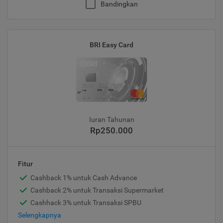
Bandingkan
BRI Easy Card
Iuran Tahunan
Rp250.000
Fitur
Cashback 1% untuk Cash Advance
Cashback 2% untuk Transaksi Supermarket
Cashhack 3% untuk Transaksi SPBU
Selengkapnya