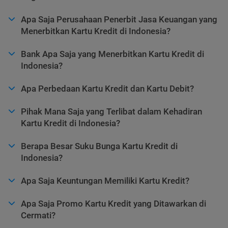
Apa Saja Perusahaan Penerbit Jasa Keuangan yang
Menerbitkan Kartu Kredit di Indonesia?
Bank Apa Saja yang Menerbitkan Kartu Kredit di
Indonesia?
Apa Perbedaan Kartu Kredit dan Kartu Debit?
Pihak Mana Saja yang Terlibat dalam Kehadiran
Kartu Kredit di Indonesia?
Berapa Besar Suku Bunga Kartu Kredit di
Indonesia?
Apa Saja Keuntungan Memiliki Kartu Kredit?
Apa Saja Promo Kartu Kredit yang Ditawarkan di
Cermati?