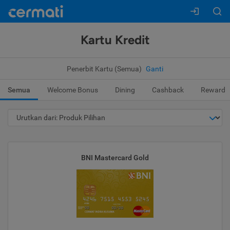
Kartu Kredit
Penerbit Kartu (Semua)
Ganti
Semua
Welcome Bonus
Dining
Cashback
Reward
BNI Mastercard Gold