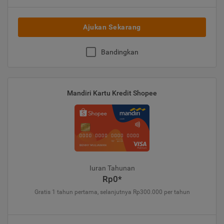
Ajukan Sekarang
Bandingkan
Mandiri Kartu Kredit Shopee
Iuran Tahunan
Rp0*
Gratis 1 tahun pertama, selanjutnya Rp300.000 per tahun