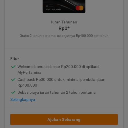
Iuran Tahunan
Rp0*
Gratis 2 tahun pertama, selanjutnya Rp400.000 per tahun
Fitur
Welcome bonus sebesar Rp200.000 di aplikasi
MyPertamina
Cashback Rp30.000 untuk minimal pembelanjaan
Rp400.000
Bebas biaya iuran tahunan 2 tahun pertama
Selengkapnya
Ajukan Sekarang