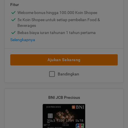
Fitur
Welcome bonus hingga 100.000 Koin Shopee
5x Koin Shopee untuk setiap pembelian Food &
Beverages
Bebas biaya iuran tahunan 1 tahun pertama
Selengkapnya
Ajukan Sekarang
Bandingkan
BNI JCB Precious