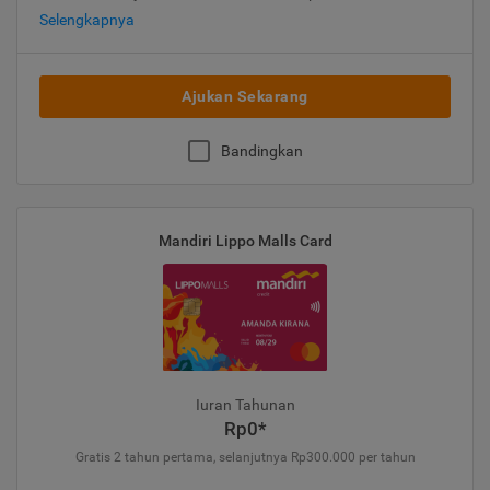
Selengkapnya
Ajukan Sekarang
Bandingkan
Mandiri Lippo Malls Card
Iuran Tahunan
Rp0*
Gratis 2 tahun pertama, selanjutnya Rp300.000 per tahun