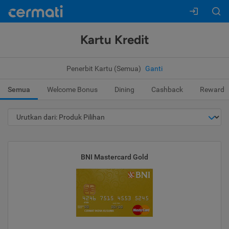
Kartu Kredit
Penerbit Kartu (Semua)
Ganti
Semua
Welcome Bonus
Dining
Cashback
Reward
BNI Mastercard Gold