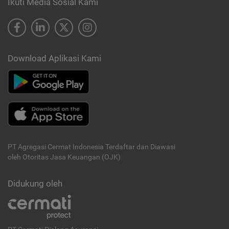
Ikuti Media Sosial Kami
Download Aplikasi Kami
PT Agregasi Cermat Indonesia
Terdaftar dan Diawasi
oleh Otoritas Jasa Keuangan (OJK)
Didukung oleh