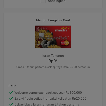
Bandingkan
Mandiri Fengshui Card
Iuran Tahunan
Rp0*
Gratis 2 tahun pertama, selanjutnya Rp500.000 per tahun
Fitur
Welcome bonus cashback sebesar Rp300.000
2x Livin' poin setiap transaksi kelipatan Rp20.000
Bebas biaya iuran tahunan 2 tahun pertama