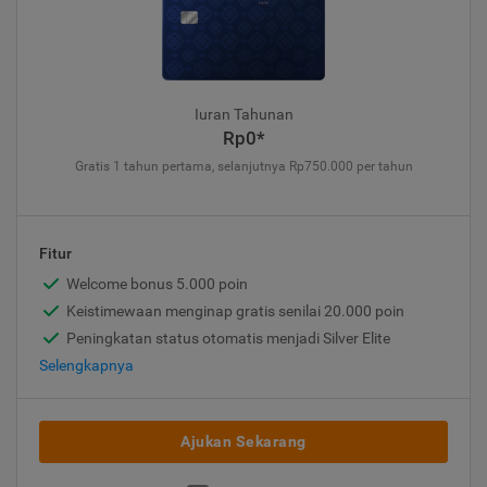
Iuran Tahunan
Rp0*
Gratis 1 tahun pertama, selanjutnya Rp750.000 per tahun
Fitur
Welcome bonus 5.000 poin
Keistimewaan menginap gratis senilai 20.000 poin
Peningkatan status otomatis menjadi Silver Elite
Selengkapnya
Ajukan Sekarang