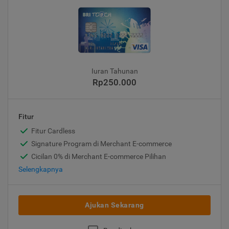
Iuran Tahunan
Rp250.000
Fitur
Fitur Cardless
Signature Program di Merchant E-commerce
Cicilan 0% di Merchant E-commerce Pilihan
Selengkapnya
Ajukan Sekarang