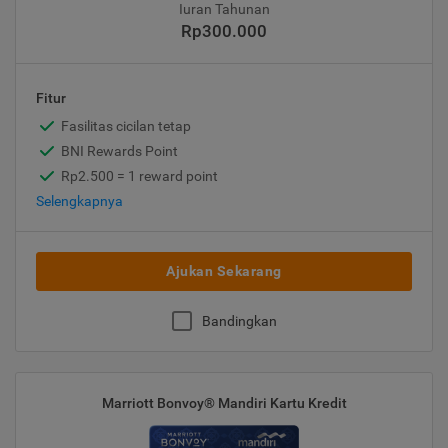
Iuran Tahunan
Rp300.000
Fitur
Fasilitas cicilan tetap
BNI Rewards Point
Rp2.500 = 1 reward point
Selengkapnya
Ajukan Sekarang
Bandingkan
Marriott Bonvoy® Mandiri Kartu Kredit