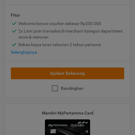
Fitur
Welcome bonus voucher sebesar Rp200.000
2x Livin' poin transaksi di merchant kategori department
store & restoran
Bebas biaya iuran tahunan 2 tahun pertama
Selengkapnya
Ajukan Sekarang
Bandingkan
Mandiri MyPertamina Card