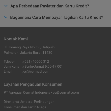
Apa Perbedaan Paylater dan Kartu Kredit?
Bagaimana Cara Membayar Tagihan Kartu Kredit?
Kontak Kami
Jl. Tomang Raya No. 38, Jatipulo
Palmerah, Jakarta Barat 11430
Telepon
:
(021) 40000 312
Jam Kerja
: (Senin-Jumat 9:00-17:00)
Email
:
cs@cermati.com
Layanan Pengaduan Konsumen
PT Agregasi Cermat Indonesia - cs@cermati.com
Direktorat Jenderal Perlindungan
Konsumen dan Tertib Niaga