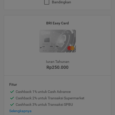
Bandingkan
BRI Easy Card
Iuran Tahunan
Rp250.000
Fitur
Cashback 1% untuk Cash Advance
Cashback 2% untuk Transaksi Supermarket
Cashhack 3% untuk Transaksi SPBU
Selengkapnya