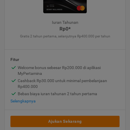
Iuran Tahunan
Rp0*
Gratis 2 tahun pertama, selanjutnya Rp400.000 per tahun
Fitur
Welcome bonus sebesar Rp200.000 di aplikasi
MyPertamina
Cashback Rp30.000 untuk minimal pembelanjaan
Rp400.000
Bebas biaya iuran tahunan 2 tahun pertama
Selengkapnya
Ajukan Sekarang