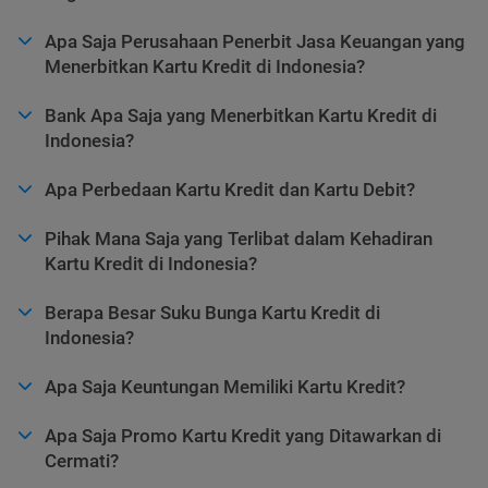
Apa Saja Perusahaan Penerbit Jasa Keuangan yang
Menerbitkan Kartu Kredit di Indonesia?
Bank Apa Saja yang Menerbitkan Kartu Kredit di
Indonesia?
Apa Perbedaan Kartu Kredit dan Kartu Debit?
Pihak Mana Saja yang Terlibat dalam Kehadiran
Kartu Kredit di Indonesia?
Berapa Besar Suku Bunga Kartu Kredit di
Indonesia?
Apa Saja Keuntungan Memiliki Kartu Kredit?
Apa Saja Promo Kartu Kredit yang Ditawarkan di
Cermati?