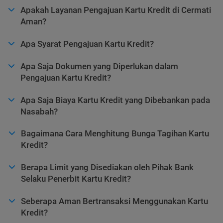
Apakah Layanan Pengajuan Kartu Kredit di Cermati
Aman?
Apa Syarat Pengajuan Kartu Kredit?
Apa Saja Dokumen yang Diperlukan dalam
Pengajuan Kartu Kredit?
Apa Saja Biaya Kartu Kredit yang Dibebankan pada
Nasabah?
Bagaimana Cara Menghitung Bunga Tagihan Kartu
Kredit?
Berapa Limit yang Disediakan oleh Pihak Bank
Selaku Penerbit Kartu Kredit?
Seberapa Aman Bertransaksi Menggunakan Kartu
Kredit?