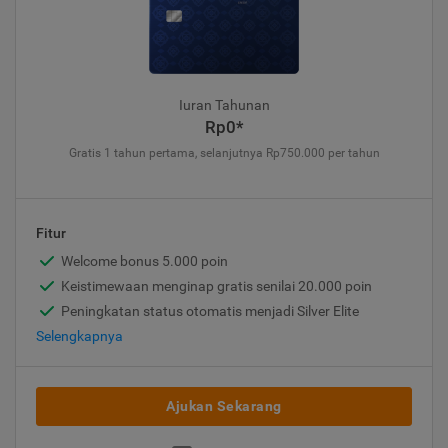
Iuran Tahunan
Rp0*
Gratis 1 tahun pertama, selanjutnya Rp750.000 per tahun
Fitur
Welcome bonus 5.000 poin
Keistimewaan menginap gratis senilai 20.000 poin
Peningkatan status otomatis menjadi Silver Elite
Selengkapnya
Ajukan Sekarang