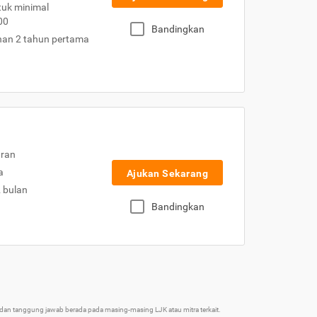
uk minimal
00
Bandingkan
nan 2 tahun pertama
uran
a
Ajukan Sekarang
2 bulan
Bandingkan
an tanggung jawab berada pada masing-masing LJK atau mitra terkait.