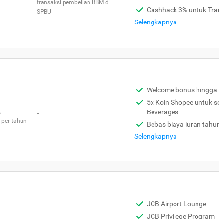
transaksi pembelian BBM di
Cashhack 3% untuk Tra
SPBU
Selengkapnya
Welcome bonus hingga 
5x Koin Shopee untuk s
,
-
Beverages
 per tahun
Bebas biaya iuran tahu
Selengkapnya
JCB Airport Lounge
JCB Privilege Program