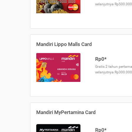
selanjutnya Rp500.000
Mandiri Lippo Malls Card
Rp0*
Gratis 2 tahun pertama
selanjutnya Rp300.000
Mandiri MyPertamina Card
Rp0*