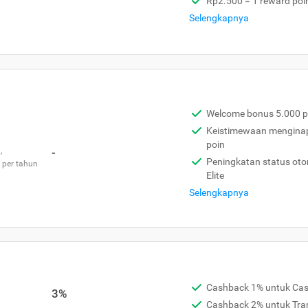
Rp2.500 = 1 reward poi
Selengkapnya
Welcome bonus 5.000 p
Keistimewaan menginap 
poin
,
-
Peningkatan status otom
 per tahun
Elite
Selengkapnya
Cashback 1% untuk Ca
3%
Cashback 2% untuk Tra