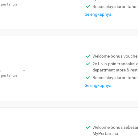
 per tahun
Bebas biaya iuran tahu
Selengkapnya
Welcome bonus vouche
2x Livin' poin transaksi
,
-
department store & res
 per tahun
Bebas biaya iuran tahu
Selengkapnya
Welcome bonus sebesar 
MyPertamina