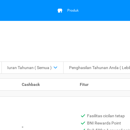
Produk
Iuran Tahunan
( Semua )
Penghasilan Tahunan Anda
( Leb
Cashback
Fitur
Fasilitas cicilan tetap
BNI Rewards Point
-