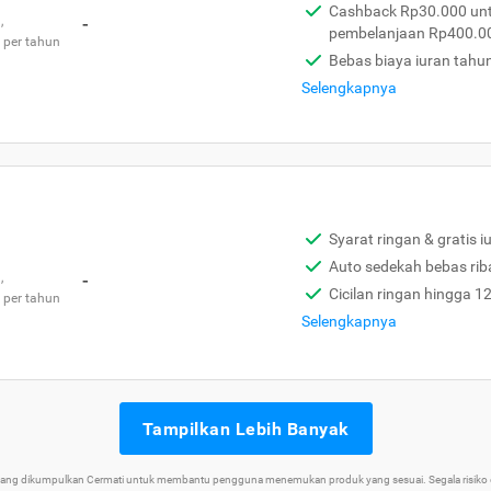
Cashback Rp30.000 unt
,
-
pembelanjaan Rp400.0
 per tahun
Bebas biaya iuran tahu
Selengkapnya
Syarat ringan & gratis i
Auto sedekah bebas rib
,
-
Cicilan ringan hingga 1
 per tahun
Selengkapnya
Tampilkan Lebih Banyak
 yang dikumpulkan Cermati untuk membantu pengguna menemukan produk yang sesuai. Segala risiko d