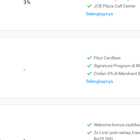
3%
JCB Plaza Call Center
Selengkapnya
Fitur Cardless
Signature Program di 
-
Cicilan 0% di Merchant
Selengkapnya
Welcome bonus cashba
2x Livin' poin setiap tra
,
-
Rp20.000