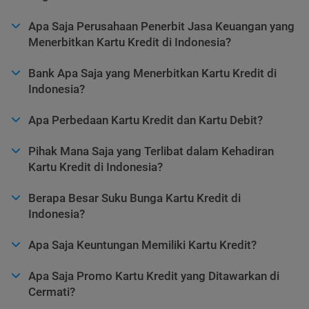
Apa Saja Perusahaan Penerbit Jasa Keuangan yang
Menerbitkan Kartu Kredit di Indonesia?
Bank Apa Saja yang Menerbitkan Kartu Kredit di
Indonesia?
Apa Perbedaan Kartu Kredit dan Kartu Debit?
Pihak Mana Saja yang Terlibat dalam Kehadiran
Kartu Kredit di Indonesia?
Berapa Besar Suku Bunga Kartu Kredit di
Indonesia?
Apa Saja Keuntungan Memiliki Kartu Kredit?
Apa Saja Promo Kartu Kredit yang Ditawarkan di
Cermati?