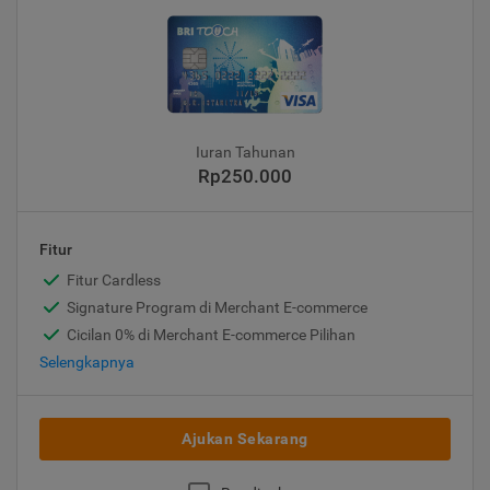
Iuran Tahunan
Rp250.000
Fitur
Fitur Cardless
Signature Program di Merchant E-commerce
Cicilan 0% di Merchant E-commerce Pilihan
Selengkapnya
Ajukan Sekarang