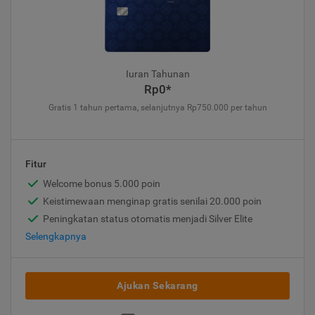
Iuran Tahunan
Rp0*
Gratis 1 tahun pertama, selanjutnya Rp750.000 per tahun
Fitur
Welcome bonus 5.000 poin
Keistimewaan menginap gratis senilai 20.000 poin
Peningkatan status otomatis menjadi Silver Elite
Selengkapnya
Ajukan Sekarang