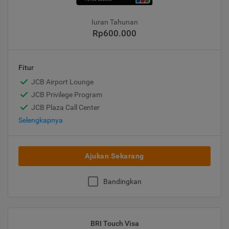
Iuran Tahunan
Rp600.000
Fitur
JCB Airport Lounge
JCB Privilege Program
JCB Plaza Call Center
Selengkapnya
Ajukan Sekarang
Bandingkan
BRI Touch Visa