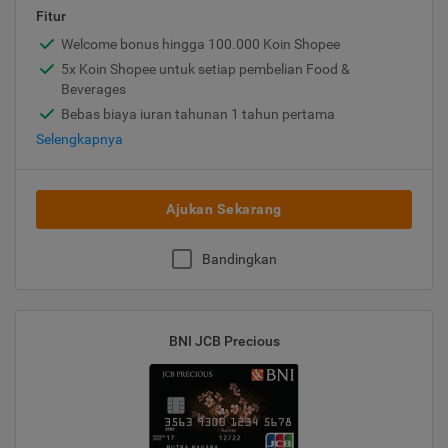
Fitur
Welcome bonus hingga 100.000 Koin Shopee
5x Koin Shopee untuk setiap pembelian Food &
Beverages
Bebas biaya iuran tahunan 1 tahun pertama
Selengkapnya
Ajukan Sekarang
Bandingkan
BNI JCB Precious