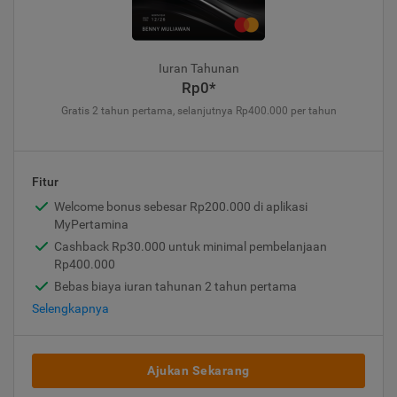
Iuran Tahunan
Rp0*
Gratis 2 tahun pertama, selanjutnya Rp400.000 per tahun
Fitur
Welcome bonus sebesar Rp200.000 di aplikasi
MyPertamina
Cashback Rp30.000 untuk minimal pembelanjaan
Rp400.000
Bebas biaya iuran tahunan 2 tahun pertama
Selengkapnya
Ajukan Sekarang