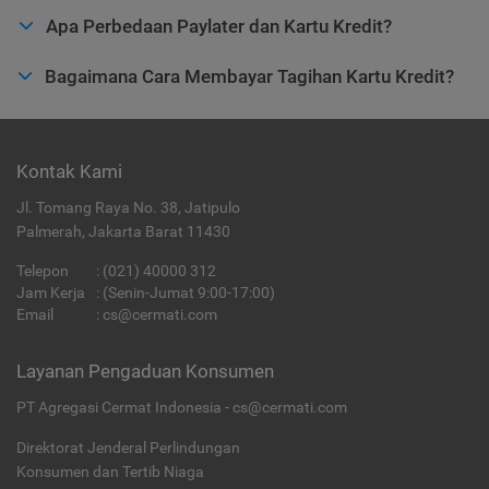
Apa Perbedaan Paylater dan Kartu Kredit?
Bagaimana Cara Membayar Tagihan Kartu Kredit?
Kontak Kami
Jl. Tomang Raya No. 38, Jatipulo
Palmerah, Jakarta Barat 11430
Telepon
:
(021) 40000 312
Jam Kerja
: (Senin-Jumat 9:00-17:00)
Email
:
cs@cermati.com
Layanan Pengaduan Konsumen
PT Agregasi Cermat Indonesia - cs@cermati.com
Direktorat Jenderal Perlindungan
Konsumen dan Tertib Niaga