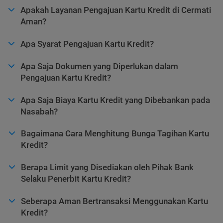
Apakah Layanan Pengajuan Kartu Kredit di Cermati
Aman?
Apa Syarat Pengajuan Kartu Kredit?
Apa Saja Dokumen yang Diperlukan dalam
Pengajuan Kartu Kredit?
Apa Saja Biaya Kartu Kredit yang Dibebankan pada
Nasabah?
Bagaimana Cara Menghitung Bunga Tagihan Kartu
Kredit?
Berapa Limit yang Disediakan oleh Pihak Bank
Selaku Penerbit Kartu Kredit?
Seberapa Aman Bertransaksi Menggunakan Kartu
Kredit?