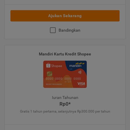
Ajukan Sekarang
Bandingkan
Mandiri Kartu Kredit Shopee
Iuran Tahunan
Rp0*
Gratis 1 tahun pertama, selanjutnya Rp300.000 per tahun